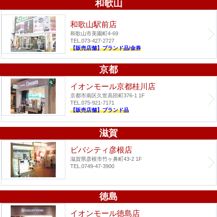
和歌山
和歌山駅前店
和歌山市美園町4-69
TEL.073-427-2727
【販売店舗】ブランド品/金券
京都
イオンモール京都桂川店
京都市南区久世高田町376-1 1F
TEL.075-921-7171
【販売店舗】ブランド品
滋賀
ビバシティ彦根店
滋賀県彦根市竹ヶ鼻町43-2 1F
TEL.0749-47-3900
徳島
イオンモール徳島店