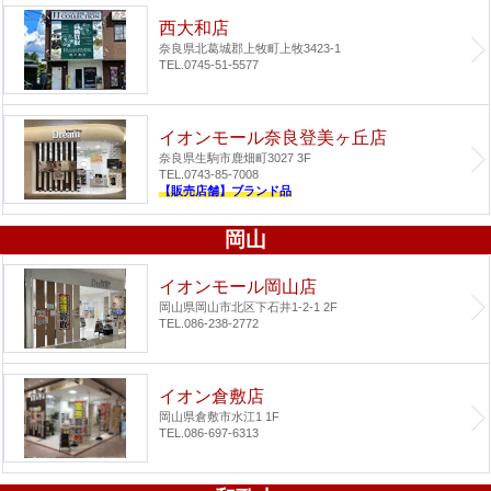
西大和店
奈良県北葛城郡上牧町上牧3423-1
TEL.0745-51-5577
イオンモール奈良登美ヶ丘店
奈良県生駒市鹿畑町3027 3F
TEL.0743-85-7008
【販売店舗】ブランド品
岡山
イオンモール岡山店
岡山県岡山市北区下石井1-2-1 2F
TEL.086-238-2772
イオン倉敷店
岡山県倉敷市水江1 1F
TEL.086-697-6313