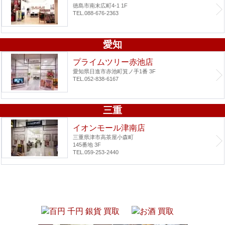
徳島市南末広町4-1 1F
TEL.088-676-2363
愛知
プライムツリー赤池店
愛知県日進市赤池町箕ノ手1番 3F
TEL.052-838-6167
三重
イオンモール津南店
三重県津市高茶屋小森町
145番地 3F
TEL.059-253-2440