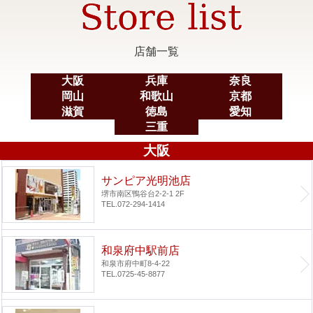
店舗一覧
大阪
兵庫
奈良
岡山
和歌山
京都
滋賀
徳島
愛知
三重
大阪
サンピア光明池店
堺市南区鴨谷台2-2-1 2F
TEL.072-294-1414
和泉府中駅前店
和泉市府中町8-4-22
TEL.0725-45-8877