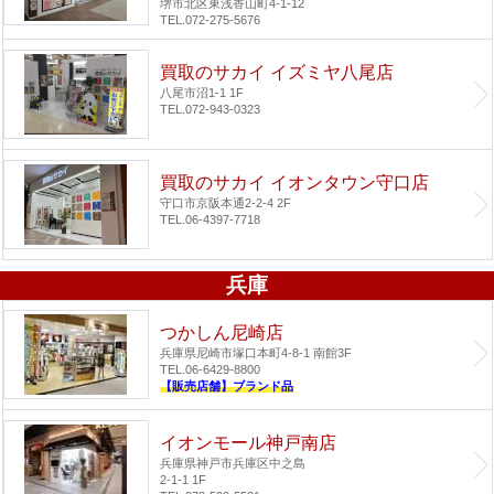
堺市北区東浅香山町4-1-12
TEL.072-275-5676
買取のサカイ イズミヤ八尾店
八尾市沼1-1 1F
TEL.072-943-0323
買取のサカイ イオンタウン守口店
守口市京阪本通2-2-4 2F
TEL.06-4397-7718
兵庫
つかしん尼崎店
兵庫県尼崎市塚口本町4-8-1 南館3F
TEL.06-6429-8800
【販売店舗】ブランド品
イオンモール神戸南店
兵庫県神戸市兵庫区中之島
2-1-1 1F