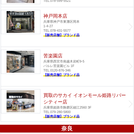
TEL.078-599-5521
神戸岡本店
兵庫県神戸市東灘区岡本
1-4-27
TEL.078-431-5577
【販売店舗】ブランド品
苦楽園店
兵庫県西宮市南越木岩町9-5
パルレ苦楽園ビル 1F
TEL.0120-876-346
【販売店舗】ブランド品
買取のサカイ イオンモール姫路リバー
シティー店
兵庫県姫路市飾磨区細江2560 3F
TEL.079-280-5800
【販売店舗】ブランド品
奈良