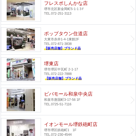
フレスポしんかな店
堺市北区新金岡町5-1-1 3Ｆ
TEL.072-251-3113
ポップタウン住道店
大東市赤井1-4-1
東館2F
TEL.072-871-3838
【販売店舗】ブランド品
堺東店
堺市堺区中瓦町 2-1-17
TEL.072-222-7888
【販売店舗】ブランド品
ビバモール和泉中央店
和泉市唐国町3-17-56 1F
TEL.0725-51-7116
イオンモール堺鉄砲町店
堺市堺区鉄砲町1 1F
TEL.072-230-4544