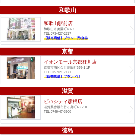
和歌山
和歌山駅前店
和歌山市美園町4-69
TEL.073-427-2727
【販売店舗】ブランド品/金券
京都
イオンモール京都桂川店
京都市南区久世高田町376-1 1F
TEL.075-921-7171
【販売店舗】ブランド品
滋賀
ビバシティ彦根店
滋賀県彦根市竹ヶ鼻町43-2 1F
TEL.0749-47-3900
徳島