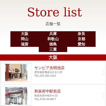
店舗一覧
大阪
兵庫
奈良
岡山
和歌山
京都
滋賀
徳島
愛知
三重
大阪
サンピア光明池店
堺市南区鴨谷台2-2-1 2F
TEL.072-294-1414
和泉府中駅前店
和泉市府中町8-4-22
TEL.0725-45-8877