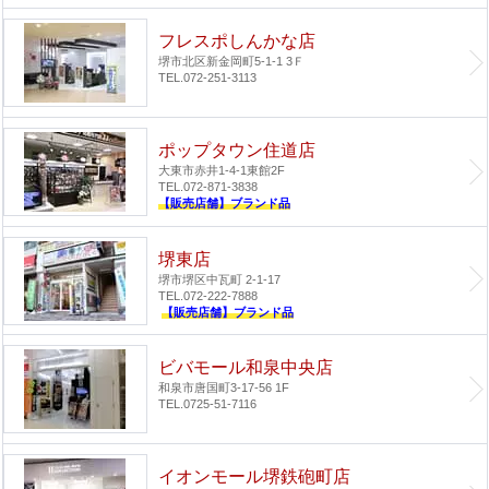
フレスポしんかな店
堺市北区新金岡町5-1-1 3Ｆ
TEL.072-251-3113
ポップタウン住道店
大東市赤井1-4-1
東館2F
TEL.072-871-3838
【販売店舗】ブランド品
堺東店
堺市堺区中瓦町 2-1-17
TEL.072-222-7888
【販売店舗】ブランド品
ビバモール和泉中央店
和泉市唐国町3-17-56 1F
TEL.0725-51-7116
イオンモール堺鉄砲町店