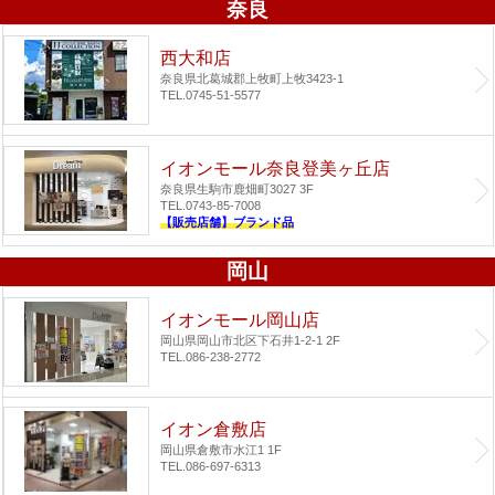
奈良
西大和店
奈良県北葛城郡上牧町上牧3423-1
TEL.0745-51-5577
イオンモール奈良登美ヶ丘店
奈良県生駒市鹿畑町3027 3F
TEL.0743-85-7008
【販売店舗】ブランド品
岡山
イオンモール岡山店
岡山県岡山市北区下石井1-2-1 2F
TEL.086-238-2772
イオン倉敷店
岡山県倉敷市水江1 1F
TEL.086-697-6313