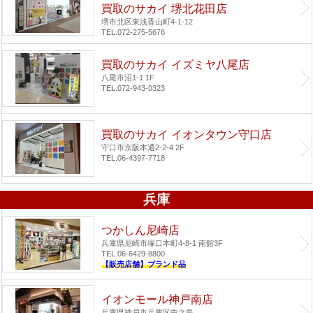
買取のサカイ 堺北花田店
堺市北区東浅香山町4-1-12
TEL.072-275-5676
買取のサカイ イズミヤ八尾店
八尾市沼1-1 1F
TEL.072-943-0323
買取のサカイ イオンタウン守口店
守口市京阪本通2-2-4 2F
TEL.06-4397-7718
兵庫
つかしん尼崎店
兵庫県尼崎市塚口本町4-8-1 南館3F
TEL.06-6429-8800
【販売店舗】ブランド品
イオンモール神戸南店
兵庫県神戸市兵庫区中之島