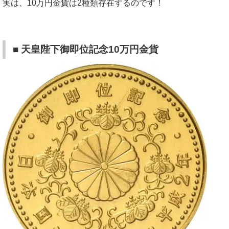
実は、10万円金貨は2種類存在するのです！
■ 天皇陛下御即位記念10万円金貨