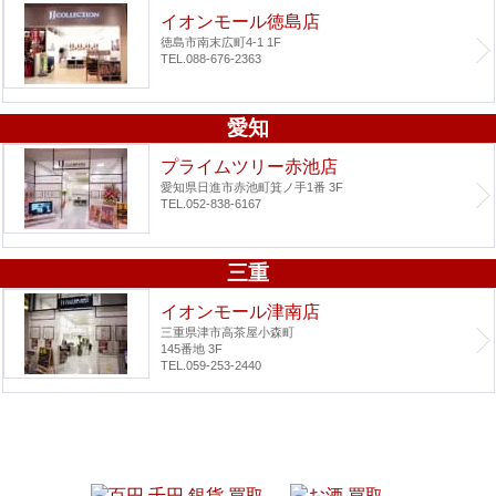
イオンモール徳島店
徳島市南末広町4-1 1F
TEL.088-676-2363
愛知
プライムツリー赤池店
愛知県日進市赤池町箕ノ手1番 3F
TEL.052-838-6167
三重
イオンモール津南店
三重県津市高茶屋小森町
145番地 3F
TEL.059-253-2440