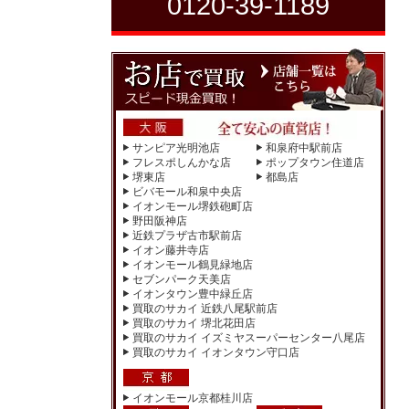
0120-39-1189
サンピア光明池店
和泉府中駅前店
フレスポしんかな店
ポップタウン住道店
堺東店
都島店
ビバモール和泉中央店
イオンモール堺鉄砲町店
野田阪神店
近鉄プラザ古市駅前店
イオン藤井寺店
イオンモール鶴見緑地店
セブンパーク天美店
イオンタウン豊中緑丘店
買取のサカイ 近鉄八尾駅前店
買取のサカイ 堺北花田店
買取のサカイ イズミヤスーパーセンター八尾店
買取のサカイ イオンタウン守口店
イオンモール京都桂川店