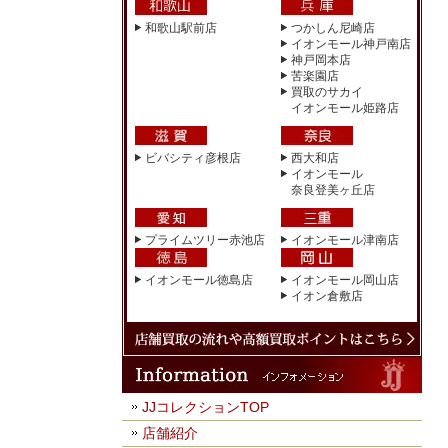
和歌山駅前店
つかしん尼崎店
イオンモール神戸南店
神戸岡本店
苦楽園店
買取のサカイ
イオンモール姫路店
ビバシティ彦根店
西大和店
イオンモール
奈良登美ヶ丘店
プライムツリー赤池店
イオンモール津南店
イオンモール徳島店
イオンモール岡山店
イオン倉敷店
JJコレクションTOP
店舗紹介