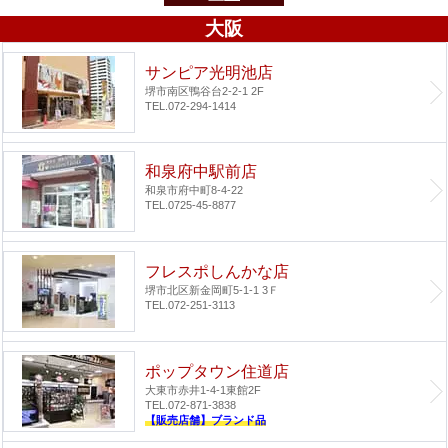
大阪
サンピア光明池店
堺市南区鴨谷台2-2-1 2F
TEL.072-294-1414
和泉府中駅前店
和泉市府中町8-4-22
TEL.0725-45-8877
フレスポしんかな店
堺市北区新金岡町5-1-1 3Ｆ
TEL.072-251-3113
ポップタウン住道店
大東市赤井1-4-1
東館2F
TEL.072-871-3838
【販売店舗】ブランド品