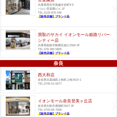
兵庫県西宮市南越木岩町9-5
パルレ苦楽園ビル 1F
TEL.0120-876-346
【販売店舗】ブランド品
買取のサカイ イオンモール姫路リバー
シティー店
兵庫県姫路市飾磨区細江2560 3F
TEL.079-280-5800
【販売店舗】ブランド品
奈良
西大和店
奈良県北葛城郡上牧町上牧3423-1
TEL.0745-51-5577
イオンモール奈良登美ヶ丘店
奈良県生駒市鹿畑町3027 3F
TEL.0743-85-7008
【販売店舗】ブランド品