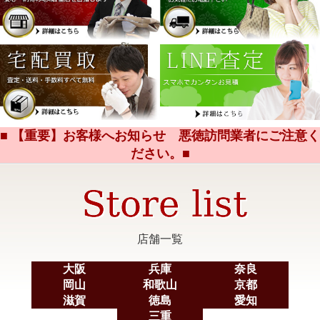
■ 【重要】お客様へお知らせ 悪徳訪問業者にご注意く
ださい。■
店舗一覧
大阪
兵庫
奈良
岡山
和歌山
京都
滋賀
徳島
愛知
三重