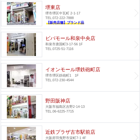
堺東店
堺市堺区中瓦町 2-1-17
TEL.072-222-7888
【販売店舗】ブランド品
ビバモール和泉中央店
和泉市唐国町3-17-56 1F
TEL.0725-51-7116
イオンモール堺鉄砲町店
堺市堺区鉄砲町1 1F
TEL.072-230-4544
野田阪神店
大阪市福島区吉野2-14-13
TEL.06-6225-7715
近鉄プラザ古市駅前店
大阪府羽曳野市栄町7-1 4F