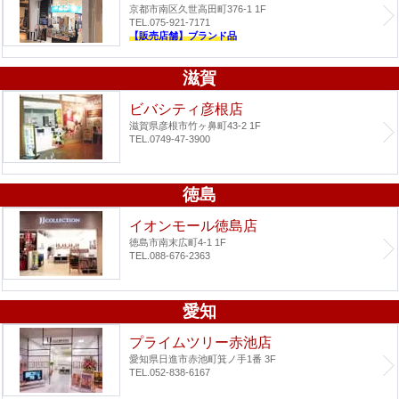
京都市南区久世高田町376-1 1F
TEL.075-921-7171
【販売店舗】ブランド品
滋賀
ビバシティ彦根店
滋賀県彦根市竹ヶ鼻町43-2 1F
TEL.0749-47-3900
徳島
イオンモール徳島店
徳島市南末広町4-1 1F
TEL.088-676-2363
愛知
プライムツリー赤池店
愛知県日進市赤池町箕ノ手1番 3F
TEL.052-838-6167