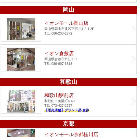
岡山
イオンモール岡山店
岡山県岡山市北区下石井1-2-1 2F
TEL.086-238-2772
イオン倉敷店
岡山県倉敷市水江1 1F
TEL.086-697-6313
和歌山
和歌山駅前店
和歌山市美園町4-69
TEL.073-427-2727
【販売店舗】ブランド品/金券
京都
イオンモール京都桂川店