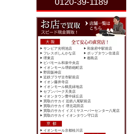
0120-39-1189
サンピア光明池店
和泉府中駅前店
フレスポしんかな店
ポップタウン住道店
堺東店
都島店
ビバモール和泉中央店
イオンモール堺鉄砲町店
野田阪神店
近鉄プラザ古市駅前店
イオン藤井寺店
イオンモール鶴見緑地店
セブンパーク天美店
イオンタウン豊中緑丘店
買取のサカイ 近鉄八尾駅前店
買取のサカイ 堺北花田店
買取のサカイ イズミヤスーパーセンター八尾店
買取のサカイ イオンタウン守口店
イオンモール京都桂川店