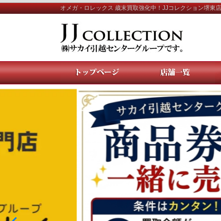
オメガ・ロレックス 歳末買取強化中！JJコレクション堺東