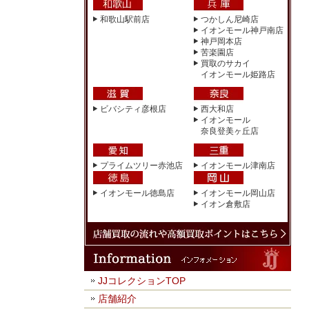
和歌山駅前店
つかしん尼崎店
イオンモール神戸南店
神戸岡本店
苦楽園店
買取のサカイ
イオンモール姫路店
ビバシティ彦根店
西大和店
イオンモール
奈良登美ヶ丘店
プライムツリー赤池店
イオンモール津南店
イオンモール徳島店
イオンモール岡山店
イオン倉敷店
JJコレクションTOP
店舗紹介