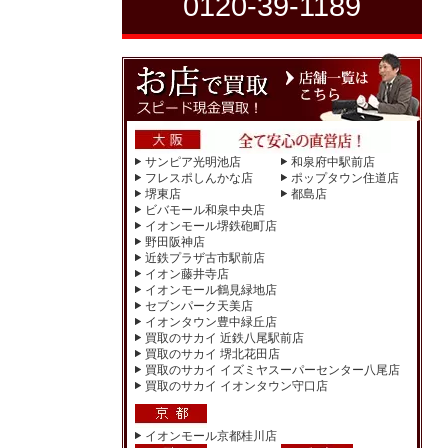
0120-39-1189
サンピア光明池店
和泉府中駅前店
フレスポしんかな店
ポップタウン住道店
堺東店
都島店
ビバモール和泉中央店
イオンモール堺鉄砲町店
野田阪神店
近鉄プラザ古市駅前店
イオン藤井寺店
イオンモール鶴見緑地店
セブンパーク天美店
イオンタウン豊中緑丘店
買取のサカイ 近鉄八尾駅前店
買取のサカイ 堺北花田店
買取のサカイ イズミヤスーパーセンター八尾店
買取のサカイ イオンタウン守口店
イオンモール京都桂川店