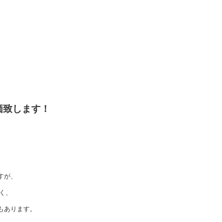
価致します！
すが、
く、
もあります。