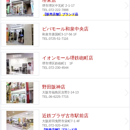
堺東店
堺市堺区中瓦町 2-1-17
TEL.072-222-7888
【販売店舗】ブランド品
ビバモール和泉中央店
和泉市唐国町3-17-56 1F
TEL.0725-51-7116
イオンモール堺鉄砲町店
堺市堺区鉄砲町1 1F
TEL.072-230-4544
野田阪神店
大阪市福島区吉野2-14-13
TEL.06-6225-7715
近鉄プラザ古市駅前店
大阪府羽曳野市栄町7-1 4F
TEL.072-920-4184
【販売店舗】ブランド品