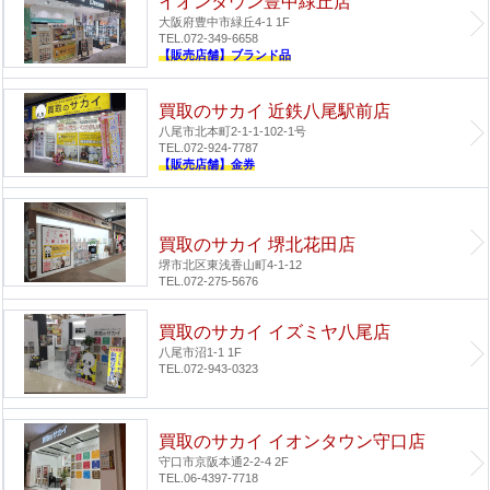
イオンタウン豊中緑丘店
大阪府豊中市緑丘4-1 1F
TEL.072-349-6658
【販売店舗】ブランド品
買取のサカイ 近鉄八尾駅前店
八尾市北本町2-1-1-102-1号
TEL.072-924-7787
【販売店舗】金券
買取のサカイ 堺北花田店
堺市北区東浅香山町4-1-12
TEL.072-275-5676
買取のサカイ イズミヤ八尾店
八尾市沼1-1 1F
TEL.072-943-0323
買取のサカイ イオンタウン守口店
守口市京阪本通2-2-4 2F
TEL.06-4397-7718