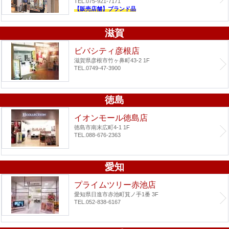
TEL.075-921-7171
【販売店舗】ブランド品
滋賀
ビバシティ彦根店
滋賀県彦根市竹ヶ鼻町43-2 1F
TEL.0749-47-3900
徳島
イオンモール徳島店
徳島市南末広町4-1 1F
TEL.088-676-2363
愛知
プライムツリー赤池店
愛知県日進市赤池町箕ノ手1番 3F
TEL.052-838-6167