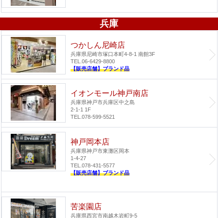
兵庫
つかしん尼崎店
兵庫県尼崎市塚口本町4-8-1 南館3F
TEL.06-6429-8800
【販売店舗】ブランド品
イオンモール神戸南店
兵庫県神戸市兵庫区中之島
2-1-1 1F
TEL.078-599-5521
神戸岡本店
兵庫県神戸市東灘区岡本
1-4-27
TEL.078-431-5577
【販売店舗】ブランド品
苦楽園店
兵庫県西宮市南越木岩町9-5