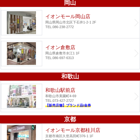
岡山
イオンモール岡山店
岡山県岡山市北区下石井1-2-1 2F
TEL.086-238-2772
イオン倉敷店
岡山県倉敷市水江1 1F
TEL.086-697-6313
和歌山
和歌山駅前店
和歌山市美園町4-69
TEL.073-427-2727
【販売店舗】ブランド品/金券
京都
イオンモール京都桂川店
京都市南区久世高田町376-1 1F