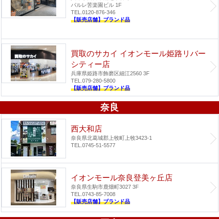
パルレ苦楽園ビル 1F
TEL.0120-876-346
【販売店舗】ブランド品
買取のサカイ イオンモール姫路リバー
シティー店
兵庫県姫路市飾磨区細江2560 3F
TEL.079-280-5800
【販売店舗】ブランド品
奈良
西大和店
奈良県北葛城郡上牧町上牧3423-1
TEL.0745-51-5577
イオンモール奈良登美ヶ丘店
奈良県生駒市鹿畑町3027 3F
TEL.0743-85-7008
【販売店舗】ブランド品