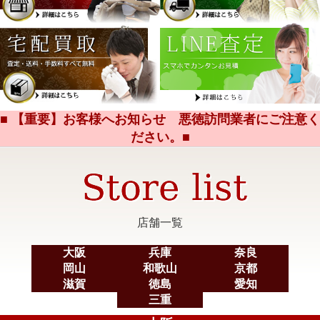
■ 【重要】お客様へお知らせ 悪徳訪問業者にご注意く
ださい。■
店舗一覧
大阪
兵庫
奈良
岡山
和歌山
京都
滋賀
徳島
愛知
三重