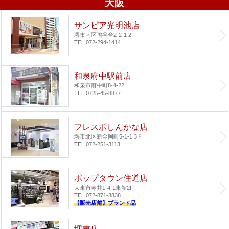
大阪
サンピア光明池店
堺市南区鴨谷台2-2-1 2F
TEL.072-294-1414
和泉府中駅前店
和泉市府中町8-4-22
TEL.0725-45-8877
フレスポしんかな店
堺市北区新金岡町5-1-1 3Ｆ
TEL.072-251-3113
ポップタウン住道店
大東市赤井1-4-1
東館2F
TEL.072-871-3838
【販売店舗】ブランド品