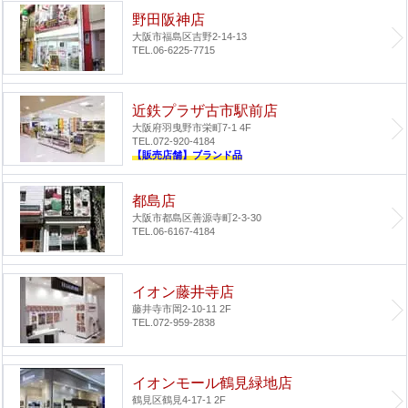
野田阪神店
大阪市福島区吉野2-14-13
TEL.06-6225-7715
近鉄プラザ古市駅前店
大阪府羽曳野市栄町7-1 4F
TEL.072-920-4184
【販売店舗】ブランド品
都島店
大阪市都島区善源寺町2-3-30
TEL.06-6167-4184
イオン藤井寺店
藤井寺市岡2-10-11 2F
TEL.072-959-2838
イオンモール鶴見緑地店
鶴見区鶴見4-17-1 2F