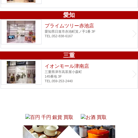
愛知
プライムツリー赤池店
愛知県日進市赤池町箕ノ手1番 3F
TEL.052-838-6167
三重
イオンモール津南店
三重県津市高茶屋小森町
145番地 3F
TEL.059-253-2440