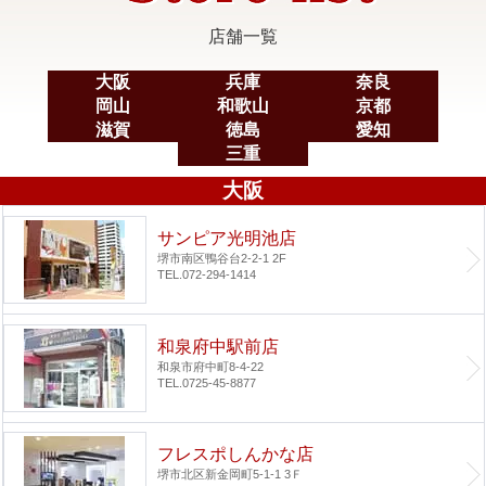
店舗一覧
大阪
兵庫
奈良
岡山
和歌山
京都
滋賀
徳島
愛知
三重
大阪
サンピア光明池店
堺市南区鴨谷台2-2-1 2F
TEL.072-294-1414
和泉府中駅前店
和泉市府中町8-4-22
TEL.0725-45-8877
フレスポしんかな店
堺市北区新金岡町5-1-1 3Ｆ