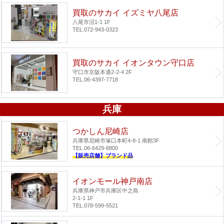
買取のサカイ イズミヤ八尾店
八尾市沼1-1 1F
TEL.072-943-0323
買取のサカイ イオンタウン守口店
守口市京阪本通2-2-4 2F
TEL.06-4397-7718
兵庫
つかしん尼崎店
兵庫県尼崎市塚口本町4-8-1 南館3F
TEL.06-6429-8800
【販売店舗】ブランド品
イオンモール神戸南店
兵庫県神戸市兵庫区中之島
2-1-1 1F
TEL.078-599-5521