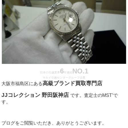
6
NO.1
日本の引越業界
年連続
サカイ引越センターグループ企業
高級ブランド買取専門店
大阪市福島区にある
JJコレクション 野田阪神店
です。査定士のMST’で
す。
ブログをご閲覧いただき、ありがとうございます。