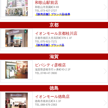
和歌山駅前店
和歌山市美園町4-69
TEL.073-427-2727
【販売店舗】ブランド品/金券
京都
イオンモール京都桂川店
京都市南区久世高田町376-1 1F
TEL.075-921-7171
【販売店舗】ブランド品
滋賀
ビバシティ彦根店
滋賀県彦根市竹ヶ鼻町43-2 1F
TEL.0749-47-3900
徳島
イオンモール徳島店
徳島市南末広町4-1 1F
TEL.088-676-2363