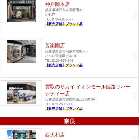
神戸岡本店
兵庫県神戸市東灘区岡本
1-4-27
TEL.078-431-5577
【販売店舗】ブランド品
苦楽園店
兵庫県西宮市南越木岩町9-5
パルレ苦楽園ビル 1F
TEL.0120-876-346
【販売店舗】ブランド品
買取のサカイ イオンモール姫路リバー
シティー店
兵庫県姫路市飾磨区細江2560 3F
TEL.079-280-5800
【販売店舗】ブランド品
奈良
西大和店