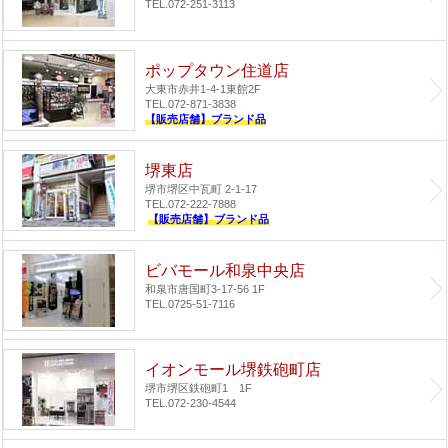
TEL.072-251-3113
ポップタウン住道店
大東市赤井1-4-1
東館2F
TEL.072-871-3838
【販売店舗】ブランド品
堺東店
堺市堺区中瓦町 2-1-17
TEL.072-222-7888
【販売店舗】ブランド品
ビバモール和泉中央店
和泉市唐国町3-17-56 1F
TEL.0725-51-7116
イオンモール堺鉄砲町店
堺市堺区鉄砲町1 1F
TEL.072-230-4544