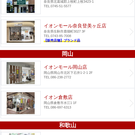
奈良県北葛城郡上牧町上牧3423-1
TEL.0745-51-5577
イオンモール奈良登美ヶ丘店
奈良県生駒市鹿畑町3027 3F
TEL.0743-85-7008
【販売店舗】ブランド品
岡山
イオンモール岡山店
岡山県岡山市北区下石井1-2-1 2F
TEL.086-238-2772
イオン倉敷店
岡山県倉敷市水江1 1F
TEL.086-697-6313
和歌山