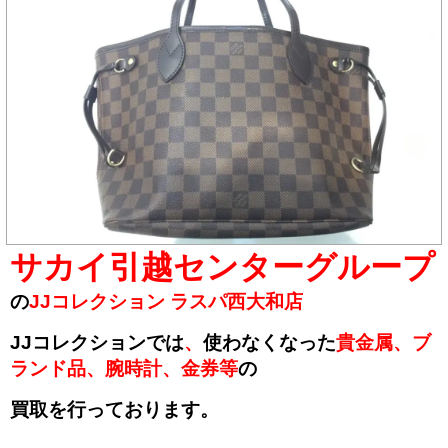
サカイ引越センターグループ
の
JJコレクション
ラスパ西
大和店
JJコレクションでは
、
使わなくなった
貴金属、ブ
ランド品、腕時計、金券等
の
買取を行っております。