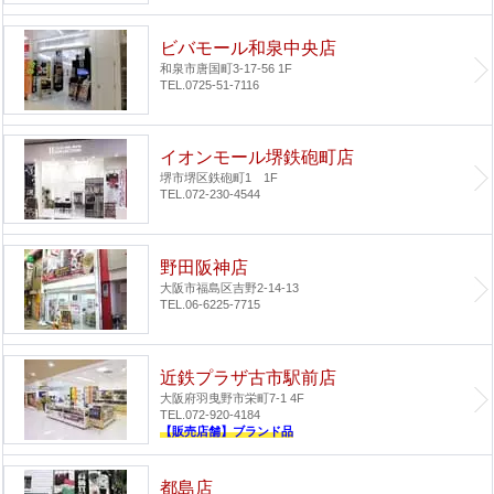
ビバモール和泉中央店
和泉市唐国町3-17-56 1F
TEL.0725-51-7116
イオンモール堺鉄砲町店
堺市堺区鉄砲町1 1F
TEL.072-230-4544
野田阪神店
大阪市福島区吉野2-14-13
TEL.06-6225-7715
近鉄プラザ古市駅前店
大阪府羽曳野市栄町7-1 4F
TEL.072-920-4184
【販売店舗】ブランド品
都島店