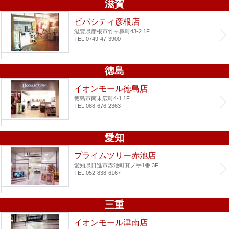
滋賀
ビバシティ彦根店
滋賀県彦根市竹ヶ鼻町43-2 1F
TEL.0749-47-3900
徳島
イオンモール徳島店
徳島市南末広町4-1 1F
TEL.088-676-2363
愛知
プライムツリー赤池店
愛知県日進市赤池町箕ノ手1番 3F
TEL.052-838-6167
三重
イオンモール津南店