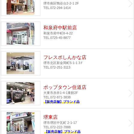
堺市南区鴨谷台2-2-1 2F
TEL.072-294-1414
和泉府中駅前店
和泉市府中町8-4-22
TEL.0725-45-8877
フレスポしんかな店
堺市北区新金岡町5-1-1 3Ｆ
TEL.072-251-3113
ポップタウン住道店
大東市赤井1-4-1
東館2F
TEL.072-871-3838
【販売店舗】ブランド品
堺東店
堺市堺区中瓦町 2-1-17
TEL.072-222-7888
【販売店舗】ブランド品