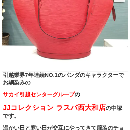
引越業界7年連続NO.1のパンダのキャラクターで
お馴染みの
サカイ引越センターグループ
の
JJコレクション
ラスパ西
大和店
の中塚
です。
温かい日と寒い日が交互にやってきて服装のチョ