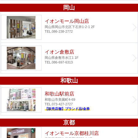
岡山
イオンモール岡山店
岡山県岡山市北区下石井1-2-1 2F
TEL.086-238-2772
イオン倉敷店
岡山県倉敷市水江1 1F
TEL.086-697-6313
和歌山
和歌山駅前店
和歌山市美園町4-69
TEL.073-427-2727
【販売店舗】ブランド品/金券
京都
イオンモール京都桂川店