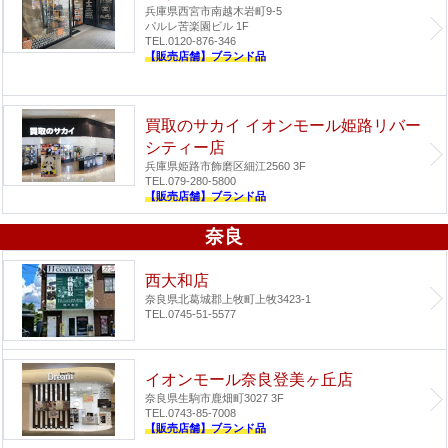
兵庫県西宮市南越木岩町9-5
パルレ苦楽園ビル 1F
TEL.0120-876-346
【販売店舗】ブランド品
買取のサカイ イオンモール姫路リバー
シティー店
兵庫県姫路市飾磨区細江2560 3F
TEL.079-280-5800
【販売店舗】ブランド品
奈良
西大和店
奈良県北葛城郡上牧町上牧3423-1
TEL.0745-51-5577
イオンモール奈良登美ヶ丘店
奈良県生駒市鹿畑町3027 3F
TEL.0743-85-7008
【販売店舗】ブランド品