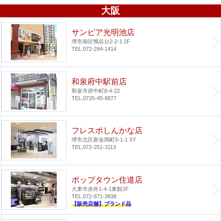
大阪
サンピア光明池店
堺市南区鴨谷台2-2-1 2F
TEL.072-294-1414
和泉府中駅前店
和泉市府中町8-4-22
TEL.0725-45-8877
フレスポしんかな店
堺市北区新金岡町5-1-1 3Ｆ
TEL.072-251-3113
ポップタウン住道店
大東市赤井1-4-1
東館2F
TEL.072-871-3838
【販売店舗】ブランド品