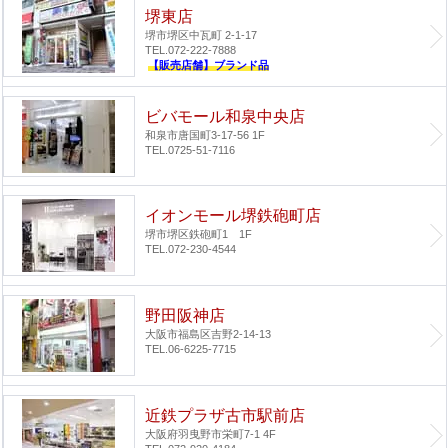
堺東店
堺市堺区中瓦町 2-1-17
TEL.072-222-7888
【販売店舗】ブランド品
ビバモール和泉中央店
和泉市唐国町3-17-56 1F
TEL.0725-51-7116
イオンモール堺鉄砲町店
堺市堺区鉄砲町1 1F
TEL.072-230-4544
野田阪神店
大阪市福島区吉野2-14-13
TEL.06-6225-7715
近鉄プラザ古市駅前店
大阪府羽曳野市栄町7-1 4F