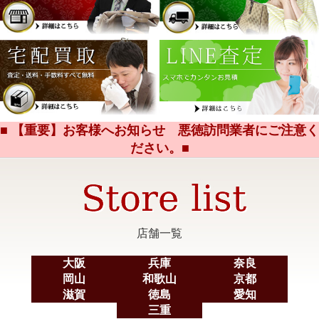
■ 【重要】お客様へお知らせ 悪徳訪問業者にご注意く
ださい。■
店舗一覧
大阪
兵庫
奈良
岡山
和歌山
京都
滋賀
徳島
愛知
三重