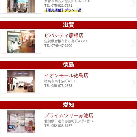
京都市南区久世高田町376-1 1F
TEL.075-921-7171
【販売店舗】ブランド品
滋賀
ビバシティ彦根店
滋賀県彦根市竹ヶ鼻町43-2 1F
TEL.0749-47-3900
徳島
イオンモール徳島店
徳島市南末広町4-1 1F
TEL.088-676-2363
愛知
プライムツリー赤池店
愛知県日進市赤池町箕ノ手1番 3F
TEL.052-838-6167