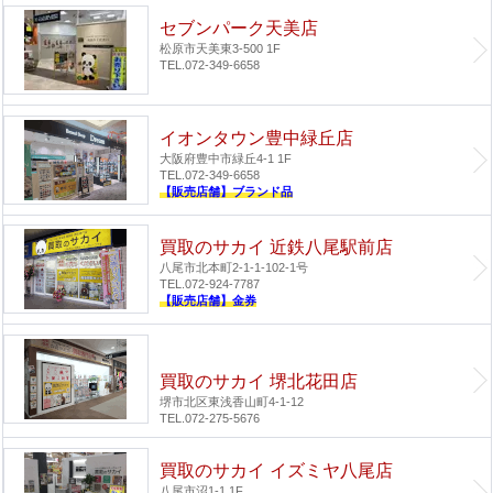
セブンパーク天美店
松原市天美東3-500 1F
TEL.072-349-6658
イオンタウン豊中緑丘店
大阪府豊中市緑丘4-1 1F
TEL.072-349-6658
【販売店舗】ブランド品
買取のサカイ 近鉄八尾駅前店
八尾市北本町2-1-1-102-1号
TEL.072-924-7787
【販売店舗】金券
買取のサカイ 堺北花田店
堺市北区東浅香山町4-1-12
TEL.072-275-5676
買取のサカイ イズミヤ八尾店
八尾市沼1-1 1F