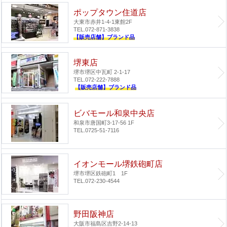
ポップタウン住道店
大東市赤井1-4-1
東館2F
TEL.072-871-3838
【販売店舗】ブランド品
堺東店
堺市堺区中瓦町 2-1-17
TEL.072-222-7888
【販売店舗】ブランド品
ビバモール和泉中央店
和泉市唐国町3-17-56 1F
TEL.0725-51-7116
イオンモール堺鉄砲町店
堺市堺区鉄砲町1 1F
TEL.072-230-4544
野田阪神店
大阪市福島区吉野2-14-13