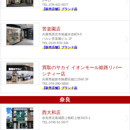
1-4-27
TEL.078-431-5577
【販売店舗】ブランド品
苦楽園店
兵庫県西宮市南越木岩町9-5
パルレ苦楽園ビル 1F
TEL.0120-876-346
【販売店舗】ブランド品
買取のサカイ イオンモール姫路リバー
シティー店
兵庫県姫路市飾磨区細江2560 3F
TEL.079-280-5800
【販売店舗】ブランド品
奈良
西大和店
奈良県北葛城郡上牧町上牧3423-1
TEL.0745-51-5577