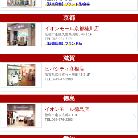
【販売店舗】ブランド品/金券
京都
イオンモール京都桂川店
京都市南区久世高田町376-1 1F
TEL.075-921-7171
【販売店舗】ブランド品
滋賀
ビバシティ彦根店
滋賀県彦根市竹ヶ鼻町43-2 1F
TEL.0749-47-3900
徳島
イオンモール徳島店
徳島市南末広町4-1 1F
TEL.088-676-2363