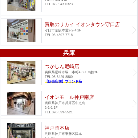
TEL.072-943-0323
買取のサカイ イオンタウン守口店
守口市京阪本通2-2-4 2F
TEL.06-4397-7718
兵庫
つかしん尼崎店
兵庫県尼崎市塚口本町4-8-1 南館3F
TEL.06-6429-8800
【販売店舗】ブランド品
イオンモール神戸南店
兵庫県神戸市兵庫区中之島
2-1-1 1F
TEL.078-599-5521
神戸岡本店
兵庫県神戸市東灘区岡本