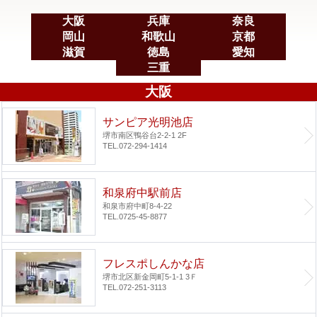
大阪
兵庫
奈良
岡山
和歌山
京都
滋賀
徳島
愛知
三重
大阪
サンピア光明池店
堺市南区鴨谷台2-2-1 2F
TEL.072-294-1414
和泉府中駅前店
和泉市府中町8-4-22
TEL.0725-45-8877
フレスポしんかな店
堺市北区新金岡町5-1-1 3Ｆ
TEL.072-251-3113