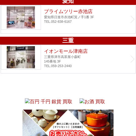
愛知
プライムツリー赤池店
愛知県日進市赤池町箕ノ手1番 3F
TEL.052-838-6167
三重
イオンモール津南店
三重県津市高茶屋小森町
145番地 3F
TEL.059-253-2440