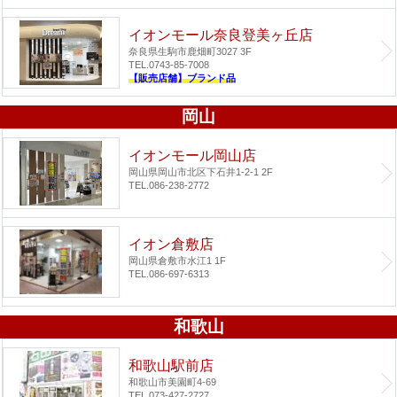
イオンモール奈良登美ヶ丘店
奈良県生駒市鹿畑町3027 3F
TEL.0743-85-7008
【販売店舗】ブランド品
岡山
イオンモール岡山店
岡山県岡山市北区下石井1-2-1 2F
TEL.086-238-2772
イオン倉敷店
岡山県倉敷市水江1 1F
TEL.086-697-6313
和歌山
和歌山駅前店
和歌山市美園町4-69
TEL.073-427-2727