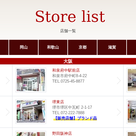
店舗一覧
岡山
和歌山
京都
滋賀
大阪
サンピア光明池店
和泉府中駅前店
和泉市府中町8-4-22
TEL.0725-45-8877
ポップタウン住道店
堺東店
堺市堺区中瓦町 2-1-17
TEL.072-222-7888
【販売店舗】ブランド品
イオンモール堺鉄砲町店
野田阪神店