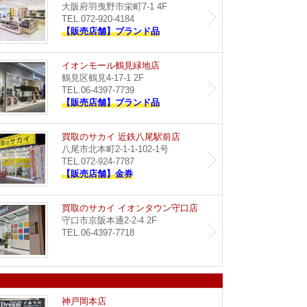
大阪府羽曳野市栄町7-1 4F
TEL.072-920-4184
【販売店舗】ブランド品
イオン藤井寺店
イオン
イオンモール鶴見緑地店
鶴見区鶴見4-17-1 2F
TEL.06-4397-7739
【販売店舗】ブランド品
Dream イオンタウン豊中緑丘店
買取のサ
買取のサカイ 近鉄八尾駅前店
八尾市北本町2-1-1-102-1号
TEL.072-924-7787
【販売店舗】金券
買取のサカイ イズミヤ八尾店
買取のサ
買取のサカイ イオンタウン守口店
守口市京阪本通2-2-4 2F
TEL.06-4397-7718
イオンモール神戸南店
Dream
神戸岡本店