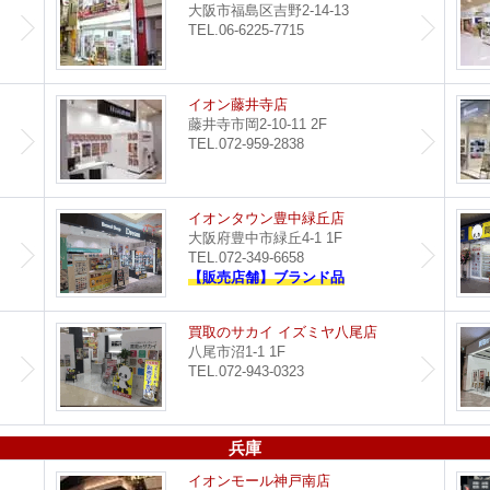
大阪市福島区吉野2-14-13
TEL.06-6225-7715
都島店
イオン藤井寺店
藤井寺市岡2-10-11 2F
TEL.072-959-2838
セブンパーク天美店
イオンタウン豊中緑丘店
大阪府豊中市緑丘4-1 1F
TEL.072-349-6658
【販売店舗】ブランド品
買取のサカイ 堺北花田店
買取のサカイ イズミヤ八尾店
八尾市沼1-1 1F
TEL.072-943-0323
兵庫
つかしん尼崎店
イオンモール神戸南店