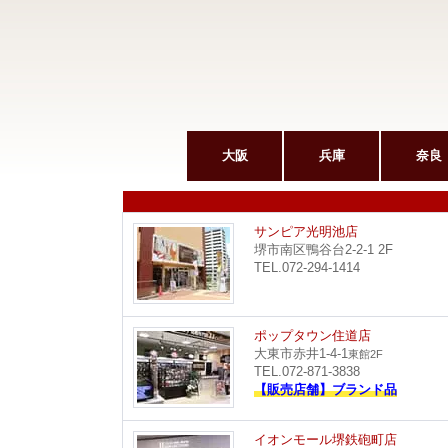
大阪
兵庫
奈良
サンピア光明池店
堺市南区鴨谷台2-2-1 2F
TEL.072-294-1414
ポップタウン住道店
大東市赤井1-4-1
東館2F
TEL.072-871-3838
【販売店舗】ブランド品
イオンモール堺鉄砲町店