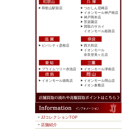
和歌山駅前店
つかしん尼崎店
イオンモール神戸南店
神戸岡本店
苦楽園店
買取のサカイ
イオンモール姫路店
ビバシティ彦根店
西大和店
イオンモール
奈良登美ヶ丘店
プライムツリー赤池店
イオンモール津南店
イオンモール徳島店
イオンモール岡山店
イオン倉敷店
JJコレクションTOP
店舗紹介