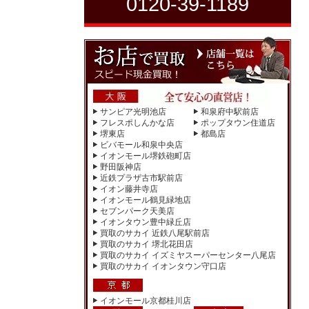
0120-39-1189
サンピア光明池店
和泉府中駅前店
フレスポしんかな店
ポップタウン住道店
堺東店
都島店
ビバモール和泉中央店
イオンモール堺鉄砲町店
野田阪神店
近鉄プラザ古市駅前店
イオン藤井寺店
イオンモール鶴見緑地店
セブンパーク天美店
イオンタウン豊中緑丘店
買取のサカイ 近鉄八尾駅前店
買取のサカイ 堺北花田店
買取のサカイ イズミヤスーパーセンター八尾店
買取のサカイ イオンタウン守口店
イオンモール京都桂川店