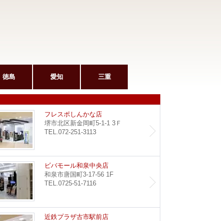
徳島
愛知
三重
和泉府中駅前店
フレス
フレスポしんかな店
堺市北区新金岡町5-1-1 3Ｆ
TEL.072-251-3113
堺東店
ビバモ
ビバモール和泉中央店
和泉市唐国町3-17-56 1F
TEL.0725-51-7116
野田阪神店
近鉄プ
近鉄プラザ古市駅前店