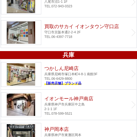
八尾市沼1-1 1F
TEL.072-943-0323
買取のサカイ イオンタウン守口店
守口市京阪本通2-2-4 2F
TEL.06-4397-7718
兵庫
つかしん尼崎店
兵庫県尼崎市塚口本町4-8-1 南館3F
TEL.06-6429-8800
【販売店舗】ブランド品
イオンモール神戸南店
兵庫県神戸市兵庫区中之島
2-1-1 1F
TEL.078-599-5521
神戸岡本店
兵庫県神戸市東灘区岡本