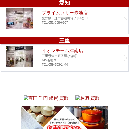
愛知
プライムツリー赤池店
愛知県日進市赤池町箕ノ手1番 3F
TEL.052-838-6167
三重
イオンモール津南店
三重県津市高茶屋小森町
145番地 3F
TEL.059-253-2440