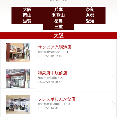
大阪
兵庫
奈良
岡山
和歌山
京都
滋賀
徳島
愛知
三重
大阪
サンピア光明池店
堺市南区鴨谷台2-2-1 2F
TEL.072-294-1414
和泉府中駅前店
和泉市府中町8-4-22
TEL.0725-45-8877
フレスポしんかな店
堺市北区新金岡町5-1-1 3Ｆ
TEL.072-251-3113