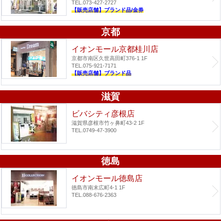
TEL.073-427-2727
【販売店舗】ブランド品/金券
京都
イオンモール京都桂川店
京都市南区久世高田町376-1 1F
TEL.075-921-7171
【販売店舗】ブランド品
滋賀
ビバシティ彦根店
滋賀県彦根市竹ヶ鼻町43-2 1F
TEL.0749-47-3900
徳島
イオンモール徳島店
徳島市南末広町4-1 1F
TEL.088-676-2363