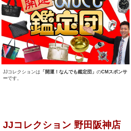
JJコレクションは
「開運！なんでも鑑定団」
の
CMスポンサ
ー
です。
JJコレクション 野田阪神店