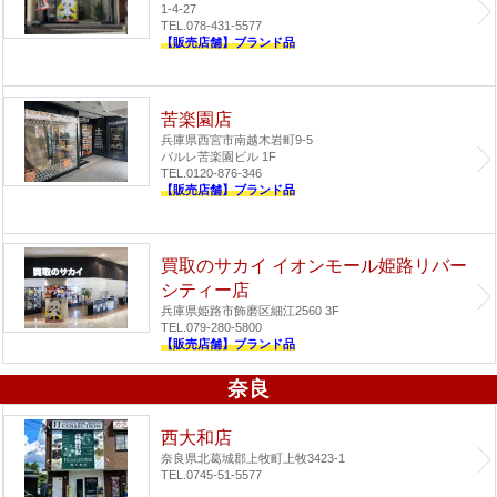
1-4-27
TEL.078-431-5577
【販売店舗】ブランド品
苦楽園店
兵庫県西宮市南越木岩町9-5
パルレ苦楽園ビル 1F
TEL.0120-876-346
【販売店舗】ブランド品
買取のサカイ イオンモール姫路リバー
シティー店
兵庫県姫路市飾磨区細江2560 3F
TEL.079-280-5800
【販売店舗】ブランド品
奈良
西大和店
奈良県北葛城郡上牧町上牧3423-1
TEL.0745-51-5577