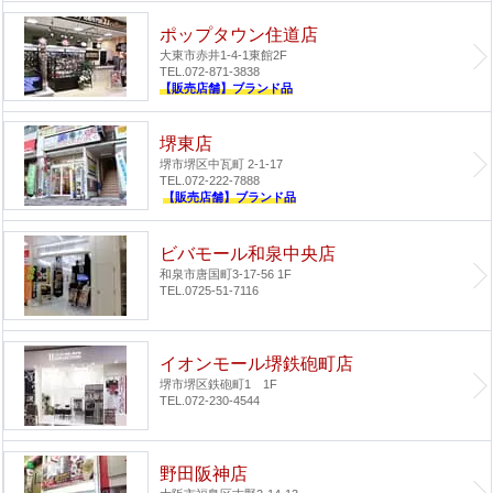
ポップタウン住道店
大東市赤井1-4-1
東館2F
TEL.072-871-3838
【販売店舗】ブランド品
堺東店
堺市堺区中瓦町 2-1-17
TEL.072-222-7888
【販売店舗】ブランド品
ビバモール和泉中央店
和泉市唐国町3-17-56 1F
TEL.0725-51-7116
イオンモール堺鉄砲町店
堺市堺区鉄砲町1 1F
TEL.072-230-4544
野田阪神店