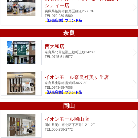
シティー店
兵庫県姫路市飾磨区細江2560 3F
TEL.079-280-5800
【販売店舗】ブランド品
奈良
西大和店
奈良県北葛城郡上牧町上牧3423-1
TEL.0745-51-5577
イオンモール奈良登美ヶ丘店
奈良県生駒市鹿畑町3027 3F
TEL.0743-85-7008
【販売店舗】ブランド品
岡山
イオンモール岡山店
岡山県岡山市北区下石井1-2-1 2F
TEL.086-238-2772