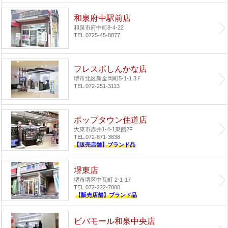
和泉府中駅前店
和泉市府中町8-4-22
TEL.0725-45-8877
フレスポしんかな店
堺市北区新金岡町5-1-1 3Ｆ
TEL.072-251-3113
ポップタウン住道店
大東市赤井1-4-1
東館2F
TEL.072-871-3838
【販売店舗】ブランド品
堺東店
堺市堺区中瓦町 2-1-17
TEL.072-222-7888
【販売店舗】ブランド品
ビバモール和泉中央店