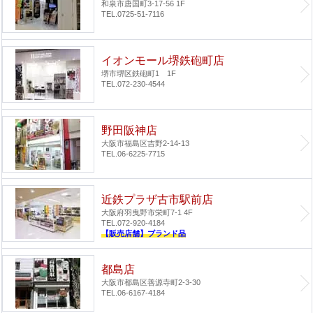
和泉市唐国町3-17-56 1F
TEL.0725-51-7116
イオンモール堺鉄砲町店
堺市堺区鉄砲町1 1F
TEL.072-230-4544
野田阪神店
大阪市福島区吉野2-14-13
TEL.06-6225-7715
近鉄プラザ古市駅前店
大阪府羽曳野市栄町7-1 4F
TEL.072-920-4184
【販売店舗】ブランド品
都島店
大阪市都島区善源寺町2-3-30
TEL.06-6167-4184