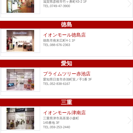
滋賀県彦根市竹ヶ鼻町43-2 1F
TEL.0749-47-3900
徳島
イオンモール徳島店
徳島市南末広町4-1 1F
TEL.088-676-2363
愛知
プライムツリー赤池店
愛知県日進市赤池町箕ノ手1番 3F
TEL.052-838-6167
三重
イオンモール津南店
三重県津市高茶屋小森町
145番地 3F
TEL.059-253-2440