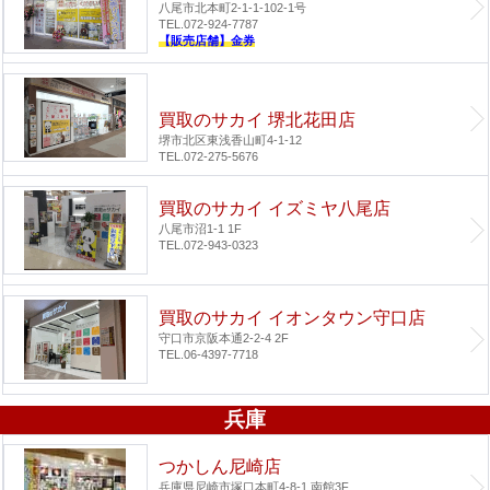
八尾市北本町2-1-1-102-1号
TEL.072-924-7787
【販売店舗】金券
買取のサカイ 堺北花田店
堺市北区東浅香山町4-1-12
TEL.072-275-5676
買取のサカイ イズミヤ八尾店
八尾市沼1-1 1F
TEL.072-943-0323
買取のサカイ イオンタウン守口店
守口市京阪本通2-2-4 2F
TEL.06-4397-7718
兵庫
つかしん尼崎店
兵庫県尼崎市塚口本町4-8-1 南館3F