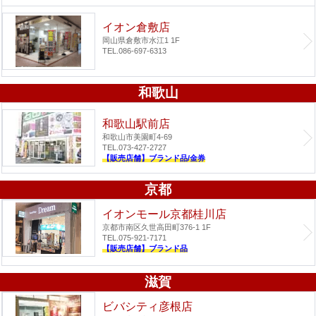
イオン倉敷店
岡山県倉敷市水江1 1F
TEL.086-697-6313
和歌山
和歌山駅前店
和歌山市美園町4-69
TEL.073-427-2727
【販売店舗】ブランド品/金券
京都
イオンモール京都桂川店
京都市南区久世高田町376-1 1F
TEL.075-921-7171
【販売店舗】ブランド品
滋賀
ビバシティ彦根店