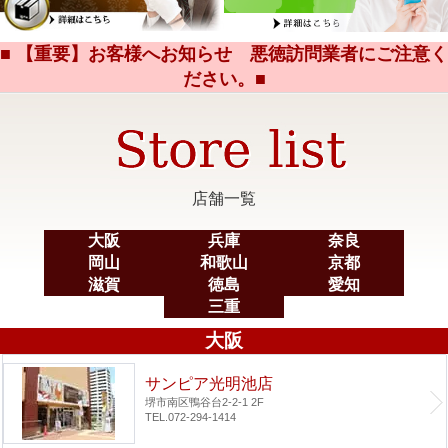
■ 【重要】お客様へお知らせ 悪徳訪問業者にご注意く
ださい。■
店舗一覧
大阪
兵庫
奈良
岡山
和歌山
京都
滋賀
徳島
愛知
三重
大阪
サンピア光明池店
堺市南区鴨谷台2-2-1 2F
TEL.072-294-1414