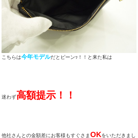
今年モデル
こちらは
だとピーンｯ！！と来た私は
高額提示！！
迷わず
OK
他社さんとの金額差にお客様もすぐさま
をいただきまし