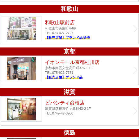
和歌山
和歌山駅前店
和歌山市美園町4-69
TEL.073-427-2727
【販売店舗】ブランド品/金券
京都
イオンモール京都桂川店
京都市南区久世高田町376-1 1F
TEL.075-921-7171
【販売店舗】ブランド品
滋賀
ビバシティ彦根店
滋賀県彦根市竹ヶ鼻町43-2 1F
TEL.0749-47-3900
徳島