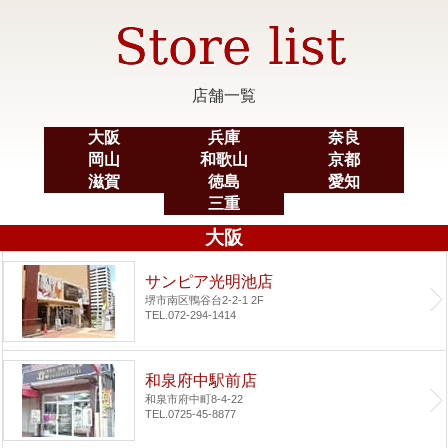
店舗一覧
大阪
兵庫
奈良
岡山
和歌山
京都
滋賀
徳島
愛知
三重
大阪
サンピア光明池店
堺市南区鴨谷台2-2-1 2F
TEL.072-294-1414
和泉府中駅前店
和泉市府中町8-4-22
TEL.0725-45-8877