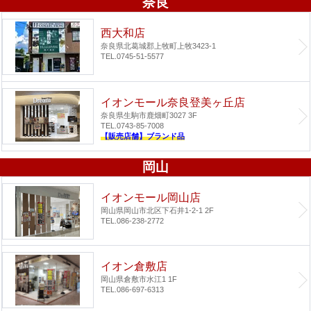
奈良
西大和店
奈良県北葛城郡上牧町上牧3423-1
TEL.0745-51-5577
イオンモール奈良登美ヶ丘店
奈良県生駒市鹿畑町3027 3F
TEL.0743-85-7008
【販売店舗】ブランド品
岡山
イオンモール岡山店
岡山県岡山市北区下石井1-2-1 2F
TEL.086-238-2772
イオン倉敷店
岡山県倉敷市水江1 1F
TEL.086-697-6313