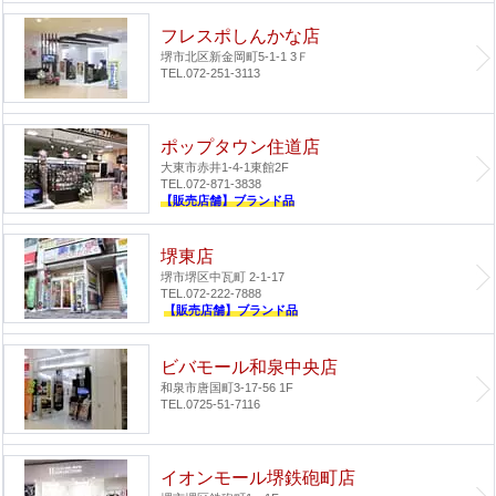
フレスポしんかな店
堺市北区新金岡町5-1-1 3Ｆ
TEL.072-251-3113
ポップタウン住道店
大東市赤井1-4-1
東館2F
TEL.072-871-3838
【販売店舗】ブランド品
堺東店
堺市堺区中瓦町 2-1-17
TEL.072-222-7888
【販売店舗】ブランド品
ビバモール和泉中央店
和泉市唐国町3-17-56 1F
TEL.0725-51-7116
イオンモール堺鉄砲町店