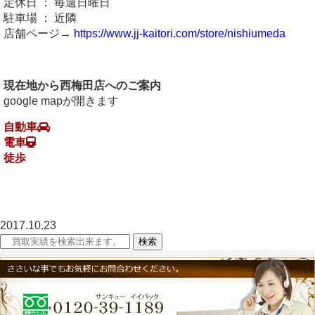
定休日 ： 毎週日曜日
駐車場 ： 近隣
店舗ページ→
https://www.jj-kaitori.com/store/nishiumeda
現在地から西梅田店へのご案内
google mapが開きます
自動車
電車
徒歩
2017.10.23