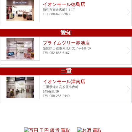
イオンモール徳島店
徳島市南末広町4-1 1F
TEL.088-676-2363
愛知
プライムツリー赤池店
愛知県日進市赤池町箕ノ手1番 3F
TEL.052-838-6167
三重
イオンモール津南店
三重県津市高茶屋小森町
145番地 3F
TEL.059-253-2440