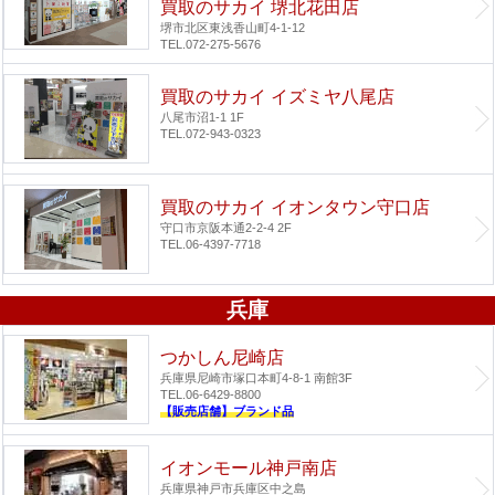
買取のサカイ 堺北花田店
堺市北区東浅香山町4-1-12
TEL.072-275-5676
買取のサカイ イズミヤ八尾店
八尾市沼1-1 1F
TEL.072-943-0323
買取のサカイ イオンタウン守口店
守口市京阪本通2-2-4 2F
TEL.06-4397-7718
兵庫
つかしん尼崎店
兵庫県尼崎市塚口本町4-8-1 南館3F
TEL.06-6429-8800
【販売店舗】ブランド品
イオンモール神戸南店
兵庫県神戸市兵庫区中之島