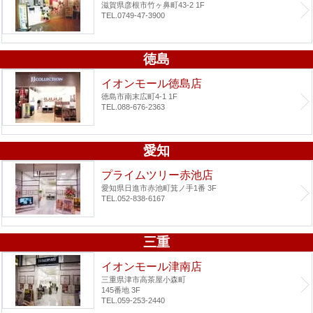
滋賀県彦根市竹ヶ鼻町43-2 1F
TEL.0749-47-3900
徳島
イオンモール徳島店
徳島市南末広町4-1 1F
TEL.088-676-2363
愛知
プライムツリー赤池店
愛知県日進市赤池町箕ノ手1番 3F
TEL.052-838-6167
三重
イオンモール津南店
三重県津市高茶屋小森町
145番地 3F
TEL.059-253-2440