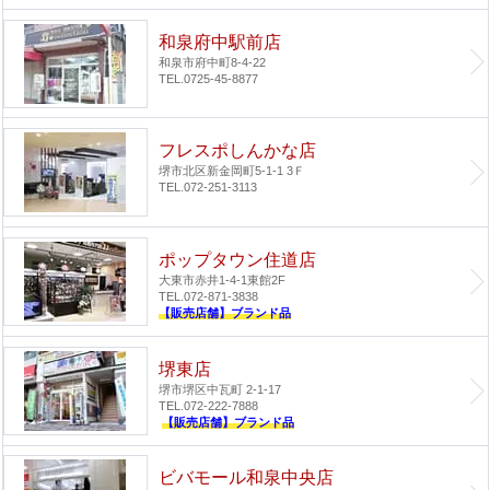
和泉府中駅前店
和泉市府中町8-4-22
TEL.0725-45-8877
フレスポしんかな店
堺市北区新金岡町5-1-1 3Ｆ
TEL.072-251-3113
ポップタウン住道店
大東市赤井1-4-1
東館2F
TEL.072-871-3838
【販売店舗】ブランド品
堺東店
堺市堺区中瓦町 2-1-17
TEL.072-222-7888
【販売店舗】ブランド品
ビバモール和泉中央店