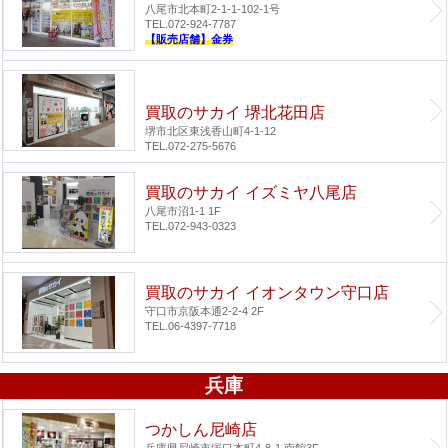
八尾市北本町2-1-1-102-1号
TEL.072-924-7787
【販売店舗】金券
買取のサカイ 堺北花田店
堺市北区東浅香山町4-1-12
TEL.072-275-5676
買取のサカイ イズミヤ八尾店
八尾市沼1-1 1F
TEL.072-943-0323
買取のサカイ イオンタウン守口店
守口市京阪本通2-2-4 2F
TEL.06-4397-7718
兵庫
つかしん尼崎店
兵庫県尼崎市塚口本町4-8-1 南館3F