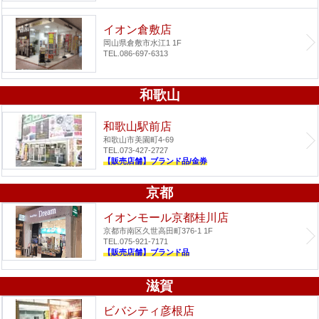
イオン倉敷店
岡山県倉敷市水江1 1F
TEL.086-697-6313
和歌山
和歌山駅前店
和歌山市美園町4-69
TEL.073-427-2727
【販売店舗】ブランド品/金券
京都
イオンモール京都桂川店
京都市南区久世高田町376-1 1F
TEL.075-921-7171
【販売店舗】ブランド品
滋賀
ビバシティ彦根店