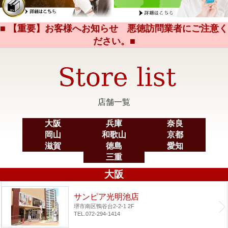
■ 【重要】お客様へお知らせ 悪徳訪問業者にご注意く
ださい。■
店舗一覧
大阪
兵庫
奈良
岡山
和歌山
京都
滋賀
徳島
愛知
三重
大阪
サンピア光明池店
堺市南区鴨谷台2-2-1 2F
TEL.072-294-1414