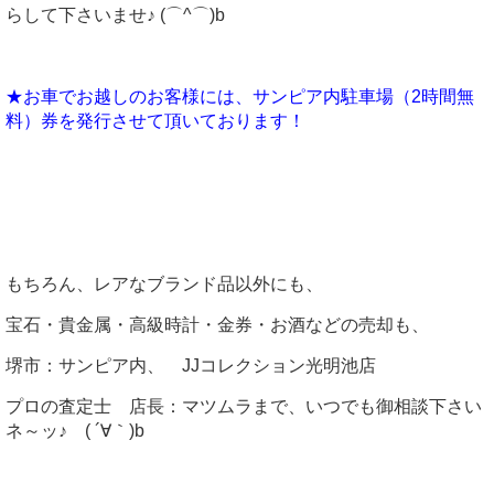
らして下さいませ♪ (⌒^⌒)b
★お車でお越しのお客様には、サンピア内駐車場（2時間無
料）券を発行させて頂いております！
もちろん、レアなブランド品以外にも、
宝石・貴金属・高級時計・金券・お酒などの売却も、
堺市：サンピア内、 JJコレクション光明池店
プロの査定士 店長：マツムラまで、いつでも御相談下さい
ネ～ッ♪ ( ´∀｀)b