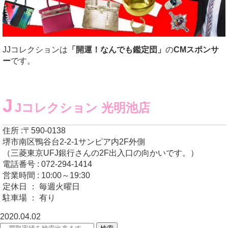
JJコレクションは
「開運！なんでも鑑定団」
の
CMスポンサ
ー
です。
J
Jコレクション 光明池店
住所 :〒590-0138
堺市南区鴨谷台2-2-1サンピア内2F外側
（三菱東京UFJ銀行さんの2F出入口の向かいです。）
電話番号 : 072-294-1414
営業時間 : 10:00～19:30
定休日 ： 毎週火曜日
駐車場 ： 有り
2020.04.02