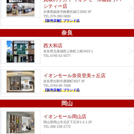
シティー店
兵庫県姫路市飾磨区細江2560 3F
TEL.079-280-5800
【販売店舗】ブランド品
奈良
西大和店
奈良県北葛城郡上牧町上牧3423-1
TEL.0745-51-5577
イオンモール奈良登美ヶ丘店
奈良県生駒市鹿畑町3027 3F
TEL.0743-85-7008
【販売店舗】ブランド品
岡山
イオンモール岡山店
岡山県岡山市北区下石井1-2-1 2F
TEL.086-238-2772