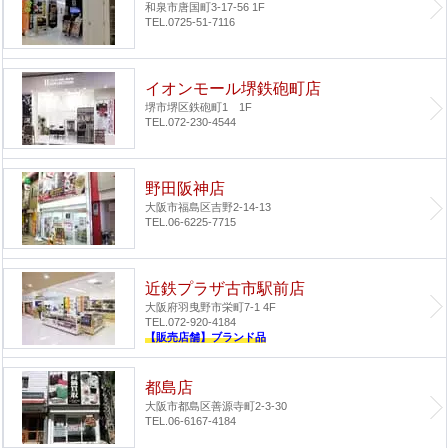
和泉市唐国町3-17-56 1F
TEL.0725-51-7116
イオンモール堺鉄砲町店
堺市堺区鉄砲町1 1F
TEL.072-230-4544
野田阪神店
大阪市福島区吉野2-14-13
TEL.06-6225-7715
近鉄プラザ古市駅前店
大阪府羽曳野市栄町7-1 4F
TEL.072-920-4184
【販売店舗】ブランド品
都島店
大阪市都島区善源寺町2-3-30
TEL.06-6167-4184