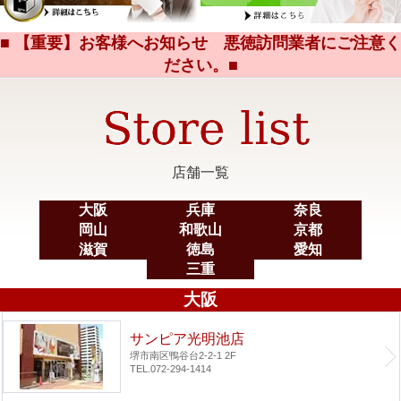
■ 【重要】お客様へお知らせ 悪徳訪問業者にご注意く
ださい。■
店舗一覧
大阪
兵庫
奈良
岡山
和歌山
京都
滋賀
徳島
愛知
三重
大阪
サンピア光明池店
堺市南区鴨谷台2-2-1 2F
TEL.072-294-1414