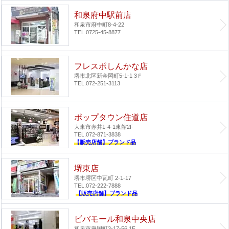
和泉府中駅前店
和泉市府中町8-4-22
TEL.0725-45-8877
フレスポしんかな店
堺市北区新金岡町5-1-1 3Ｆ
TEL.072-251-3113
ポップタウン住道店
大東市赤井1-4-1
東館2F
TEL.072-871-3838
【販売店舗】ブランド品
堺東店
堺市堺区中瓦町 2-1-17
TEL.072-222-7888
【販売店舗】ブランド品
ビバモール和泉中央店
和泉市唐国町3-17-56 1F