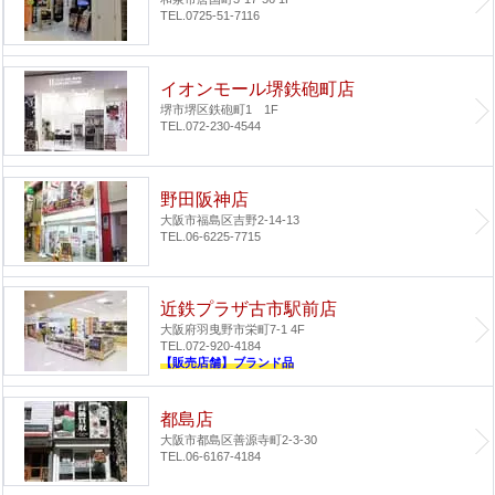
TEL.0725-51-7116
イオンモール堺鉄砲町店
堺市堺区鉄砲町1 1F
TEL.072-230-4544
野田阪神店
大阪市福島区吉野2-14-13
TEL.06-6225-7715
近鉄プラザ古市駅前店
大阪府羽曳野市栄町7-1 4F
TEL.072-920-4184
【販売店舗】ブランド品
都島店
大阪市都島区善源寺町2-3-30
TEL.06-6167-4184