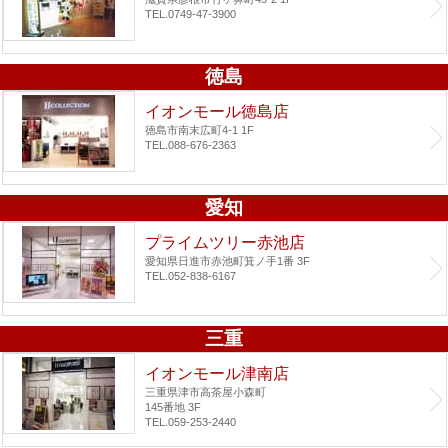
TEL.0749-47-3900
徳島
イオンモール徳島店
徳島市南末広町4-1 1F
TEL.088-676-2363
愛知
プライムツリー赤池店
愛知県日進市赤池町箕ノ手1番 3F
TEL.052-838-6167
三重
イオンモール津南店
三重県津市高茶屋小森町
145番地 3F
TEL.059-253-2440