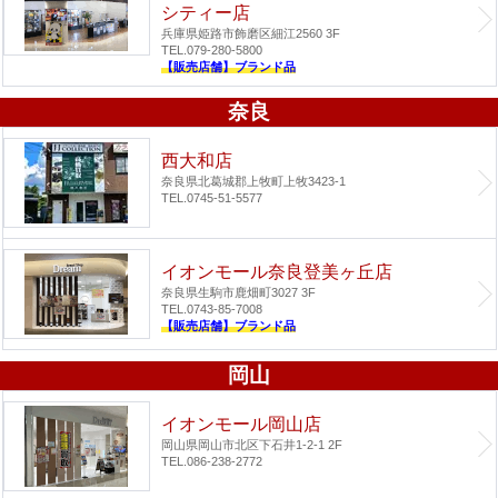
シティー店
兵庫県姫路市飾磨区細江2560 3F
TEL.079-280-5800
【販売店舗】ブランド品
奈良
西大和店
奈良県北葛城郡上牧町上牧3423-1
TEL.0745-51-5577
イオンモール奈良登美ヶ丘店
奈良県生駒市鹿畑町3027 3F
TEL.0743-85-7008
【販売店舗】ブランド品
岡山
イオンモール岡山店
岡山県岡山市北区下石井1-2-1 2F
TEL.086-238-2772