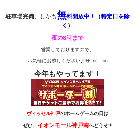
無
駐車場完備
、しかも
料開放中！（特定日を除
く）
夜
の
8
時まで
営業しておりますので、
お気軽にお越しくださいませ m(__)m
今年もやってます！
ヴィッセル神戸
のホームゲームの日は
イオンモール神戸南
ぜひ、
へどうぞ!!
!