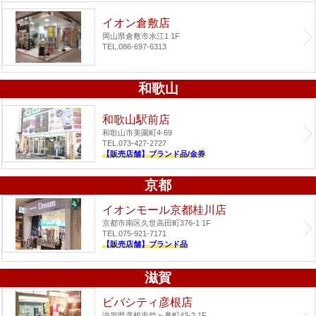
イオン倉敷店
岡山県倉敷市水江1 1F
TEL.086-697-6313
和歌山
和歌山駅前店
和歌山市美園町4-69
TEL.073-427-2727
【販売店舗】ブランド品/金券
京都
イオンモール京都桂川店
京都市南区久世高田町376-1 1F
TEL.075-921-7171
【販売店舗】ブランド品
滋賀
ビバシティ彦根店
滋賀県彦根市竹ヶ鼻町43-2 1F