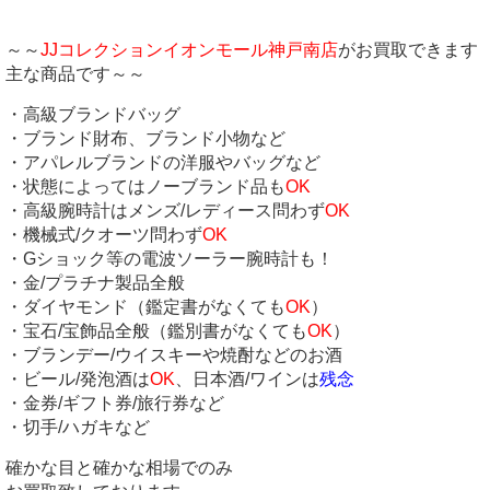
～～
JJコレクションイオンモール神戸南店
がお買取できます
主な商品です～～
・高級ブランドバッグ
・ブランド財布、ブランド小物など
・アパレルブランドの洋服やバッグなど
・状態によってはノーブランド品も
OK
・高級腕時計はメンズ/レディース問わず
OK
・機械式/クオーツ問わず
OK
・Gショック等の電波ソーラー腕時計も！
・金/プラチナ製品全般
・ダイヤモンド（鑑定書がなくても
OK
）
・宝石/宝飾品全般（鑑別書がなくても
OK
）
・ブランデー/ウイスキーや焼酎などのお酒
・ビール/発泡酒は
OK
、日本酒/ワインは
残念
・金券/ギフト券/旅行券など
・切手/ハガキなど
確かな目と確かな相場でのみ