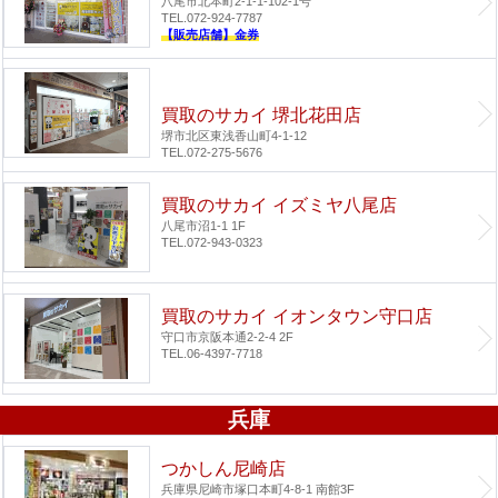
八尾市北本町2-1-1-102-1号
TEL.072-924-7787
【販売店舗】金券
買取のサカイ 堺北花田店
堺市北区東浅香山町4-1-12
TEL.072-275-5676
買取のサカイ イズミヤ八尾店
八尾市沼1-1 1F
TEL.072-943-0323
買取のサカイ イオンタウン守口店
守口市京阪本通2-2-4 2F
TEL.06-4397-7718
兵庫
つかしん尼崎店
兵庫県尼崎市塚口本町4-8-1 南館3F