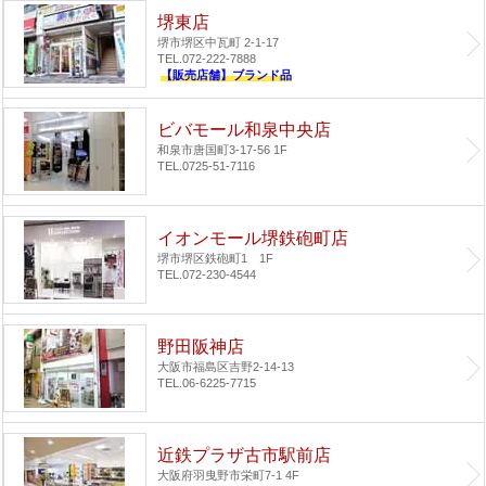
堺東店
堺市堺区中瓦町 2-1-17
TEL.072-222-7888
【販売店舗】ブランド品
ビバモール和泉中央店
和泉市唐国町3-17-56 1F
TEL.0725-51-7116
イオンモール堺鉄砲町店
堺市堺区鉄砲町1 1F
TEL.072-230-4544
野田阪神店
大阪市福島区吉野2-14-13
TEL.06-6225-7715
近鉄プラザ古市駅前店
大阪府羽曳野市栄町7-1 4F