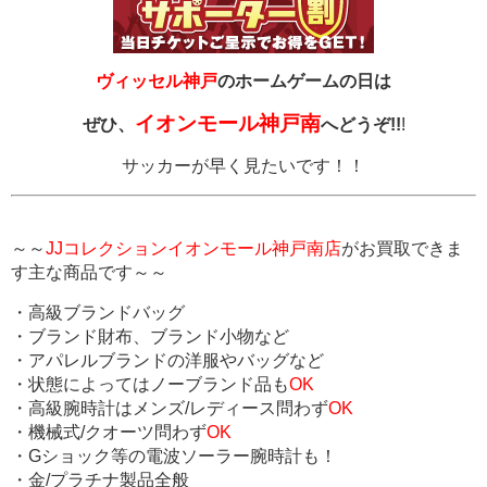
ヴィッセル神戸
のホームゲームの日は
イオンモール神戸南
ぜひ、
へどうぞ!!
!
サッカーが早く見たいです！！
～～
JJコレクションイオンモール神戸南店
がお買取できま
す主な商品です～～
・高級ブランドバッグ
・ブランド財布、ブランド小物など
・アパレルブランドの洋服やバッグなど
・状態によってはノーブランド品も
OK
・高級腕時計はメンズ/レディース問わず
OK
・機械式/クオーツ問わず
OK
・Gショック等の電波ソーラー腕時計も！
・金/プラチナ製品全般