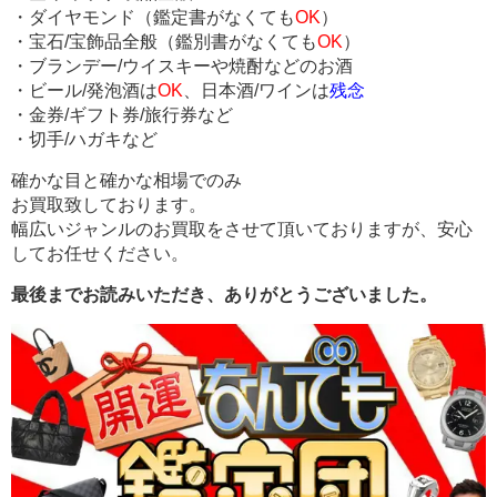
・ダイヤモンド（鑑定書がなくても
OK
）
・宝石/宝飾品全般（鑑別書がなくても
OK
）
・ブランデー/ウイスキーや焼酎などのお酒
・ビール/発泡酒は
OK
、日本酒/ワインは
残念
・金券/ギフト券/旅行券など
・切手/ハガキなど
確かな目と確かな相場でのみ
お買取致しております。
幅広いジャンルのお買取をさせて頂いておりますが、安心
してお任せください。
最後までお読みいただき、ありがとうございました。