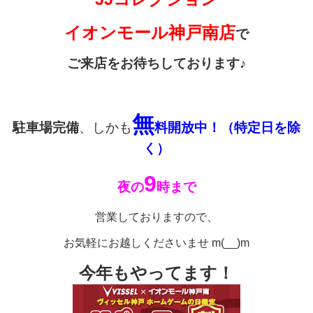
イオンモール神戸南店
で
ご来店をお待ちしております♪
無
駐車場完備
、しかも
料開放中！（特定日を除
く）
9
夜
の
時まで
営業しておりますので、
お気軽にお越しくださいませ m(__)m
今年もやってます！