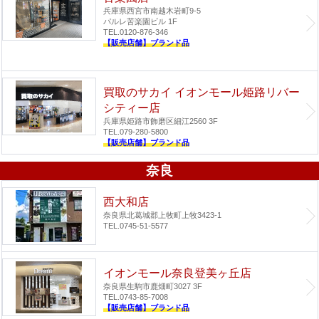
兵庫県西宮市南越木岩町9-5
パルレ苦楽園ビル 1F
TEL.0120-876-346
【販売店舗】ブランド品
買取のサカイ イオンモール姫路リバー
シティー店
兵庫県姫路市飾磨区細江2560 3F
TEL.079-280-5800
【販売店舗】ブランド品
奈良
西大和店
奈良県北葛城郡上牧町上牧3423-1
TEL.0745-51-5577
イオンモール奈良登美ヶ丘店
奈良県生駒市鹿畑町3027 3F
TEL.0743-85-7008
【販売店舗】ブランド品