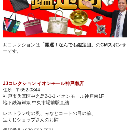
JJコレクションは
「開運！なんでも鑑定団」
の
CMスポンサ
ー
です。
JJコレクション イオンモール神戸南店
住所 : 〒652-0844
神戸市兵庫区中之島2-1-1 イオンモール神戸南1F
地下鉄海岸線 中央市場前駅直結
レストラン街の奥、みなとコートの目の前、
宝くじショップさんのお隣