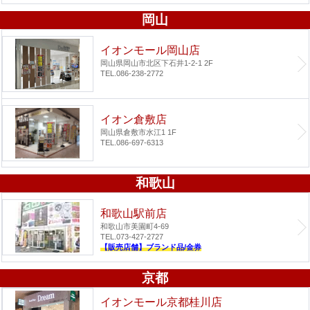
岡山
イオンモール岡山店
岡山県岡山市北区下石井1-2-1 2F
TEL.086-238-2772
イオン倉敷店
岡山県倉敷市水江1 1F
TEL.086-697-6313
和歌山
和歌山駅前店
和歌山市美園町4-69
TEL.073-427-2727
【販売店舗】ブランド品/金券
京都
イオンモール京都桂川店