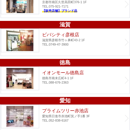
京都市南区久世高田町376-1 1F
TEL.075-921-7171
【販売店舗】ブランド品
滋賀
ビバシティ彦根店
滋賀県彦根市竹ヶ鼻町43-2 1F
TEL.0749-47-3900
徳島
イオンモール徳島店
徳島市南末広町4-1 1F
TEL.088-676-2363
愛知
プライムツリー赤池店
愛知県日進市赤池町箕ノ手1番 3F
TEL.052-838-6167