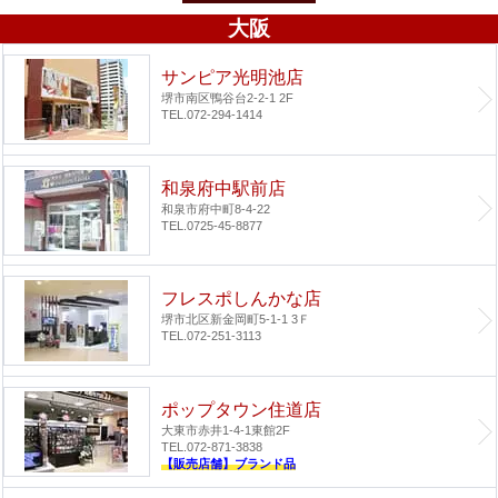
大阪
サンピア光明池店
堺市南区鴨谷台2-2-1 2F
TEL.072-294-1414
和泉府中駅前店
和泉市府中町8-4-22
TEL.0725-45-8877
フレスポしんかな店
堺市北区新金岡町5-1-1 3Ｆ
TEL.072-251-3113
ポップタウン住道店
大東市赤井1-4-1
東館2F
TEL.072-871-3838
【販売店舗】ブランド品