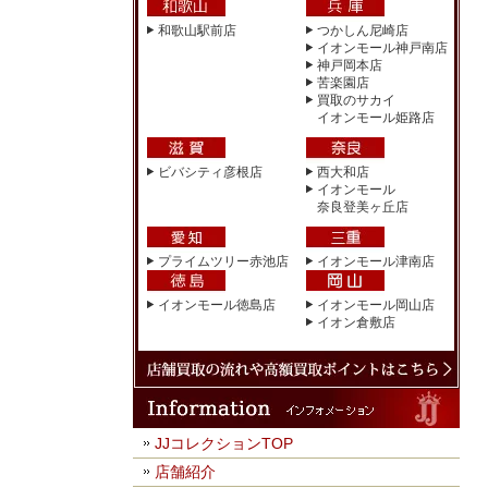
和歌山駅前店
つかしん尼崎店
イオンモール神戸南店
神戸岡本店
苦楽園店
買取のサカイ
イオンモール姫路店
ビバシティ彦根店
西大和店
イオンモール
奈良登美ヶ丘店
プライムツリー赤池店
イオンモール津南店
イオンモール徳島店
イオンモール岡山店
イオン倉敷店
JJコレクションTOP
店舗紹介