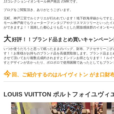
JJコレクションイオンモール神戸南店 のMKです。
ブログをご閲覧頂き、ありがとうございます。
元町、神戸三宮でルミナリエが行われています！地下鉄海岸線からですと
モール神戸南でもウォーターファンタジアやクリスマスツリーといったイ
ができますよ！！混雑した都心よりも広々とした開放感抜群のイオンモー
大
好評！！ブランド品まとめ買いキャンペーン
いつか使うだろうと思って眠ったままのバッグ、財布、アクセサリーござ
す！！お客様がお持ちのブランド品を高価買取致します。ブランド品まと
させて頂いており複数点成約されますとドンドンお得となります！！ルイ
すとデザインが古かったり、ボロボロで使用困難であったとしてもブラン
今
回、ご紹介するのはルイヴィトン がま口財
LOUIS VUITTON ポルトフォイユヴィエ