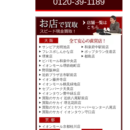
0120-39-1189
サンピア光明池店
和泉府中駅前店
フレスポしんかな店
ポップタウン住道店
堺東店
都島店
ビバモール和泉中央店
イオンモール堺鉄砲町店
野田阪神店
近鉄プラザ古市駅前店
イオン藤井寺店
イオンモール鶴見緑地店
セブンパーク天美店
イオンタウン豊中緑丘店
買取のサカイ 近鉄八尾駅前店
買取のサカイ 堺北花田店
買取のサカイ イズミヤスーパーセンター八尾店
買取のサカイ イオンタウン守口店
イオンモール京都桂川店