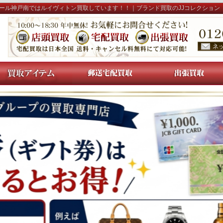
ール神戸南ではルイヴィトン買取しています！！｜ブランド買取のJJコレクション