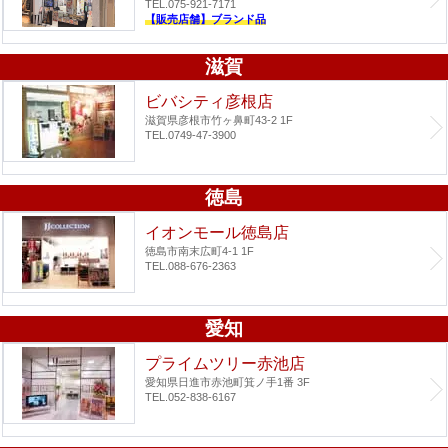
TEL.075-921-7171
【販売店舗】ブランド品
滋賀
ビバシティ彦根店
滋賀県彦根市竹ヶ鼻町43-2 1F
TEL.0749-47-3900
徳島
イオンモール徳島店
徳島市南末広町4-1 1F
TEL.088-676-2363
愛知
プライムツリー赤池店
愛知県日進市赤池町箕ノ手1番 3F
TEL.052-838-6167