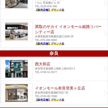
パルレ苦楽園ビル 1F
TEL.0120-876-346
【販売店舗】ブランド品
買取のサカイ イオンモール姫路リバー
シティー店
兵庫県姫路市飾磨区細江2560 3F
TEL.079-280-5800
【販売店舗】ブランド品
奈良
西大和店
奈良県北葛城郡上牧町上牧3423-1
TEL.0745-51-5577
イオンモール奈良登美ヶ丘店
奈良県生駒市鹿畑町3027 3F
TEL.0743-85-7008
【販売店舗】ブランド品