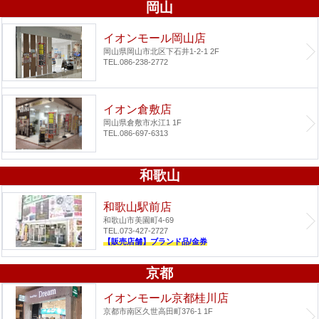
岡山
イオンモール岡山店
岡山県岡山市北区下石井1-2-1 2F
TEL.086-238-2772
イオン倉敷店
岡山県倉敷市水江1 1F
TEL.086-697-6313
和歌山
和歌山駅前店
和歌山市美園町4-69
TEL.073-427-2727
【販売店舗】ブランド品/金券
京都
イオンモール京都桂川店
京都市南区久世高田町376-1 1F