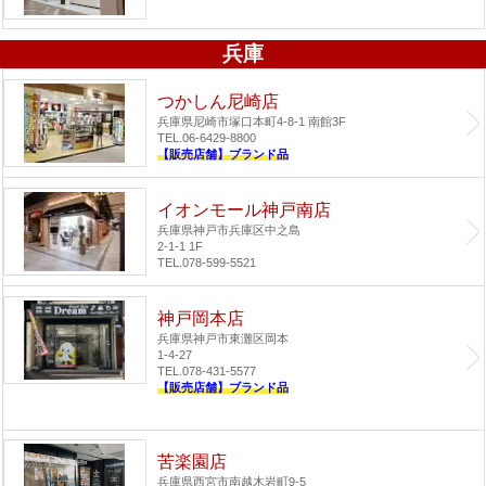
兵庫
つかしん尼崎店
兵庫県尼崎市塚口本町4-8-1 南館3F
TEL.06-6429-8800
【販売店舗】ブランド品
イオンモール神戸南店
兵庫県神戸市兵庫区中之島
2-1-1 1F
TEL.078-599-5521
神戸岡本店
兵庫県神戸市東灘区岡本
1-4-27
TEL.078-431-5577
【販売店舗】ブランド品
苦楽園店
兵庫県西宮市南越木岩町9-5