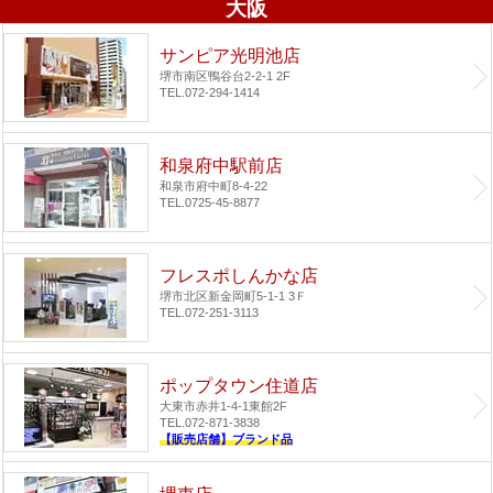
大阪
サンピア光明池店
堺市南区鴨谷台2-2-1 2F
TEL.072-294-1414
和泉府中駅前店
和泉市府中町8-4-22
TEL.0725-45-8877
フレスポしんかな店
堺市北区新金岡町5-1-1 3Ｆ
TEL.072-251-3113
ポップタウン住道店
大東市赤井1-4-1
東館2F
TEL.072-871-3838
【販売店舗】ブランド品