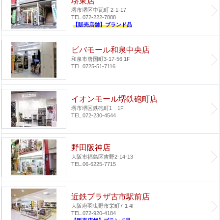
堺東店
堺市堺区中瓦町 2-1-17
TEL.072-222-7888
【販売店舗】ブランド品
ビバモール和泉中央店
和泉市唐国町3-17-56 1F
TEL.0725-51-7116
イオンモール堺鉄砲町店
堺市堺区鉄砲町1 1F
TEL.072-230-4544
野田阪神店
大阪市福島区吉野2-14-13
TEL.06-6225-7715
近鉄プラザ古市駅前店
大阪府羽曳野市栄町7-1 4F
TEL.072-920-4184