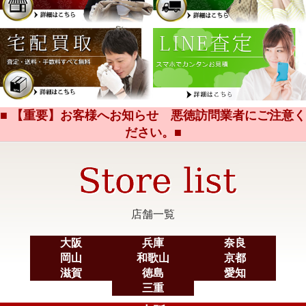
■ 【重要】お客様へお知らせ 悪徳訪問業者にご注意く
ださい。■
店舗一覧
大阪
兵庫
奈良
岡山
和歌山
京都
滋賀
徳島
愛知
三重