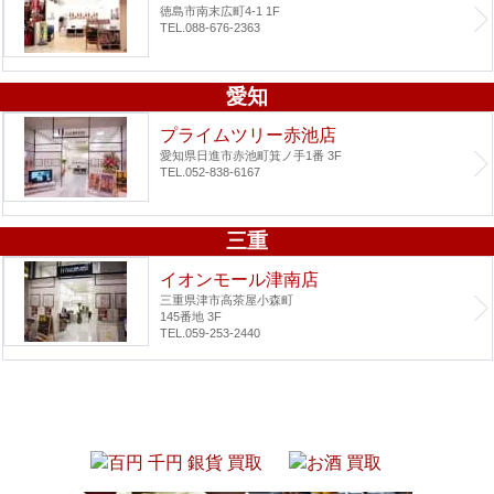
徳島市南末広町4-1 1F
TEL.088-676-2363
愛知
プライムツリー赤池店
愛知県日進市赤池町箕ノ手1番 3F
TEL.052-838-6167
三重
イオンモール津南店
三重県津市高茶屋小森町
145番地 3F
TEL.059-253-2440