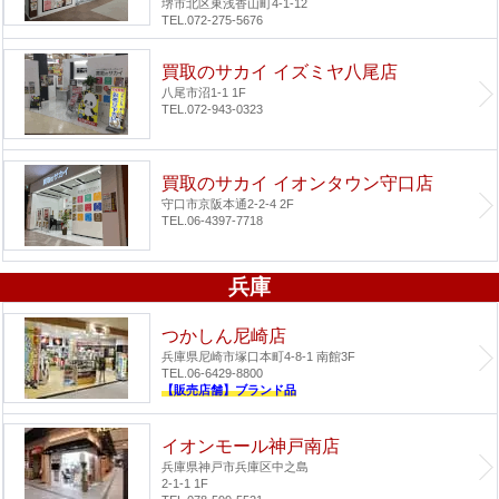
堺市北区東浅香山町4-1-12
TEL.072-275-5676
買取のサカイ イズミヤ八尾店
八尾市沼1-1 1F
TEL.072-943-0323
買取のサカイ イオンタウン守口店
守口市京阪本通2-2-4 2F
TEL.06-4397-7718
兵庫
つかしん尼崎店
兵庫県尼崎市塚口本町4-8-1 南館3F
TEL.06-6429-8800
【販売店舗】ブランド品
イオンモール神戸南店
兵庫県神戸市兵庫区中之島
2-1-1 1F