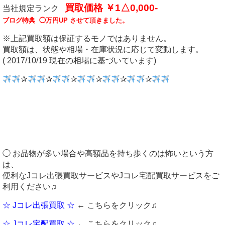
買取価格 ￥1△0,000-
当社規定ランク
ブログ特典 ◯万円UP させて頂きました。
※上記買取額は保証するモノではありません。
買取額は、状態や相場・在庫状況に応じて変動します。
( 2017/10/19 現在の相場に基づいています)
✰
✰
✰
✰
✰
✰
◯ お品物が多い場合や高額品を持ち歩くのは怖いという方
は、
便利なJコレ出張買取サービスやJコレ宅配買取サービスをご
利用ください♫
☆ Jコレ出張買取 ☆
← こちらをクリック♫
☆ Jコレ宅配買取 ☆
← こちらをクリック♫