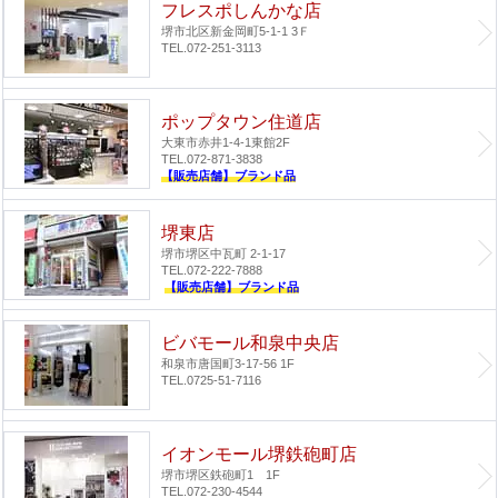
フレスポしんかな店
堺市北区新金岡町5-1-1 3Ｆ
TEL.072-251-3113
ポップタウン住道店
大東市赤井1-4-1
東館2F
TEL.072-871-3838
【販売店舗】ブランド品
堺東店
堺市堺区中瓦町 2-1-17
TEL.072-222-7888
【販売店舗】ブランド品
ビバモール和泉中央店
和泉市唐国町3-17-56 1F
TEL.0725-51-7116
イオンモール堺鉄砲町店
堺市堺区鉄砲町1 1F
TEL.072-230-4544