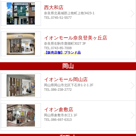
西大和店
奈良県北葛城郡上牧町上牧3423-1
TEL.0745-51-5577
イオンモール奈良登美ヶ丘店
奈良県生駒市鹿畑町3027 3F
TEL.0743-85-7008
【販売店舗】ブランド品
岡山
イオンモール岡山店
岡山県岡山市北区下石井1-2-1 2F
TEL.086-238-2772
イオン倉敷店
岡山県倉敷市水江1 1F
TEL.086-697-6313