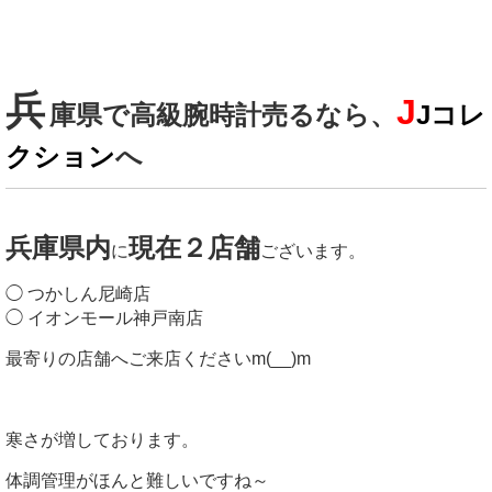
兵
J
庫県で高級腕時計売るなら、
Jコレ
クション
へ
兵庫県内
現在２店舗
に
ございます。
◯ つかしん尼崎店
◯ イオンモール神戸南店
最寄りの店舗へご来店くださいm(__)m
寒さが増しております。
体調管理がほんと難しいですね～