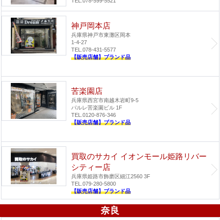
TEL.078-599-5521
神戸岡本店
兵庫県神戸市東灘区岡本
1-4-27
TEL.078-431-5577
【販売店舗】ブランド品
苦楽園店
兵庫県西宮市南越木岩町9-5
パルレ苦楽園ビル 1F
TEL.0120-876-346
【販売店舗】ブランド品
買取のサカイ イオンモール姫路リバー
シティー店
兵庫県姫路市飾磨区細江2560 3F
TEL.079-280-5800
【販売店舗】ブランド品
奈良