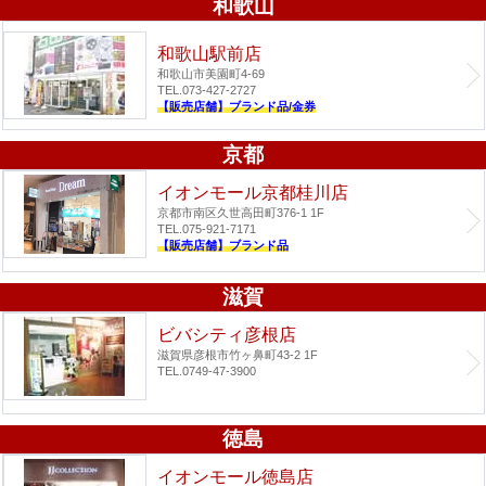
和歌山
和歌山駅前店
和歌山市美園町4-69
TEL.073-427-2727
【販売店舗】ブランド品/金券
京都
イオンモール京都桂川店
京都市南区久世高田町376-1 1F
TEL.075-921-7171
【販売店舗】ブランド品
滋賀
ビバシティ彦根店
滋賀県彦根市竹ヶ鼻町43-2 1F
TEL.0749-47-3900
徳島
イオンモール徳島店