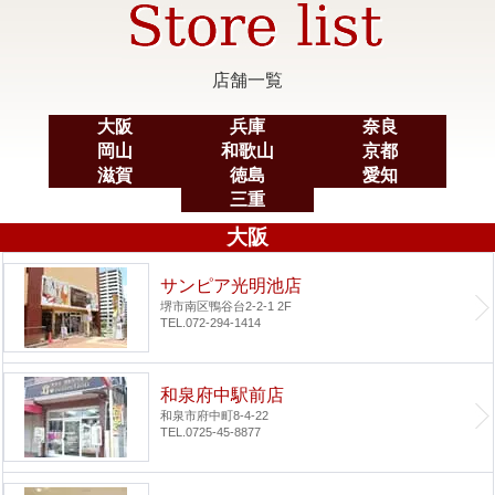
店舗一覧
大阪
兵庫
奈良
岡山
和歌山
京都
滋賀
徳島
愛知
三重
大阪
サンピア光明池店
堺市南区鴨谷台2-2-1 2F
TEL.072-294-1414
和泉府中駅前店
和泉市府中町8-4-22
TEL.0725-45-8877