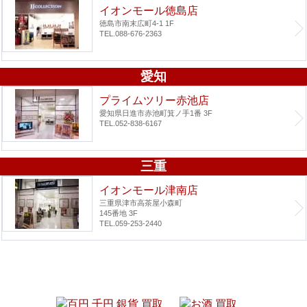
イオンモール徳島店
徳島市南末広町4-1 1F
TEL.088-676-2363
愛知
プライムツリー赤池店
愛知県日進市赤池町箕ノ手1番 3F
TEL.052-838-6167
三重
イオンモール津南店
三重県津市高茶屋小森町
145番地 3F
TEL.059-253-2440