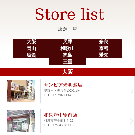
店舗一覧
大阪
兵庫
奈良
岡山
和歌山
京都
滋賀
徳島
愛知
三重
大阪
サンピア光明池店
堺市南区鴨谷台2-2-1 2F
TEL.072-294-1414
和泉府中駅前店
和泉市府中町8-4-22
TEL.0725-45-8877