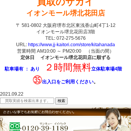
買取のサカイ
イオンモール堺北花田店
〒 581-0802 大阪府堺市北区東浅香山町4丁1-12
イオンモール堺北花田店3階
TEL: 072-275-5676
URL:
https://www.jj-kaitori.com/store/kitahanada
営業時間 AM10:00 ～ PM20:00 （当面の間）
定休日 イオンモール堺北花田店に順ずる
２時間無料
駐車場有 ： あり
立体駐車場4階
㉟
出入口をご利用ください
。
2021.09.22