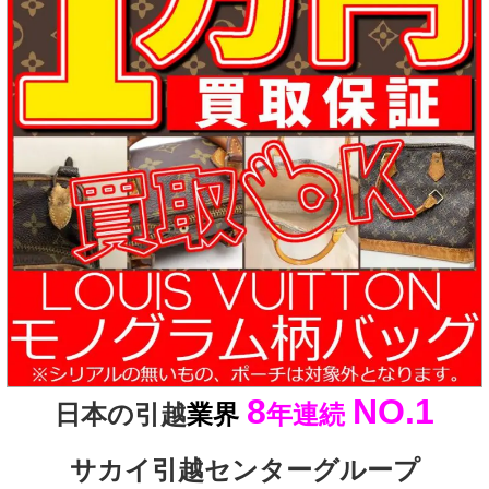
8
NO.1
日本の引越
業界
年連続
サカイ引越センターグループ