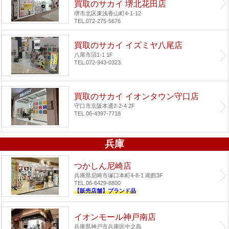
買取のサカイ 堺北花田店
堺市北区東浅香山町4-1-12
TEL.072-275-5676
買取のサカイ イズミヤ八尾店
八尾市沼1-1 1F
TEL.072-943-0323
買取のサカイ イオンタウン守口店
守口市京阪本通2-2-4 2F
TEL.06-4397-7718
兵庫
つかしん尼崎店
兵庫県尼崎市塚口本町4-8-1 南館3F
TEL.06-6429-8800
【販売店舗】ブランド品
イオンモール神戸南店
兵庫県神戸市兵庫区中之島