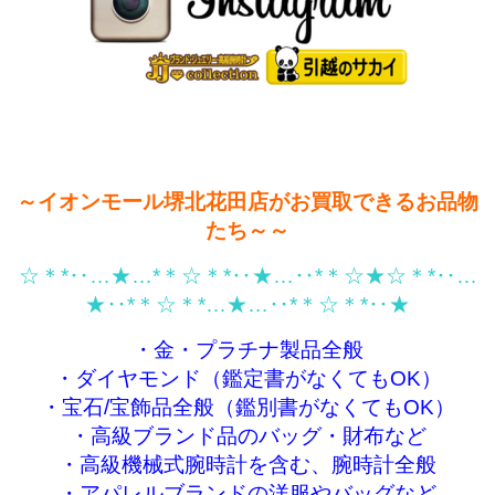
～イオンモール堺北花田店がお買取できるお品物
たち～～
☆＊*‥…★…*＊☆＊*‥★…‥*＊☆★☆＊*‥…
★‥*＊☆＊*…★…‥*＊☆＊*‥★
・金・プラチナ製品全般
・ダイヤモンド（鑑定書がなくてもOK）
・宝石/宝飾品全般（鑑別書がなくてもOK）
・高級ブランド品のバッグ・財布など
・高級機械式腕時計を含む、腕時計全般
・アパレルブランドの洋服やバッグなど