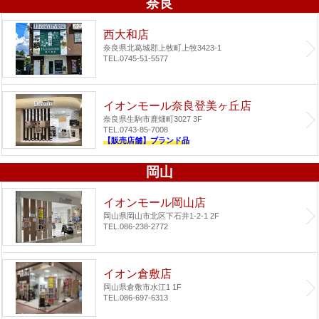
奈良
西大和店
奈良県北葛城郡上牧町上牧3423-1
TEL.0745-51-5577
イオンモール奈良登美ヶ丘店
奈良県生駒市鹿畑町3027 3F
TEL.0743-85-7008
【販売店舗】ブランド品
岡山
イオンモール岡山店
岡山県岡山市北区下石井1-2-1 2F
TEL.086-238-2772
イオン倉敷店
岡山県倉敷市水江1 1F
TEL.086-697-6313