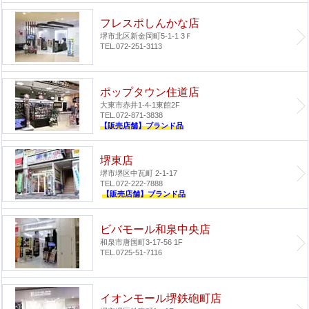
フレスポしんかな店
堺市北区新金岡町5-1-1 3Ｆ
TEL.072-251-3113
ポップタウン住道店
大東市赤井1-4-1
東館2F
TEL.072-871-3838
【販売店舗】ブランド品
堺東店
堺市堺区中瓦町 2-1-17
TEL.072-222-7888
【販売店舗】ブランド品
ビバモール和泉中央店
和泉市唐国町3-17-56 1F
TEL.0725-51-7116
イオンモール堺鉄砲町店