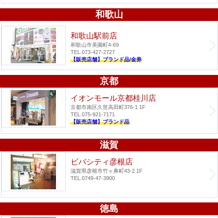
和歌山
和歌山駅前店
和歌山市美園町4-69
TEL.073-427-2727
【販売店舗】ブランド品/金券
京都
イオンモール京都桂川店
京都市南区久世高田町376-1 1F
TEL.075-921-7171
【販売店舗】ブランド品
滋賀
ビバシティ彦根店
滋賀県彦根市竹ヶ鼻町43-2 1F
TEL.0749-47-3900
徳島