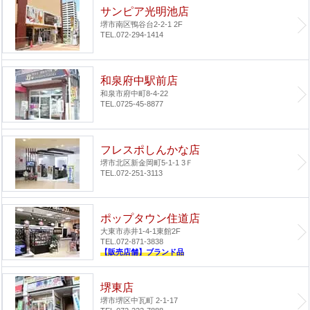
サンピア光明池店
堺市南区鴨谷台2-2-1 2F
TEL.072-294-1414
和泉府中駅前店
和泉市府中町8-4-22
TEL.0725-45-8877
フレスポしんかな店
堺市北区新金岡町5-1-1 3Ｆ
TEL.072-251-3113
ポップタウン住道店
大東市赤井1-4-1
東館2F
TEL.072-871-3838
【販売店舗】ブランド品
堺東店
堺市堺区中瓦町 2-1-17