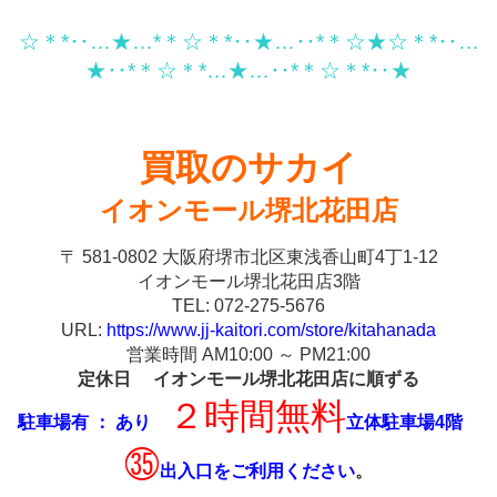
☆＊*‥…★…*＊☆＊*‥★…‥*＊☆★☆＊*‥…
★‥*＊☆＊*…★…‥*＊☆＊*‥★
買取のサカイ
イオンモール堺北花田店
〒 581-0802 大阪府堺市北区東浅香山町4丁1-12
イオンモール堺北花田店3階
TEL: 072-275-5676
URL:
https://www.jj-kaitori.com/store/kitahanada
営業時間 AM10:00 ～ PM21:00
定休日 イオンモール堺北花田店に順ずる
２時間無料
駐車場有 ： あり
立体駐車場4階
㉟
出入口をご利用ください
。