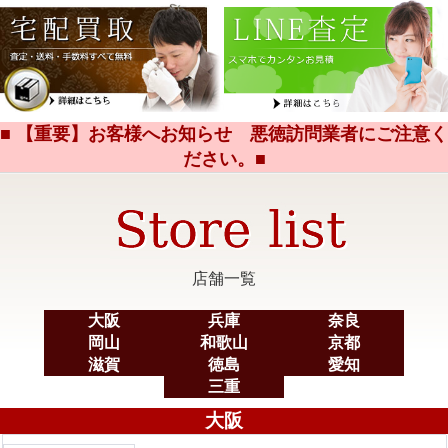
■ 【重要】お客様へお知らせ 悪徳訪問業者にご注意く
ださい。■
店舗一覧
大阪
兵庫
奈良
岡山
和歌山
京都
滋賀
徳島
愛知
三重
大阪