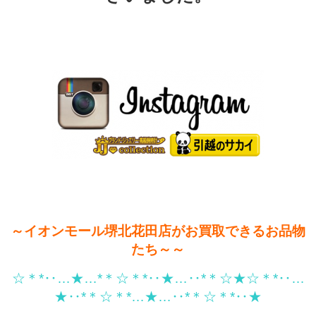
～イオンモール堺北花田店がお買取できるお品物
たち～～
☆＊*‥…★…*＊☆＊*‥★…‥*＊☆★☆＊*‥…
★‥*＊☆＊*…★…‥*＊☆＊*‥★