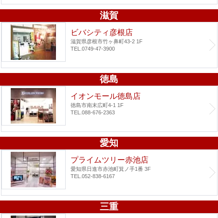
滋賀
ビバシティ彦根店
滋賀県彦根市竹ヶ鼻町43-2 1F
TEL.0749-47-3900
徳島
イオンモール徳島店
徳島市南末広町4-1 1F
TEL.088-676-2363
愛知
プライムツリー赤池店
愛知県日進市赤池町箕ノ手1番 3F
TEL.052-838-6167
三重