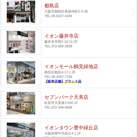
都島店
大阪市都島区善源寺町2-3-30
TEL.06-6167-4184
イオン藤井寺店
藤井寺市岡2-10-11 2F
TEL.072-959-2838
イオンモール鶴見緑地店
鶴見区鶴見4-17-1 2F
TEL.06-4397-7739
【販売店舗】ブランド品
セブンパーク天美店
松原市天美東3-500 1F
TEL.072-349-6658
イオンタウン豊中緑丘店
大阪府豊中市緑丘4-1 1F