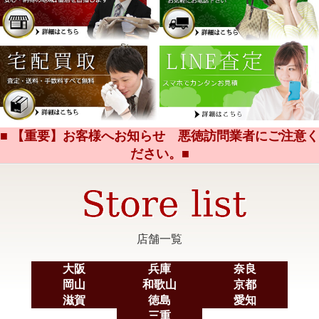
■ 【重要】お客様へお知らせ 悪徳訪問業者にご注意く
ださい。■
店舗一覧
大阪
兵庫
奈良
岡山
和歌山
京都
滋賀
徳島
愛知
三重