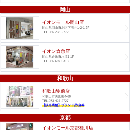
岡山
イオンモール岡山店
岡山県岡山市北区下石井1-2-1 2F
TEL.086-238-2772
イオン倉敷店
岡山県倉敷市水江1 1F
TEL.086-697-6313
和歌山
和歌山駅前店
和歌山市美園町4-69
TEL.073-427-2727
【販売店舗】ブランド品/金券
京都
イオンモール京都桂川店