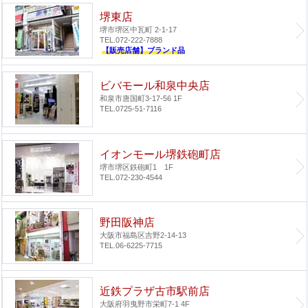
堺東店
堺市堺区中瓦町 2-1-17
TEL.072-222-7888
【販売店舗】ブランド品
ビバモール和泉中央店
和泉市唐国町3-17-56 1F
TEL.0725-51-7116
イオンモール堺鉄砲町店
堺市堺区鉄砲町1 1F
TEL.072-230-4544
野田阪神店
大阪市福島区吉野2-14-13
TEL.06-6225-7715
近鉄プラザ古市駅前店
大阪府羽曳野市栄町7-1 4F