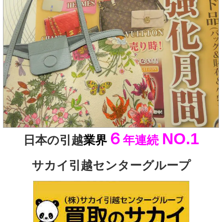
６
NO.1
日本の引越
業界
年連続
サカイ引越センターグループ