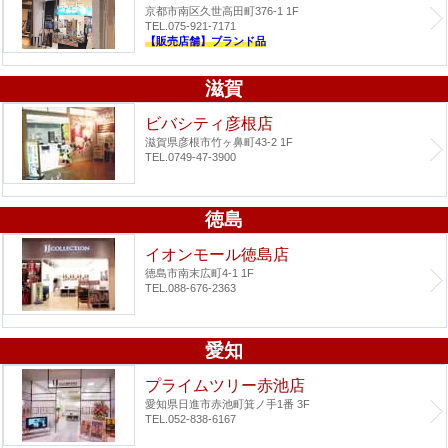
京都市南区久世高田町376-1 1F
TEL.075-921-7171
【販売店舗】ブランド品
滋賀
ビバシティ彦根店
滋賀県彦根市竹ヶ鼻町43-2 1F
TEL.0749-47-3900
徳島
イオンモール徳島店
徳島市南末広町4-1 1F
TEL.088-676-2363
愛知
プライムツリー赤池店
愛知県日進市赤池町箕ノ手1番 3F
TEL.052-838-6167