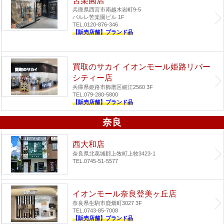
苦楽園店
兵庫県西宮市南越木岩町9-5
パルレ苦楽園ビル 1F
TEL.0120-876-346
【販売店舗】ブランド品
買取のサカイ イオンモール姫路リバー
シティー店
兵庫県姫路市飾磨区細江2560 3F
TEL.079-280-5800
【販売店舗】ブランド品
奈良
西大和店
奈良県北葛城郡上牧町上牧3423-1
TEL.0745-51-5577
イオンモール奈良登美ヶ丘店
奈良県生駒市鹿畑町3027 3F
TEL.0743-85-7008
【販売店舗】ブランド品