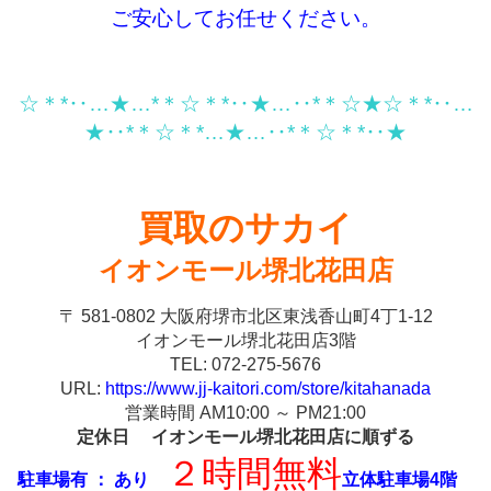
ご安心してお任せください。
☆＊*‥…★…*＊☆＊*‥★…‥*＊☆★☆＊*‥…
★‥*＊☆＊*…★…‥*＊☆＊*‥★
買取のサカイ
イオンモール堺北花田店
〒 581-0802 大阪府堺市北区東浅香山町4丁1-12
イオンモール堺北花田店3階
TEL: 072-275-5676
URL:
https://www.jj-kaitori.com/store/kitahanada
営業時間 AM10:00 ～ PM21:00
定休日 イオンモール堺北花田店に順ずる
２時間無料
駐車場有 ： あり
立体駐車場4階