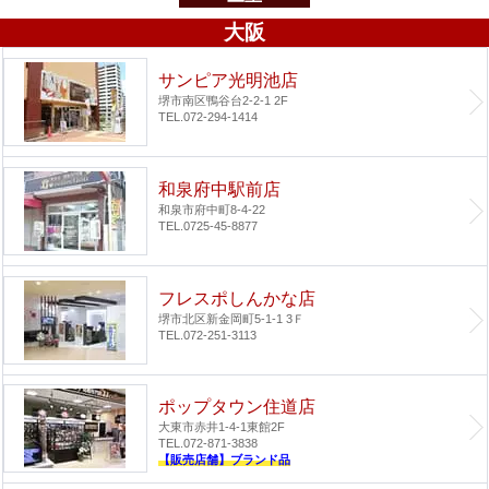
大阪
サンピア光明池店
堺市南区鴨谷台2-2-1 2F
TEL.072-294-1414
和泉府中駅前店
和泉市府中町8-4-22
TEL.0725-45-8877
フレスポしんかな店
堺市北区新金岡町5-1-1 3Ｆ
TEL.072-251-3113
ポップタウン住道店
大東市赤井1-4-1
東館2F
TEL.072-871-3838
【販売店舗】ブランド品