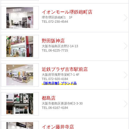
イオンモール堺鉄砲町店
堺市堺区鉄砲町1 1F
TEL.072-230-4544
野田阪神店
大阪市福島区吉野2-14-13
TEL.06-6225-7715
近鉄プラザ古市駅前店
大阪府羽曳野市栄町7-1 4F
TEL.072-920-4184
【販売店舗】ブランド品
都島店
大阪市都島区善源寺町2-3-30
TEL.06-6167-4184
イオン藤井寺店