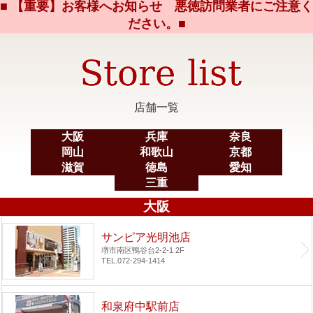
■ 【重要】お客様へお知らせ 悪徳訪問業者にご注意く
ださい。■
店舗一覧
大阪
兵庫
奈良
岡山
和歌山
京都
滋賀
徳島
愛知
三重
大阪
サンピア光明池店
堺市南区鴨谷台2-2-1 2F
TEL.072-294-1414
和泉府中駅前店