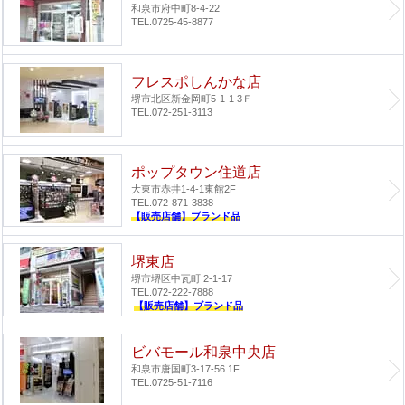
和泉市府中町8-4-22
TEL.0725-45-8877
フレスポしんかな店
堺市北区新金岡町5-1-1 3Ｆ
TEL.072-251-3113
ポップタウン住道店
大東市赤井1-4-1
東館2F
TEL.072-871-3838
【販売店舗】ブランド品
堺東店
堺市堺区中瓦町 2-1-17
TEL.072-222-7888
【販売店舗】ブランド品
ビバモール和泉中央店
和泉市唐国町3-17-56 1F
TEL.0725-51-7116