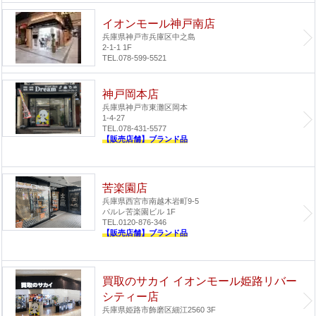
イオンモール神戸南店
兵庫県神戸市兵庫区中之島
2-1-1 1F
TEL.078-599-5521
神戸岡本店
兵庫県神戸市東灘区岡本
1-4-27
TEL.078-431-5577
【販売店舗】ブランド品
苦楽園店
兵庫県西宮市南越木岩町9-5
パルレ苦楽園ビル 1F
TEL.0120-876-346
【販売店舗】ブランド品
買取のサカイ イオンモール姫路リバー
シティー店
兵庫県姫路市飾磨区細江2560 3F