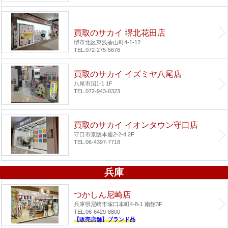
買取のサカイ 堺北花田店
堺市北区東浅香山町4-1-12
TEL.072-275-5676
買取のサカイ イズミヤ八尾店
八尾市沼1-1 1F
TEL.072-943-0323
買取のサカイ イオンタウン守口店
守口市京阪本通2-2-4 2F
TEL.06-4397-7718
兵庫
つかしん尼崎店
兵庫県尼崎市塚口本町4-8-1 南館3F
TEL.06-6429-8800
【販売店舗】ブランド品