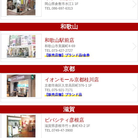
岡山県倉敷市水江1 1F
TEL.086-697-6313
和歌山
和歌山駅前店
和歌山市美園町4-69
TEL.073-427-2727
【販売店舗】ブランド品/金券
京都
イオンモール京都桂川店
京都市南区久世高田町376-1 1F
TEL.075-921-7171
【販売店舗】ブランド品
滋賀
ビバシティ彦根店
滋賀県彦根市竹ヶ鼻町43-2 1F
TEL.0749-47-3900