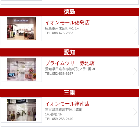
徳島
イオンモール徳島店
徳島市南末広町4-1 1F
TEL.088-676-2363
愛知
プライムツリー赤池店
愛知県日進市赤池町箕ノ手1番 3F
TEL.052-838-6167
三重
イオンモール津南店
三重県津市高茶屋小森町
145番地 3F
TEL.059-253-2440