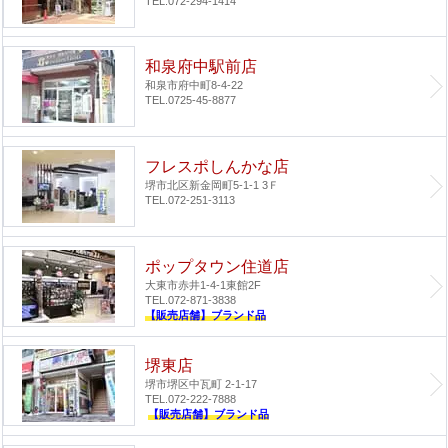
TEL.072-294-1414
和泉府中駅前店
和泉市府中町8-4-22
TEL.0725-45-8877
フレスポしんかな店
堺市北区新金岡町5-1-1 3Ｆ
TEL.072-251-3113
ポップタウン住道店
大東市赤井1-4-1
東館2F
TEL.072-871-3838
【販売店舗】ブランド品
堺東店
堺市堺区中瓦町 2-1-17
TEL.072-222-7888
【販売店舗】ブランド品