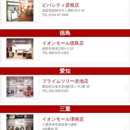
ビバシティ彦根店
滋賀県彦根市竹ヶ鼻町43-2 1F
TEL.0749-47-3900
徳島
イオンモール徳島店
徳島市南末広町4-1 1F
TEL.088-676-2363
愛知
プライムツリー赤池店
愛知県日進市赤池町箕ノ手1番 3F
TEL.052-838-6167
三重
イオンモール津南店
三重県津市高茶屋小森町
145番地 3F