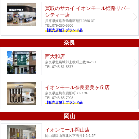
買取のサカイ イオンモール姫路リバー
シティー店
兵庫県姫路市飾磨区細江2560 3F
TEL.079-280-5800
【販売店舗】ブランド品
奈良
西大和店
奈良県北葛城郡上牧町上牧3423-1
TEL.0745-51-5577
イオンモール奈良登美ヶ丘店
奈良県生駒市鹿畑町3027 3F
TEL.0743-85-7008
【販売店舗】ブランド品
岡山
イオンモール岡山店
岡山県岡山市北区下石井1-2-1 2F