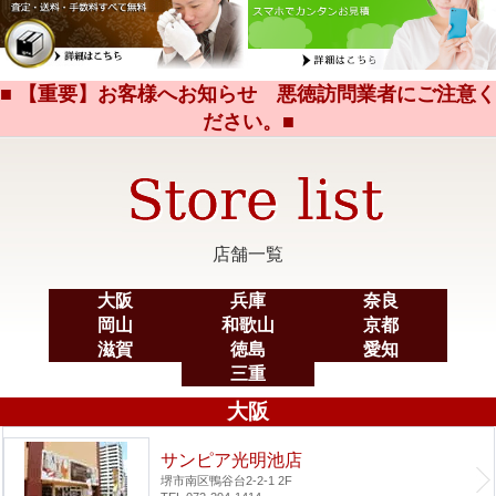
■ 【重要】お客様へお知らせ 悪徳訪問業者にご注意く
ださい。■
店舗一覧
大阪
兵庫
奈良
岡山
和歌山
京都
滋賀
徳島
愛知
三重
大阪
サンピア光明池店
堺市南区鴨谷台2-2-1 2F