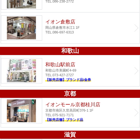
TEL.086-238-2772
イオン倉敷店
岡山県倉敷市水江1 1F
TEL.086-697-6313
和歌山
和歌山駅前店
和歌山市美園町4-69
TEL.073-427-2727
【販売店舗】ブランド品/金券
京都
イオンモール京都桂川店
京都市南区久世高田町376-1 1F
TEL.075-921-7171
【販売店舗】ブランド品
滋賀