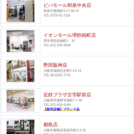
ビバモール和泉中央店
和泉市唐国町3-17-56 1F
TEL.0725-51-7116
イオンモール堺鉄砲町店
堺市堺区鉄砲町1 1F
TEL.072-230-4544
野田阪神店
大阪市福島区吉野2-14-13
TEL.06-6225-7715
近鉄プラザ古市駅前店
大阪府羽曳野市栄町7-1 4F
TEL.072-920-4184
【販売店舗】ブランド品
都島店
大阪市都島区善源寺町2-3-30