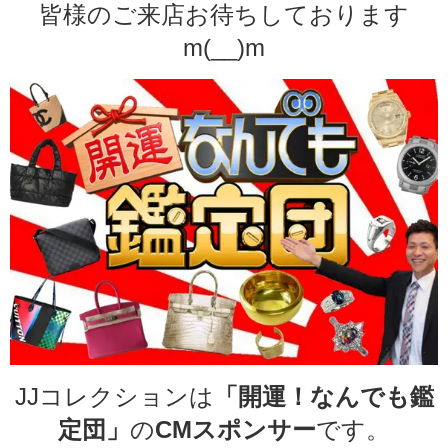
皆様のご来店お待ちしております
m(__)m
JJコレクションは
「開運！なんでも鑑
定団」
の
CMスポンサー
です。