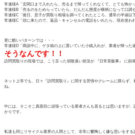
常連様A「玄関口まで入れたら、売るまで帰ってくれなくて、とても怖か
常連様B「売るのをためらっていたら、だんだん態度が横柄になって口調
常連様C「後日、息子が買取り相場を調べてくれたところ、通常の半値以
常連様C「頭に来たので、返品・キャンセルの電話をいれたら、現在使わ
更に酷いパターンでは・・・
常連様D「商談中に、ゲタ箱の上に置いていた小銭入れが、業者が帰った
そうなんです！！
訪問買取りの現場では、こう言った胡散臭い状況が 『日常茶飯事』 に頻
ネット上等でも、日々『訪問買取り』に関する苦情やクレームに限らず、
ね。
中には、そこそこ真面目に頑張っている業者さんも居るとは思いますが、
かりです。
私達も同じリサイクル業界の人間として、非常に鬱陶しく嫌な思いをする