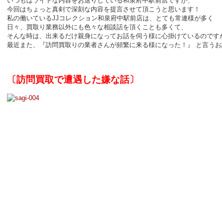
いつもはライトな内容をお送りしている和泉府中駅前店ですが、
今回はちょっと真剣で深刻な内容を提言させて頂こうと思います！
私の働いているJJコレクション和泉府中駅前店は、とても常連様が多く
日々、買取り業務以外にも色々な相談話を頂くことも多くて、
そんな時は、出来るだけ親身になってお話を伺う様に心掛けているのです
最近また、『訪問買取りの業者さんが頻繁に来る様になった！』 と言う
〔訪問買取で遭遇した嫌な話〕