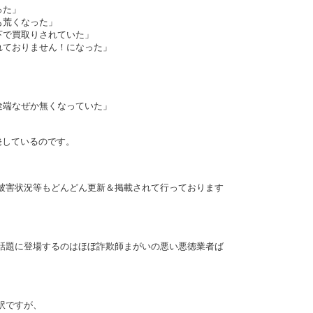
った」
も荒くなった」
下で買取りされていた」
れておりません！になった」
途端なぜか無くなっていた」
発しているのです。
被害状況等もどんどん更新＆掲載されて行っております
話題に登場するのはほぼ詐欺師まがいの悪い悪徳業者ば
訳ですが、