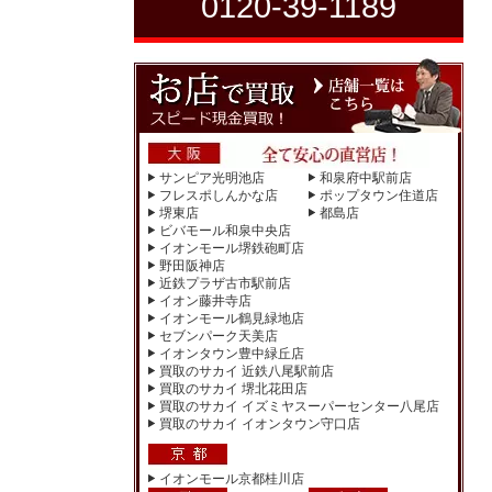
0120-39-1189
サンピア光明池店
和泉府中駅前店
フレスポしんかな店
ポップタウン住道店
堺東店
都島店
ビバモール和泉中央店
イオンモール堺鉄砲町店
野田阪神店
近鉄プラザ古市駅前店
イオン藤井寺店
イオンモール鶴見緑地店
セブンパーク天美店
イオンタウン豊中緑丘店
買取のサカイ 近鉄八尾駅前店
買取のサカイ 堺北花田店
買取のサカイ イズミヤスーパーセンター八尾店
買取のサカイ イオンタウン守口店
イオンモール京都桂川店