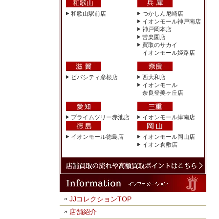
和歌山駅前店
つかしん尼崎店
イオンモール神戸南店
神戸岡本店
苦楽園店
買取のサカイ
イオンモール姫路店
ビバシティ彦根店
西大和店
イオンモール
奈良登美ヶ丘店
プライムツリー赤池店
イオンモール津南店
イオンモール徳島店
イオンモール岡山店
イオン倉敷店
JJコレクションTOP
店舗紹介