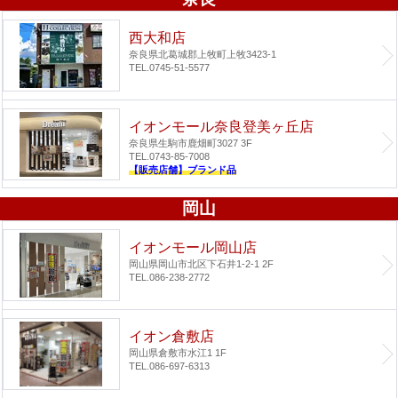
西大和店
奈良県北葛城郡上牧町上牧3423-1
TEL.0745-51-5577
イオンモール奈良登美ヶ丘店
奈良県生駒市鹿畑町3027 3F
TEL.0743-85-7008
【販売店舗】ブランド品
岡山
イオンモール岡山店
岡山県岡山市北区下石井1-2-1 2F
TEL.086-238-2772
イオン倉敷店
岡山県倉敷市水江1 1F
TEL.086-697-6313