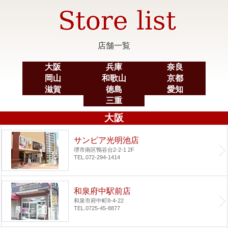
店舗一覧
大阪
兵庫
奈良
岡山
和歌山
京都
滋賀
徳島
愛知
三重
大阪
サンピア光明池店
堺市南区鴨谷台2-2-1 2F
TEL.072-294-1414
和泉府中駅前店
和泉市府中町8-4-22
TEL.0725-45-8877