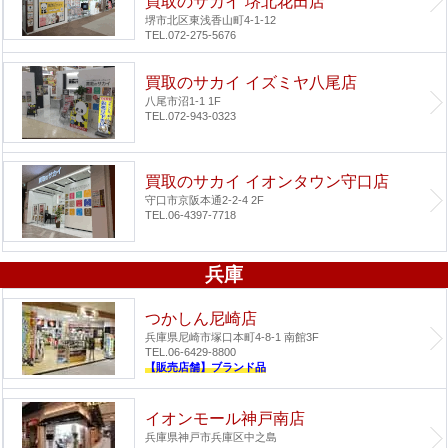
買取のサカイ 堺北花田店
堺市北区東浅香山町4-1-12
TEL.072-275-5676
買取のサカイ イズミヤ八尾店
八尾市沼1-1 1F
TEL.072-943-0323
買取のサカイ イオンタウン守口店
守口市京阪本通2-2-4 2F
TEL.06-4397-7718
兵庫
つかしん尼崎店
兵庫県尼崎市塚口本町4-8-1 南館3F
TEL.06-6429-8800
【販売店舗】ブランド品
イオンモール神戸南店
兵庫県神戸市兵庫区中之島