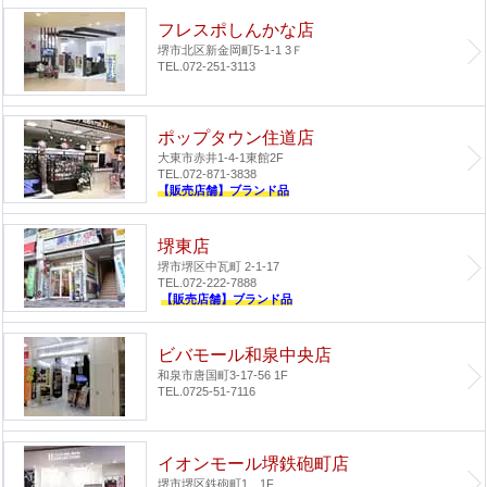
フレスポしんかな店
堺市北区新金岡町5-1-1 3Ｆ
TEL.072-251-3113
ポップタウン住道店
大東市赤井1-4-1
東館2F
TEL.072-871-3838
【販売店舗】ブランド品
堺東店
堺市堺区中瓦町 2-1-17
TEL.072-222-7888
【販売店舗】ブランド品
ビバモール和泉中央店
和泉市唐国町3-17-56 1F
TEL.0725-51-7116
イオンモール堺鉄砲町店
堺市堺区鉄砲町1 1F