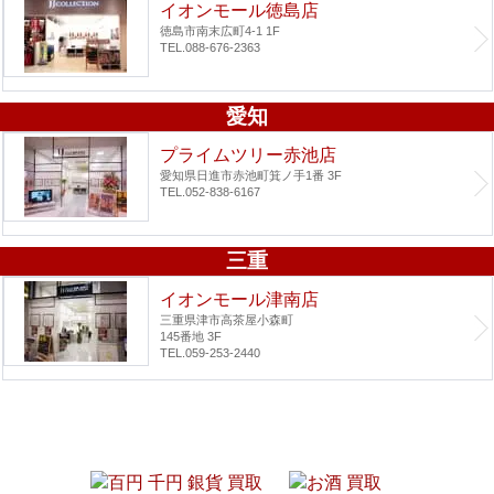
イオンモール徳島店
徳島市南末広町4-1 1F
TEL.088-676-2363
愛知
プライムツリー赤池店
愛知県日進市赤池町箕ノ手1番 3F
TEL.052-838-6167
三重
イオンモール津南店
三重県津市高茶屋小森町
145番地 3F
TEL.059-253-2440