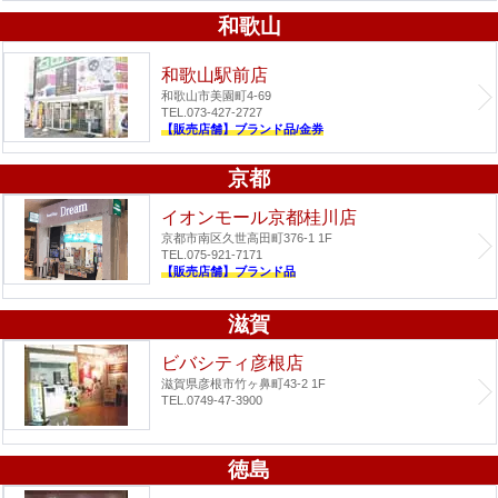
和歌山
和歌山駅前店
和歌山市美園町4-69
TEL.073-427-2727
【販売店舗】ブランド品/金券
京都
イオンモール京都桂川店
京都市南区久世高田町376-1 1F
TEL.075-921-7171
【販売店舗】ブランド品
滋賀
ビバシティ彦根店
滋賀県彦根市竹ヶ鼻町43-2 1F
TEL.0749-47-3900
徳島