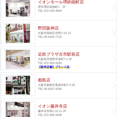
イオンモール堺鉄砲町店
堺市堺区鉄砲町1 1F
TEL.072-230-4544
野田阪神店
大阪市福島区吉野2-14-13
TEL.06-6225-7715
近鉄プラザ古市駅前店
大阪府羽曳野市栄町7-1 4F
TEL.072-920-4184
【販売店舗】ブランド品
都島店
大阪市都島区善源寺町2-3-30
TEL.06-6167-4184
イオン藤井寺店
藤井寺市岡2-10-11 2F
TEL.072-959-2838