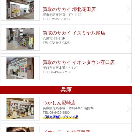
買取のサカイ 堺北花田店
堺市北区東浅香山町4-1-12
TEL.072-275-5676
買取のサカイ イズミヤ八尾店
八尾市沼1-1 1F
TEL.072-943-0323
買取のサカイ イオンタウン守口店
守口市京阪本通2-2-4 2F
TEL.06-4397-7718
兵庫
つかしん尼崎店
兵庫県尼崎市塚口本町4-8-1 南館3F
TEL.06-6429-8800
【販売店舗】ブランド品