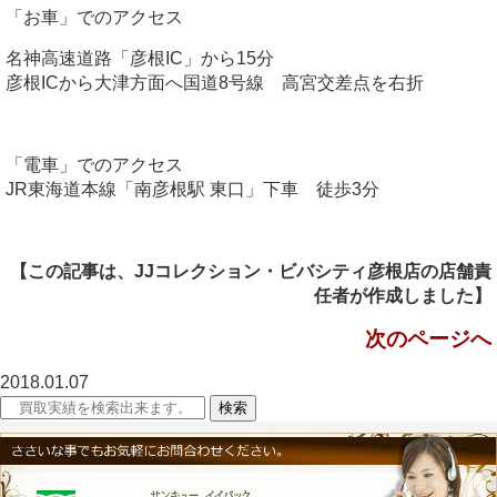
「お車」でのアクセス
名神高速道路
「彦根IC」
から15分
彦根ICから大津方面へ国道8号線 高宮交差点を右折
「電車」でのアクセス
JR東海道本線「南彦根駅 東口」下車 徒歩3分
【この記事は、
JJコレクション・
ビバシティ彦根店の
店舗責
任者が
作成しました】
次のページへ
2018.01.07