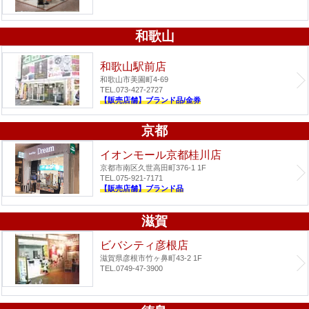
和歌山
和歌山駅前店
和歌山市美園町4-69
TEL.073-427-2727
【販売店舗】ブランド品/金券
京都
イオンモール京都桂川店
京都市南区久世高田町376-1 1F
TEL.075-921-7171
【販売店舗】ブランド品
滋賀
ビバシティ彦根店
滋賀県彦根市竹ヶ鼻町43-2 1F
TEL.0749-47-3900