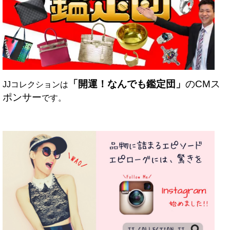
「開運！なんでも鑑定団」
の
CMス
JJコレクションは
ポンサー
です。