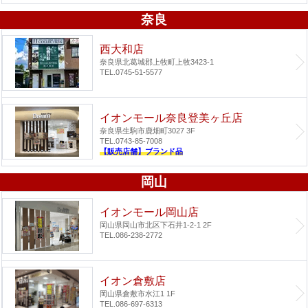
奈良
西大和店
奈良県北葛城郡上牧町上牧3423-1
TEL.0745-51-5577
イオンモール奈良登美ヶ丘店
奈良県生駒市鹿畑町3027 3F
TEL.0743-85-7008
【販売店舗】ブランド品
岡山
イオンモール岡山店
岡山県岡山市北区下石井1-2-1 2F
TEL.086-238-2772
イオン倉敷店
岡山県倉敷市水江1 1F
TEL.086-697-6313