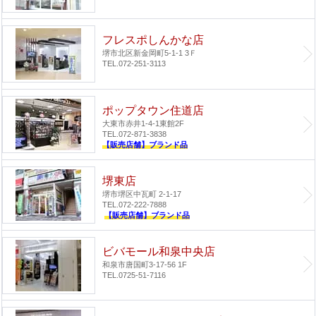
フレスポしんかな店
堺市北区新金岡町5-1-1 3Ｆ
TEL.072-251-3113
ポップタウン住道店
大東市赤井1-4-1
東館2F
TEL.072-871-3838
【販売店舗】ブランド品
堺東店
堺市堺区中瓦町 2-1-17
TEL.072-222-7888
【販売店舗】ブランド品
ビバモール和泉中央店
和泉市唐国町3-17-56 1F
TEL.0725-51-7116