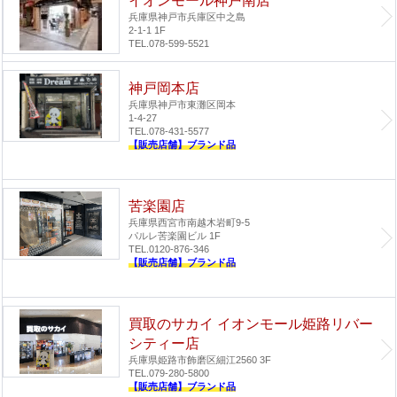
イオンモール神戸南店
兵庫県神戸市兵庫区中之島
2-1-1 1F
TEL.078-599-5521
神戸岡本店
兵庫県神戸市東灘区岡本
1-4-27
TEL.078-431-5577
【販売店舗】ブランド品
苦楽園店
兵庫県西宮市南越木岩町9-5
パルレ苦楽園ビル 1F
TEL.0120-876-346
【販売店舗】ブランド品
買取のサカイ イオンモール姫路リバー
シティー店
兵庫県姫路市飾磨区細江2560 3F
TEL.079-280-5800
【販売店舗】ブランド品