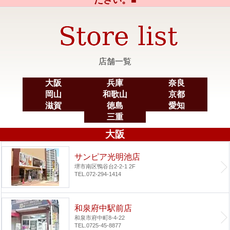
ださい。■
店舗一覧
大阪
兵庫
奈良
岡山
和歌山
京都
滋賀
徳島
愛知
三重
大阪
サンピア光明池店
堺市南区鴨谷台2-2-1 2F
TEL.072-294-1414
和泉府中駅前店
和泉市府中町8-4-22
TEL.0725-45-8877