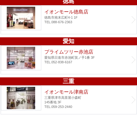
徳島
イオンモール徳島店
徳島市南末広町4-1 1F
TEL.088-676-2363
愛知
プライムツリー赤池店
愛知県日進市赤池町箕ノ手1番 3F
TEL.052-838-6167
三重
イオンモール津南店
三重県津市高茶屋小森町
145番地 3F
TEL.059-253-2440