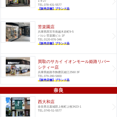
1-4-27
TEL.078-431-5577
【販売店舗】ブランド品
苦楽園店
兵庫県西宮市南越木岩町9-5
パルレ苦楽園ビル 1F
TEL.0120-876-346
【販売店舗】ブランド品
買取のサカイ イオンモール姫路リバー
シティー店
兵庫県姫路市飾磨区細江2560 3F
TEL.079-280-5800
【販売店舗】ブランド品
奈良
西大和店
奈良県北葛城郡上牧町上牧3423-1
TEL.0745-51-5577