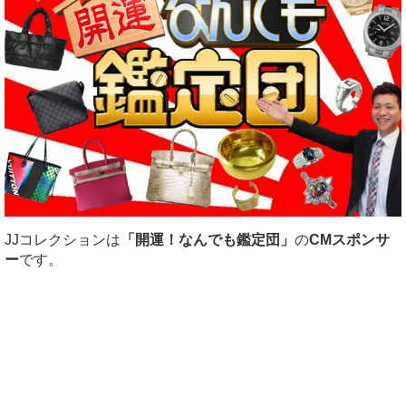
JJコレクションは
「開運！なんでも鑑定団」
の
CMスポンサ
ー
です。