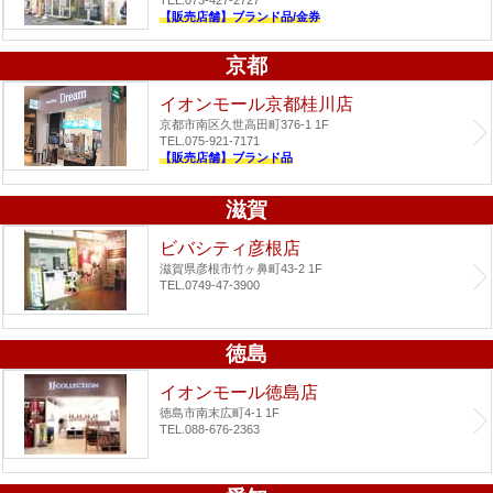
TEL.073-427-2727
【販売店舗】ブランド品/金券
京都
イオンモール京都桂川店
京都市南区久世高田町376-1 1F
TEL.075-921-7171
【販売店舗】ブランド品
滋賀
ビバシティ彦根店
滋賀県彦根市竹ヶ鼻町43-2 1F
TEL.0749-47-3900
徳島
イオンモール徳島店
徳島市南末広町4-1 1F
TEL.088-676-2363