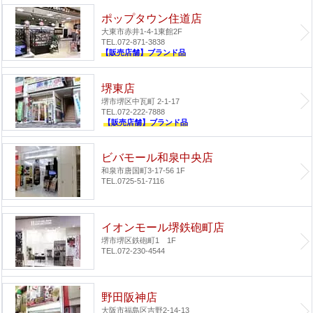
ポップタウン住道店
大東市赤井1-4-1
東館2F
TEL.072-871-3838
【販売店舗】ブランド品
堺東店
堺市堺区中瓦町 2-1-17
TEL.072-222-7888
【販売店舗】ブランド品
ビバモール和泉中央店
和泉市唐国町3-17-56 1F
TEL.0725-51-7116
イオンモール堺鉄砲町店
堺市堺区鉄砲町1 1F
TEL.072-230-4544
野田阪神店
大阪市福島区吉野2-14-13