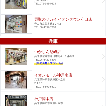
八尾市沼1-1 1F
TEL.072-943-0323
買取のサカイ イオンタウン守口店
守口市京阪本通2-2-4 2F
TEL.06-4397-7718
兵庫
つかしん尼崎店
兵庫県尼崎市塚口本町4-8-1 南館3F
TEL.06-6429-8800
【販売店舗】ブランド品
イオンモール神戸南店
兵庫県神戸市兵庫区中之島
2-1-1 1F
TEL.078-599-5521
神戸岡本店
兵庫県神戸市東灘区岡本