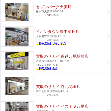
セブンパーク天美店
松原市天美東3-500 1F
TEL.072-349-6658
イオンタウン豊中緑丘店
大阪府豊中市緑丘4-1 1F
TEL.072-349-6658
【販売店舗】ブランド品
買取のサカイ 近鉄八尾駅前店
八尾市北本町2-1-1-102-1号
TEL.072-924-7787
【販売店舗】金券
買取のサカイ 堺北花田店
堺市北区東浅香山町4-1-12
TEL.072-275-5676
買取のサカイ イズミヤ八尾店