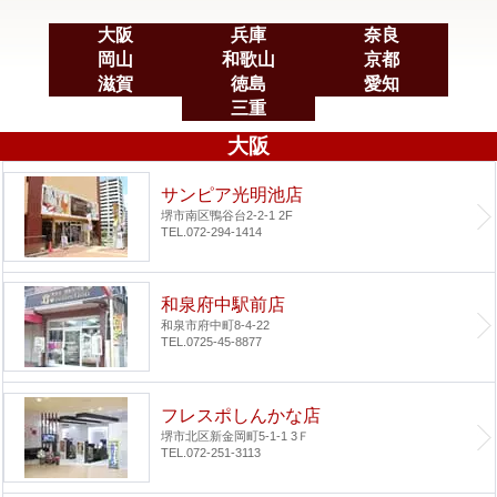
大阪
兵庫
奈良
岡山
和歌山
京都
滋賀
徳島
愛知
三重
大阪
サンピア光明池店
堺市南区鴨谷台2-2-1 2F
TEL.072-294-1414
和泉府中駅前店
和泉市府中町8-4-22
TEL.0725-45-8877
フレスポしんかな店
堺市北区新金岡町5-1-1 3Ｆ
TEL.072-251-3113