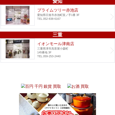
愛知
プライムツリー赤池店
愛知県日進市赤池町箕ノ手1番 3F
TEL.052-838-6167
三重
イオンモール津南店
三重県津市高茶屋小森町
145番地 3F
TEL.059-253-2440