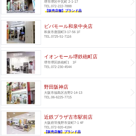
堺市堺区中瓦町 2-1-17
TEL.072-222-7888
【販売店舗】ブランド品
ビバモール和泉中央店
和泉市唐国町3-17-56 1F
TEL.0725-51-7116
イオンモール堺鉄砲町店
堺市堺区鉄砲町1 1F
TEL.072-230-4544
野田阪神店
大阪市福島区吉野2-14-13
TEL.06-6225-7715
近鉄プラザ古市駅前店
大阪府羽曳野市栄町7-1 4F
TEL.072-920-4184
【販売店舗】ブランド品