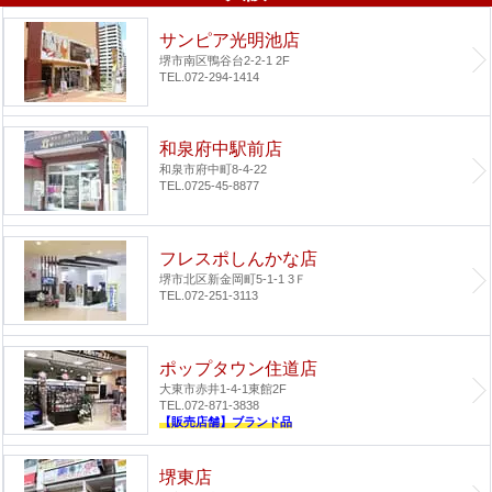
サンピア光明池店
堺市南区鴨谷台2-2-1 2F
TEL.072-294-1414
和泉府中駅前店
和泉市府中町8-4-22
TEL.0725-45-8877
フレスポしんかな店
堺市北区新金岡町5-1-1 3Ｆ
TEL.072-251-3113
ポップタウン住道店
大東市赤井1-4-1
東館2F
TEL.072-871-3838
【販売店舗】ブランド品
堺東店