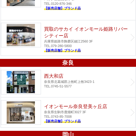
TEL.0120-876-346
【販売店舗】ブランド品
買取のサカイ イオンモール姫路リバー
シティー店
兵庫県姫路市飾磨区細江2560 3F
TEL.079-280-5800
【販売店舗】ブランド品
奈良
西大和店
奈良県北葛城郡上牧町上牧3423-1
TEL.0745-51-5577
イオンモール奈良登美ヶ丘店
奈良県生駒市鹿畑町3027 3F
TEL.0743-85-7008
【販売店舗】ブランド品
岡山