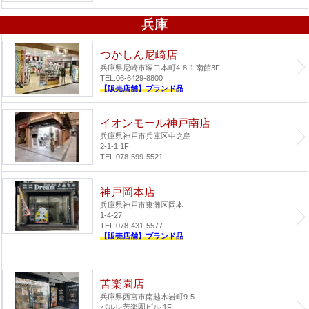
兵庫
つかしん尼崎店
兵庫県尼崎市塚口本町4-8-1 南館3F
TEL.06-6429-8800
【販売店舗】ブランド品
イオンモール神戸南店
兵庫県神戸市兵庫区中之島
2-1-1 1F
TEL.078-599-5521
神戸岡本店
兵庫県神戸市東灘区岡本
1-4-27
TEL.078-431-5577
【販売店舗】ブランド品
苦楽園店
兵庫県西宮市南越木岩町9-5
パルレ苦楽園ビル 1F