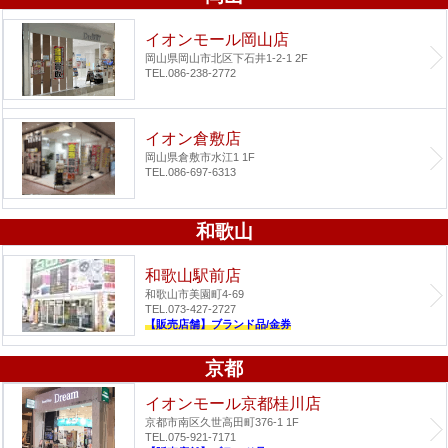
イオンモール岡山店
岡山県岡山市北区下石井1-2-1 2F
TEL.086-238-2772
イオン倉敷店
岡山県倉敷市水江1 1F
TEL.086-697-6313
和歌山
和歌山駅前店
和歌山市美園町4-69
TEL.073-427-2727
【販売店舗】ブランド品/金券
京都
イオンモール京都桂川店
京都市南区久世高田町376-1 1F
TEL.075-921-7171