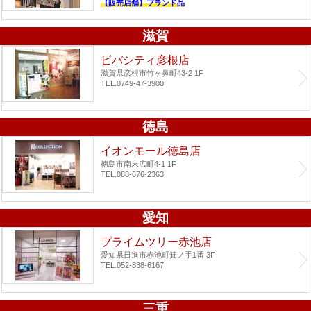
【販売店舗】ブランド品
滋賀
ビバシティ彦根店
滋賀県彦根市竹ヶ鼻町43-2 1F
TEL.0749-47-3900
徳島
イオンモール徳島店
徳島市南末広町4-1 1F
TEL.088-676-2363
愛知
プライムツリー赤池店
愛知県日進市赤池町箕ノ手1番 3F
TEL.052-838-6167
三重