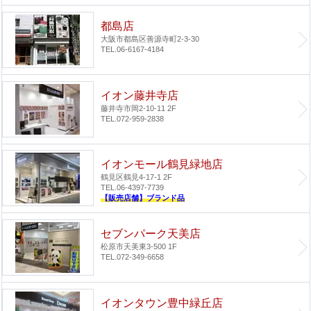
都島店
大阪市都島区善源寺町2-3-30
TEL.06-6167-4184
イオン藤井寺店
藤井寺市岡2-10-11 2F
TEL.072-959-2838
イオンモール鶴見緑地店
鶴見区鶴見4-17-1 2F
TEL.06-4397-7739
【販売店舗】ブランド品
セブンパーク天美店
松原市天美東3-500 1F
TEL.072-349-6658
イオンタウン豊中緑丘店