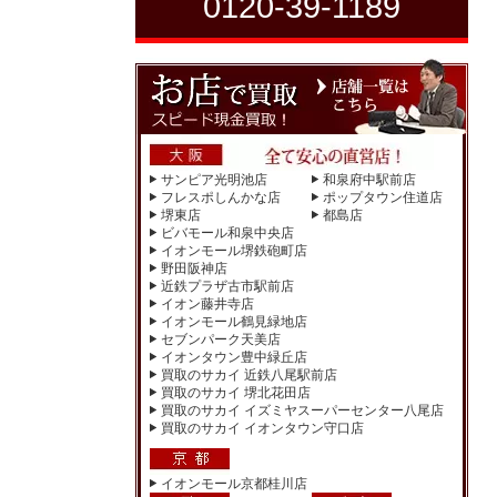
0120-39-1189
サンピア光明池店
和泉府中駅前店
フレスポしんかな店
ポップタウン住道店
堺東店
都島店
ビバモール和泉中央店
イオンモール堺鉄砲町店
野田阪神店
近鉄プラザ古市駅前店
イオン藤井寺店
イオンモール鶴見緑地店
セブンパーク天美店
イオンタウン豊中緑丘店
買取のサカイ 近鉄八尾駅前店
買取のサカイ 堺北花田店
買取のサカイ イズミヤスーパーセンター八尾店
買取のサカイ イオンタウン守口店
イオンモール京都桂川店