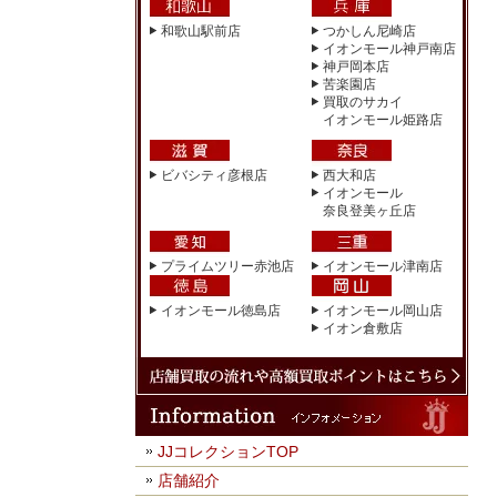
和歌山駅前店
つかしん尼崎店
イオンモール神戸南店
神戸岡本店
苦楽園店
買取のサカイ
イオンモール姫路店
ビバシティ彦根店
西大和店
イオンモール
奈良登美ヶ丘店
プライムツリー赤池店
イオンモール津南店
イオンモール徳島店
イオンモール岡山店
イオン倉敷店
JJコレクションTOP
店舗紹介