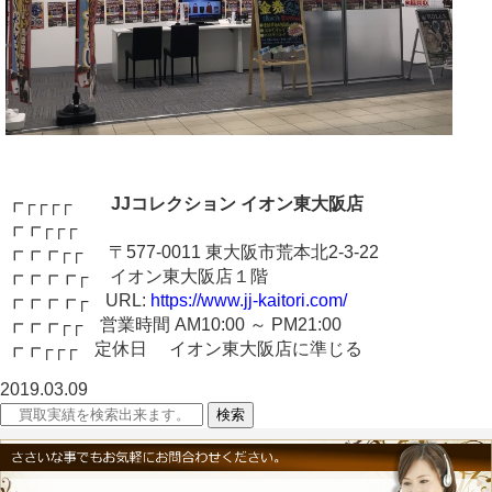
┏┌┌┌┌
JJコレクション イオン東大阪店
┏┏┌┌┌
┏┏┏┌┌ 〒577-0011 東大阪市荒本北2-3-22
┏┏┏┏┌ イオン東大阪店１階
┏┏┏┏┌ URL:
https://www.jj-kaitori.com/
┏┏┏┌┌ 営業時間 AM10:00 ～ PM21:00
┏┏┌┌┌ 定休日 イオン東大阪店に準じる
2019.03.09