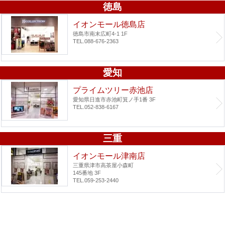
徳島
イオンモール徳島店
徳島市南末広町4-1 1F
TEL.088-676-2363
愛知
プライムツリー赤池店
愛知県日進市赤池町箕ノ手1番 3F
TEL.052-838-6167
三重
イオンモール津南店
三重県津市高茶屋小森町
145番地 3F
TEL.059-253-2440