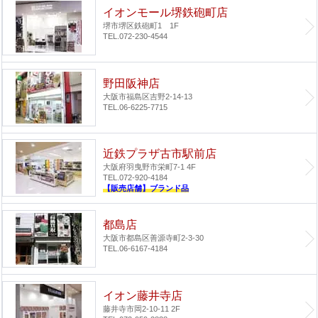
イオンモール堺鉄砲町店
堺市堺区鉄砲町1 1F
TEL.072-230-4544
野田阪神店
大阪市福島区吉野2-14-13
TEL.06-6225-7715
近鉄プラザ古市駅前店
大阪府羽曳野市栄町7-1 4F
TEL.072-920-4184
【販売店舗】ブランド品
都島店
大阪市都島区善源寺町2-3-30
TEL.06-6167-4184
イオン藤井寺店
藤井寺市岡2-10-11 2F