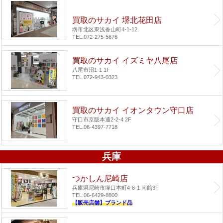
買取のサカイ 堺北花田店
堺市北区東浅香山町4-1-12
TEL.072-275-5676
買取のサカイ イズミヤ八尾店
八尾市沼1-1 1F
TEL.072-943-0323
買取のサカイ イオンタウン守口店
守口市京阪本通2-2-4 2F
TEL.06-4397-7718
兵庫
つかしん尼崎店
兵庫県尼崎市塚口本町4-8-1 南館3F
TEL.06-6429-8800
【販売店舗】ブランド品