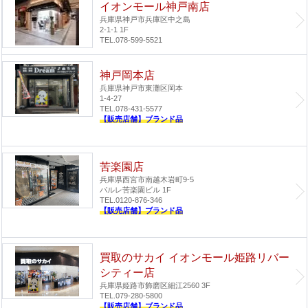
イオンモール神戸南店
兵庫県神戸市兵庫区中之島
2-1-1 1F
TEL.078-599-5521
神戸岡本店
兵庫県神戸市東灘区岡本
1-4-27
TEL.078-431-5577
【販売店舗】ブランド品
苦楽園店
兵庫県西宮市南越木岩町9-5
パルレ苦楽園ビル 1F
TEL.0120-876-346
【販売店舗】ブランド品
買取のサカイ イオンモール姫路リバー
シティー店
兵庫県姫路市飾磨区細江2560 3F
TEL.079-280-5800
【販売店舗】ブランド品