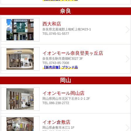
奈良
西大和店
奈良県北葛城郡上牧町上牧3423-1
TEL.0745-51-5577
イオンモール奈良登美ヶ丘店
奈良県生駒市鹿畑町3027 3F
TEL.0743-85-7008
【販売店舗】ブランド品
岡山
イオンモール岡山店
岡山県岡山市北区下石井1-2-1 2F
TEL.086-238-2772
イオン倉敷店
岡山県倉敷市水江1 1F