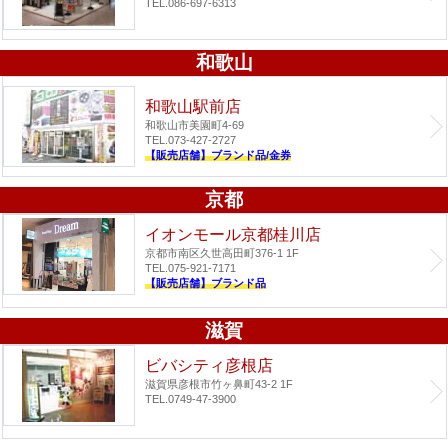
TEL.086-697-6313
和歌山
和歌山駅前店
和歌山市美園町4-69
TEL.073-427-2727
【販売店舗】ブランド品/金券
京都
イオンモール京都桂川店
京都市南区久世高田町376-1 1F
TEL.075-921-7171
【販売店舗】ブランド品
滋賀
ビバシティ彦根店
滋賀県彦根市竹ヶ鼻町43-2 1F
TEL.0749-47-3900