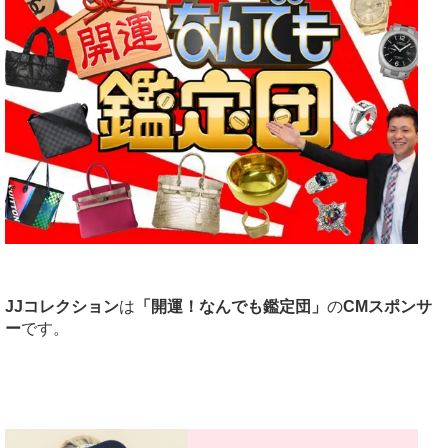
JJコレクション
は
「開運！なんでも鑑定団」
の
CMスポンサ
ー
です。