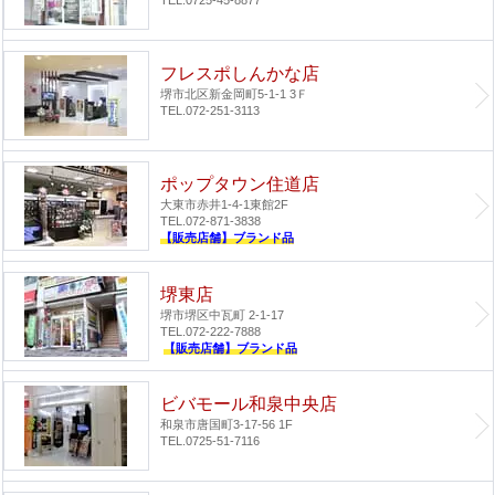
TEL.0725-45-8877
フレスポしんかな店
堺市北区新金岡町5-1-1 3Ｆ
TEL.072-251-3113
ポップタウン住道店
大東市赤井1-4-1
東館2F
TEL.072-871-3838
【販売店舗】ブランド品
堺東店
堺市堺区中瓦町 2-1-17
TEL.072-222-7888
【販売店舗】ブランド品
ビバモール和泉中央店
和泉市唐国町3-17-56 1F
TEL.0725-51-7116