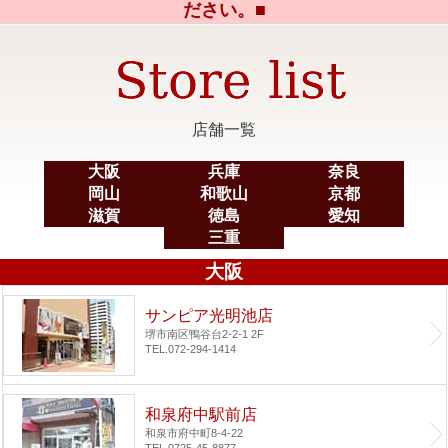
ださい。■
店舗一覧
大阪
兵庫
奈良
岡山
和歌山
京都
滋賀
徳島
愛知
三重
大阪
サンピア光明池店
堺市南区鴨谷台2-2-1 2F
TEL.072-294-1414
和泉府中駅前店
和泉市府中町8-4-22