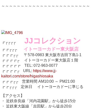
～～～～～～～～～～～～～～～～～～～～～～～
JJコレクション
┏┌┌┌┌
イトーヨーカドー東大阪店
┏┏┌┌┌
┏┏┏┌┌ 〒578-0983 東大阪市吉田下島1-1
┏┏┏┏┌ イトーヨーカドー東大阪店１階
┏┏┏┏┏ TEL: 072-963-0077
┏┏┏┏┌ URL:
https://www.jj-
kaitori.com/store/higashiosaka
┏┏┏┌┌ 営業時間 AM10:00 ～ PM21:00
┏┏┌┌┌ 定休日 イトーヨーカドーに準じる
【アクセス】
・ 近鉄奈良線「河内花園駅」から徒歩15分
・ 近鉄東大阪線「吉田駅」から徒歩20分