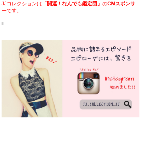
JJコレクションは
「開運！なんでも鑑定団」
の
CMスポンサ
ー
です。