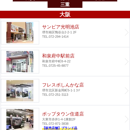
三重
大阪
サンピア光明池店
堺市南区鴨谷台2-2-1 2F
TEL.072-294-1414
和泉府中駅前店
和泉市府中町8-4-22
TEL.0725-45-8877
フレスポしんかな店
堺市北区新金岡町5-1-1 3Ｆ
TEL.072-251-3113
ポップタウン住道店
大東市赤井1-4-1
東館2F
TEL.072-871-3838
【販売店舗】ブランド品