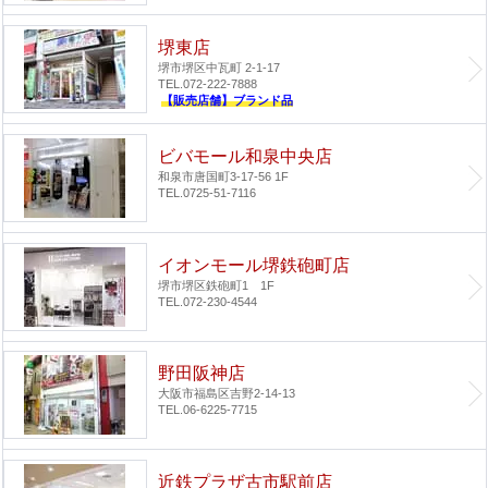
堺東店
堺市堺区中瓦町 2-1-17
TEL.072-222-7888
【販売店舗】ブランド品
ビバモール和泉中央店
和泉市唐国町3-17-56 1F
TEL.0725-51-7116
イオンモール堺鉄砲町店
堺市堺区鉄砲町1 1F
TEL.072-230-4544
野田阪神店
大阪市福島区吉野2-14-13
TEL.06-6225-7715
近鉄プラザ古市駅前店