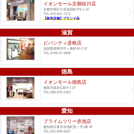
イオンモール京都桂川店
京都市南区久世高田町376-1 1F
TEL.075-921-7171
【販売店舗】ブランド品
滋賀
ビバシティ彦根店
滋賀県彦根市竹ヶ鼻町43-2 1F
TEL.0749-47-3900
徳島
イオンモール徳島店
徳島市南末広町4-1 1F
TEL.088-676-2363
愛知
プライムツリー赤池店
愛知県日進市赤池町箕ノ手1番 3F
TEL.052-838-6167