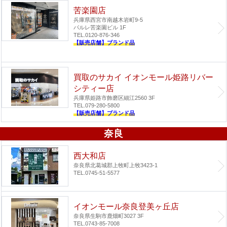
苦楽園店
兵庫県西宮市南越木岩町9-5
パルレ苦楽園ビル 1F
TEL.0120-876-346
【販売店舗】ブランド品
買取のサカイ イオンモール姫路リバー
シティー店
兵庫県姫路市飾磨区細江2560 3F
TEL.079-280-5800
【販売店舗】ブランド品
奈良
西大和店
奈良県北葛城郡上牧町上牧3423-1
TEL.0745-51-5577
イオンモール奈良登美ヶ丘店
奈良県生駒市鹿畑町3027 3F
TEL.0743-85-7008