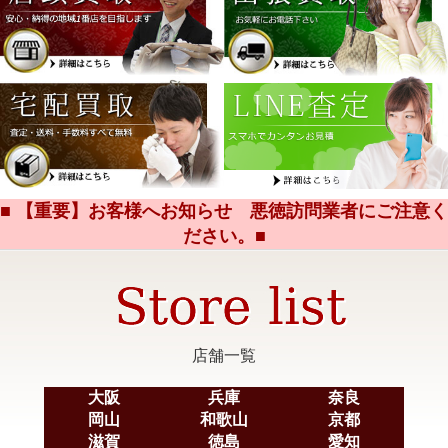
■ 【重要】お客様へお知らせ 悪徳訪問業者にご注意く
ださい。■
店舗一覧
大阪
兵庫
奈良
岡山
和歌山
京都
滋賀
徳島
愛知