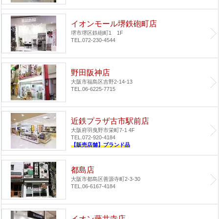
イオンモール堺鉄砲町店
堺市堺区鉄砲町1 1F
TEL.072-230-4544
野田阪神店
大阪市福島区吉野2-14-13
TEL.06-6225-7715
近鉄プラザ古市駅前店
大阪府羽曳野市栄町7-1 4F
TEL.072-920-4184
【販売店舗】ブランド品
都島店
大阪市都島区善源寺町2-3-30
TEL.06-6167-4184
イオン藤井寺店