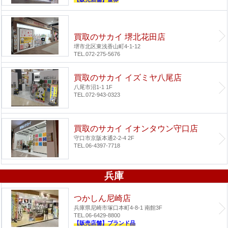
買取のサカイ 堺北花田店
堺市北区東浅香山町4-1-12
TEL.072-275-5676
買取のサカイ イズミヤ八尾店
八尾市沼1-1 1F
TEL.072-943-0323
買取のサカイ イオンタウン守口店
守口市京阪本通2-2-4 2F
TEL.06-4397-7718
兵庫
つかしん尼崎店
兵庫県尼崎市塚口本町4-8-1 南館3F
TEL.06-6429-8800
【販売店舗】ブランド品