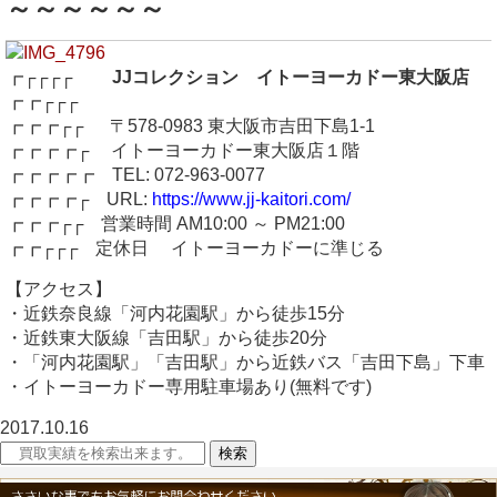
～～～～～～
┏┌┌┌┌
JJコレクション イトーヨーカドー東大阪店
┏┏┌┌┌
┏┏┏┌┌ 〒578-0983 東大阪市吉田下島1-1
┏┏┏┏┌ イトーヨーカドー東大阪店１階
┏┏┏┏┏ TEL: 072-963-0077
┏┏┏┏┌ URL:
https://www.jj-kaitori.com/
┏┏┏┌┌ 営業時間 AM10:00 ～ PM21:00
┏┏┌┌┌ 定休日 イトーヨーカドーに準じる
【アクセス】
・近鉄奈良線「河内花園駅」から徒歩15分
・近鉄東大阪線「吉田駅」から徒歩20分
・「河内花園駅」「吉田駅」から近鉄バス「吉田下島」下車
・イトーヨーカドー専用駐車場あり(無料です)
2017.10.16