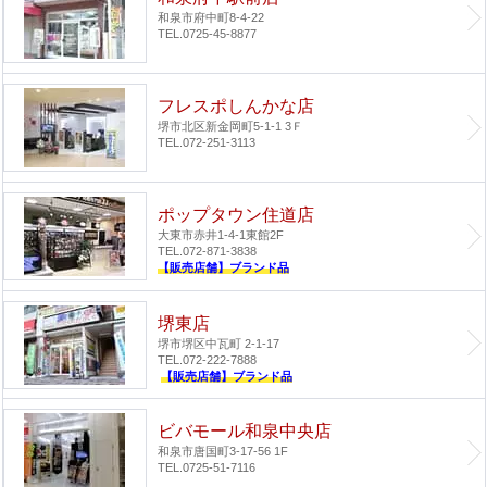
和泉市府中町8-4-22
TEL.0725-45-8877
フレスポしんかな店
堺市北区新金岡町5-1-1 3Ｆ
TEL.072-251-3113
ポップタウン住道店
大東市赤井1-4-1
東館2F
TEL.072-871-3838
【販売店舗】ブランド品
堺東店
堺市堺区中瓦町 2-1-17
TEL.072-222-7888
【販売店舗】ブランド品
ビバモール和泉中央店
和泉市唐国町3-17-56 1F
TEL.0725-51-7116