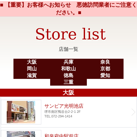
■ 【重要】お客様へお知らせ 悪徳訪問業者にご注意く
ださい。■
店舗一覧
大阪
兵庫
奈良
岡山
和歌山
京都
滋賀
徳島
愛知
三重
大阪
サンピア光明池店
堺市南区鴨谷台2-2-1 2F
TEL.072-294-1414
和泉府中駅前店