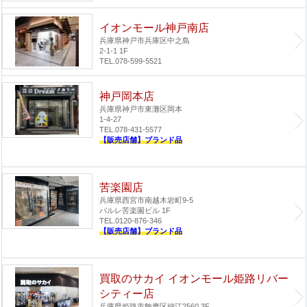
イオンモール神戸南店
兵庫県神戸市兵庫区中之島
2-1-1 1F
TEL.078-599-5521
神戸岡本店
兵庫県神戸市東灘区岡本
1-4-27
TEL.078-431-5577
【販売店舗】ブランド品
苦楽園店
兵庫県西宮市南越木岩町9-5
パルレ苦楽園ビル 1F
TEL.0120-876-346
【販売店舗】ブランド品
買取のサカイ イオンモール姫路リバー
シティー店
兵庫県姫路市飾磨区細江2560 3F