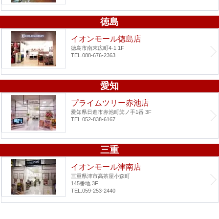
徳島
イオンモール徳島店
徳島市南末広町4-1 1F
TEL.088-676-2363
愛知
プライムツリー赤池店
愛知県日進市赤池町箕ノ手1番 3F
TEL.052-838-6167
三重
イオンモール津南店
三重県津市高茶屋小森町
145番地 3F
TEL.059-253-2440