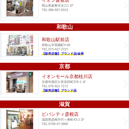
イオン倉敷店
岡山県倉敷市水江1 1F
TEL.086-697-6313
和歌山
和歌山駅前店
和歌山市美園町4-69
TEL.073-427-2727
【販売店舗】ブランド品/金券
京都
イオンモール京都桂川店
京都市南区久世高田町376-1 1F
TEL.075-921-7171
【販売店舗】ブランド品
滋賀
ビバシティ彦根店
滋賀県彦根市竹ヶ鼻町43-2 1F
TEL.0749-47-3900