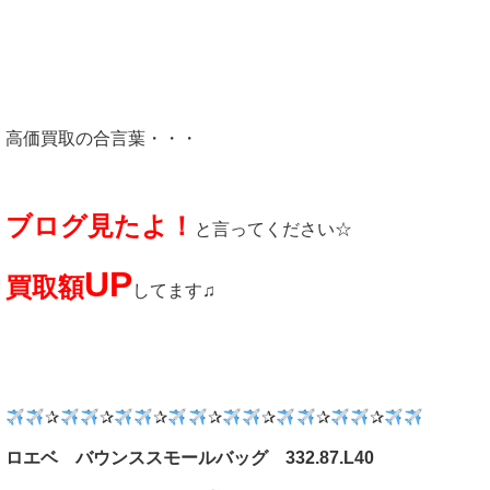
高価買取の合言葉・・・
ブログ見たよ！
と言ってください☆
UP
買取額
してます♫
✰
✰
✰
✰
✰
✰
✰
ロエベ バウンススモールバッグ 332.87.L40