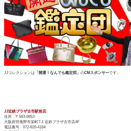
JJコレクションは
「開運！なんでも鑑定団」
の
CMスポンサー
です。
JJ近鉄プラザ古市駅前店
住所 : 〒583-0853
大阪府羽曳野市栄町7-1 近鉄プラザ古市店4F
電話番号 : 072-920-4184