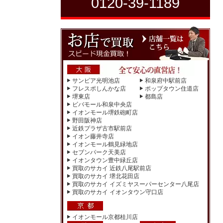
0120-39-1189
サンピア光明池店
和泉府中駅前店
フレスポしんかな店
ポップタウン住道店
堺東店
都島店
ビバモール和泉中央店
イオンモール堺鉄砲町店
野田阪神店
近鉄プラザ古市駅前店
イオン藤井寺店
イオンモール鶴見緑地店
セブンパーク天美店
イオンタウン豊中緑丘店
買取のサカイ 近鉄八尾駅前店
買取のサカイ 堺北花田店
買取のサカイ イズミヤスーパーセンター八尾店
買取のサカイ イオンタウン守口店
イオンモール京都桂川店