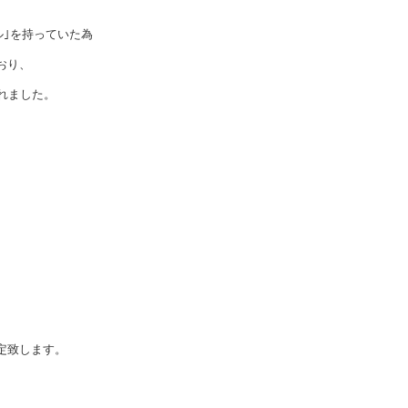
ル｣を持っていた為
おり、
れました。
定致します。