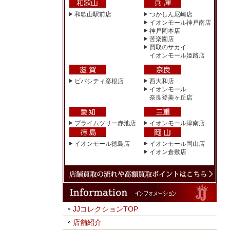
和歌山駅前店
つかしん尼崎店
イオンモール神戸南店
神戸岡本店
苦楽園店
買取のサカイ
イオンモール姫路店
ビバシティ彦根店
西大和店
イオンモール
奈良登美ヶ丘店
プライムツリー赤池店
イオンモール津南店
イオンモール徳島店
イオンモール岡山店
イオン倉敷店
JJコレクションTOP
店舗紹介