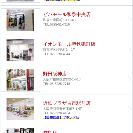
ビバモール和泉中央店
和泉市唐国町3-17-56 1F
TEL.0725-51-7116
イオンモール堺鉄砲町店
堺市堺区鉄砲町1 1F
TEL.072-230-4544
野田阪神店
大阪市福島区吉野2-14-13
TEL.06-6225-7715
近鉄プラザ古市駅前店
大阪府羽曳野市栄町7-1 4F
TEL.072-920-4184
【販売店舗】ブランド品
都島店