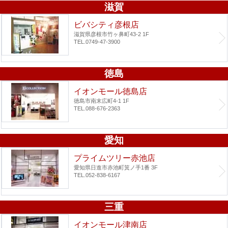
滋賀
ビバシティ彦根店
滋賀県彦根市竹ヶ鼻町43-2 1F
TEL.0749-47-3900
徳島
イオンモール徳島店
徳島市南末広町4-1 1F
TEL.088-676-2363
愛知
プライムツリー赤池店
愛知県日進市赤池町箕ノ手1番 3F
TEL.052-838-6167
三重
イオンモール津南店