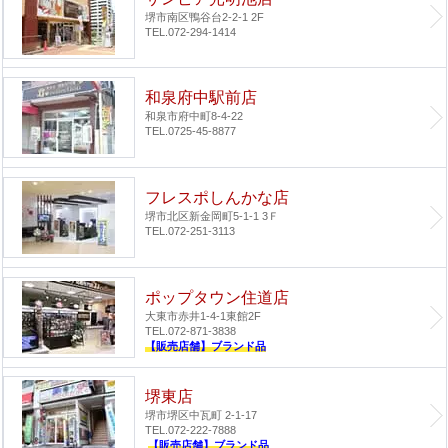
堺市南区鴨谷台2-2-1 2F
TEL.072-294-1414
和泉府中駅前店
和泉市府中町8-4-22
TEL.0725-45-8877
フレスポしんかな店
堺市北区新金岡町5-1-1 3Ｆ
TEL.072-251-3113
ポップタウン住道店
大東市赤井1-4-1
東館2F
TEL.072-871-3838
【販売店舗】ブランド品
堺東店
堺市堺区中瓦町 2-1-17
TEL.072-222-7888
【販売店舗】ブランド品