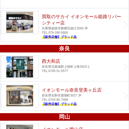
買取のサカイ イオンモール姫路リバー
シティー店
兵庫県姫路市飾磨区細江2560 3F
TEL.079-280-5800
【販売店舗】ブランド品
奈良
西大和店
奈良県北葛城郡上牧町上牧3423-1
TEL.0745-51-5577
イオンモール奈良登美ヶ丘店
奈良県生駒市鹿畑町3027 3F
TEL.0743-85-7008
【販売店舗】ブランド品
岡山