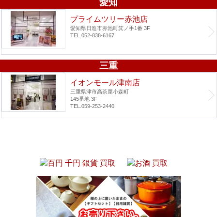
愛知
プライムツリー赤池店
愛知県日進市赤池町箕ノ手1番 3F
TEL.052-838-6167
三重
イオンモール津南店
三重県津市高茶屋小森町
145番地 3F
TEL.059-253-2440