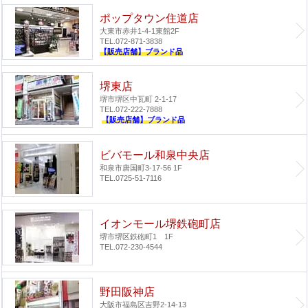
ポップタウン住道店
大東市赤井1-4-1
東館2F
TEL.072-871-3838
【販売店舗】ブランド品
堺東店
堺市堺区中瓦町 2-1-17
TEL.072-222-7888
【販売店舗】ブランド品
ビバモール和泉中央店
和泉市唐国町3-17-56 1F
TEL.0725-51-7116
イオンモール堺鉄砲町店
堺市堺区鉄砲町1 1F
TEL.072-230-4544
野田阪神店
大阪市福島区吉野2-14-13