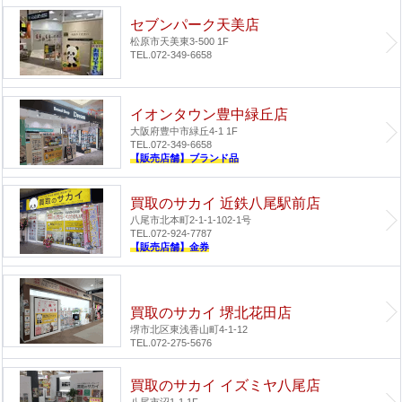
セブンパーク天美店
松原市天美東3-500 1F
TEL.072-349-6658
イオンタウン豊中緑丘店
大阪府豊中市緑丘4-1 1F
TEL.072-349-6658
【販売店舗】ブランド品
買取のサカイ 近鉄八尾駅前店
八尾市北本町2-1-1-102-1号
TEL.072-924-7787
【販売店舗】金券
買取のサカイ 堺北花田店
堺市北区東浅香山町4-1-12
TEL.072-275-5676
買取のサカイ イズミヤ八尾店
八尾市沼1-1 1F