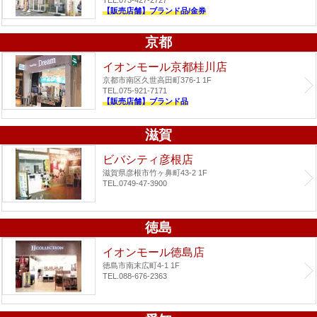
【販売店舗】ブランド品/金券
京都
イオンモール京都桂川店
京都市南区久世高田町376-1 1F
TEL.075-921-7171
【販売店舗】ブランド品
滋賀
ビバシティ彦根店
滋賀県彦根市竹ヶ鼻町43-2 1F
TEL.0749-47-3900
徳島
イオンモール徳島店
徳島市南末広町4-1 1F
TEL.088-676-2363