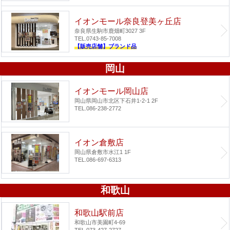
イオンモール奈良登美ヶ丘店
奈良県生駒市鹿畑町3027 3F
TEL.0743-85-7008
【販売店舗】ブランド品
岡山
イオンモール岡山店
岡山県岡山市北区下石井1-2-1 2F
TEL.086-238-2772
イオン倉敷店
岡山県倉敷市水江1 1F
TEL.086-697-6313
和歌山
和歌山駅前店
和歌山市美園町4-69
TEL.073-427-2727