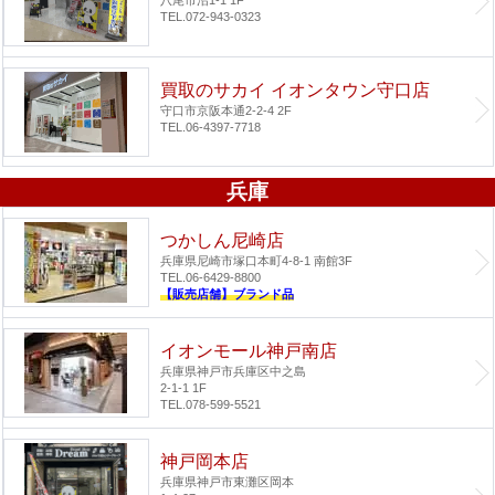
TEL.072-943-0323
買取のサカイ イオンタウン守口店
守口市京阪本通2-2-4 2F
TEL.06-4397-7718
兵庫
つかしん尼崎店
兵庫県尼崎市塚口本町4-8-1 南館3F
TEL.06-6429-8800
【販売店舗】ブランド品
イオンモール神戸南店
兵庫県神戸市兵庫区中之島
2-1-1 1F
TEL.078-599-5521
神戸岡本店
兵庫県神戸市東灘区岡本