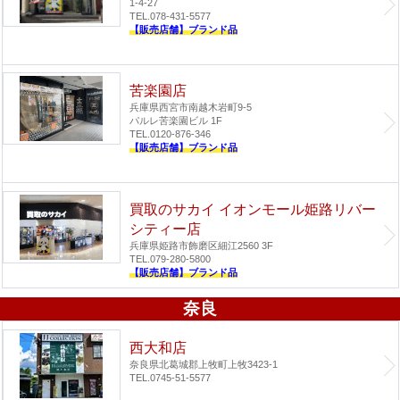
1-4-27
TEL.078-431-5577
【販売店舗】ブランド品
苦楽園店
兵庫県西宮市南越木岩町9-5
パルレ苦楽園ビル 1F
TEL.0120-876-346
【販売店舗】ブランド品
買取のサカイ イオンモール姫路リバー
シティー店
兵庫県姫路市飾磨区細江2560 3F
TEL.079-280-5800
【販売店舗】ブランド品
奈良
西大和店
奈良県北葛城郡上牧町上牧3423-1
TEL.0745-51-5577