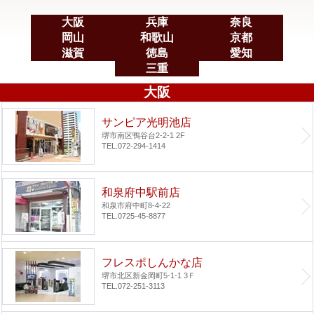
大阪
兵庫
奈良
岡山
和歌山
京都
滋賀
徳島
愛知
三重
大阪
サンピア光明池店
堺市南区鴨谷台2-2-1 2F
TEL.072-294-1414
和泉府中駅前店
和泉市府中町8-4-22
TEL.0725-45-8877
フレスポしんかな店
堺市北区新金岡町5-1-1 3Ｆ
TEL.072-251-3113