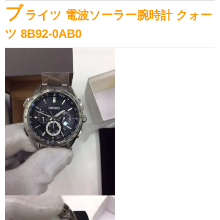
ブ
ライツ
電波ソーラー腕時計 クォー
ツ 8B92-0AB0