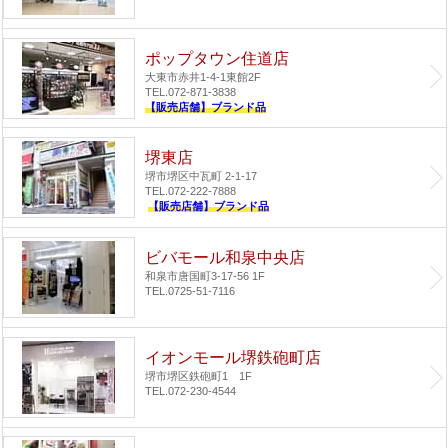
ポップタウン住道店
大東市赤井1-4-1
東館2F
TEL.072-871-3838
【販売店舗】ブランド品
堺東店
堺市堺区中瓦町 2-1-17
TEL.072-222-7888
【販売店舗】ブランド品
ビバモール和泉中央店
和泉市唐国町3-17-56 1F
TEL.0725-51-7116
イオンモール堺鉄砲町店
堺市堺区鉄砲町1 1F
TEL.072-230-4544