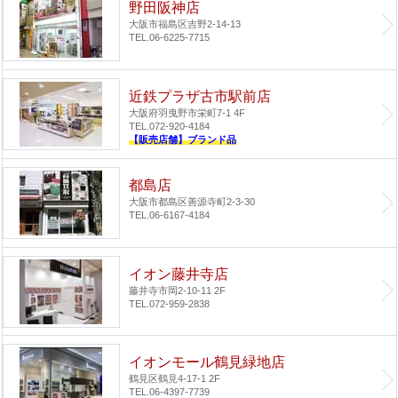
野田阪神店
大阪市福島区吉野2-14-13
TEL.06-6225-7715
近鉄プラザ古市駅前店
大阪府羽曳野市栄町7-1 4F
TEL.072-920-4184
【販売店舗】ブランド品
都島店
大阪市都島区善源寺町2-3-30
TEL.06-6167-4184
イオン藤井寺店
藤井寺市岡2-10-11 2F
TEL.072-959-2838
イオンモール鶴見緑地店
鶴見区鶴見4-17-1 2F
TEL.06-4397-7739