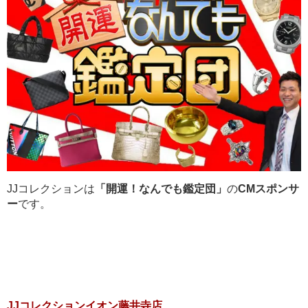
JJコレクションは
「開運！なんでも鑑定団」
の
CMスポンサ
ー
です。
JJコレクションイオン藤井寺店