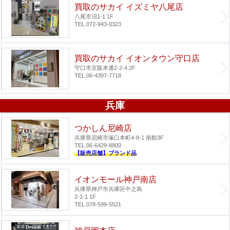
買取のサカイ イズミヤ八尾店
八尾市沼1-1 1F
TEL.072-943-0323
買取のサカイ イオンタウン守口店
守口市京阪本通2-2-4 2F
TEL.06-4397-7718
兵庫
つかしん尼崎店
兵庫県尼崎市塚口本町4-8-1 南館3F
TEL.06-6429-8800
【販売店舗】ブランド品
イオンモール神戸南店
兵庫県神戸市兵庫区中之島
2-1-1 1F
TEL.078-599-5521