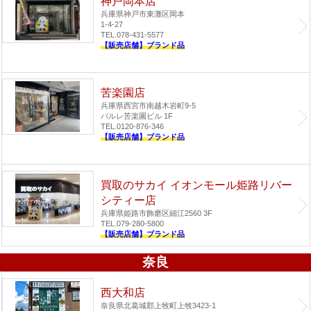
神戸岡本店
兵庫県神戸市東灘区岡本
1-4-27
TEL.078-431-5577
【販売店舗】ブランド品
苦楽園店
兵庫県西宮市南越木岩町9-5
パルレ苦楽園ビル 1F
TEL.0120-876-346
【販売店舗】ブランド品
買取のサカイ イオンモール姫路リバー
シティー店
兵庫県姫路市飾磨区細江2560 3F
TEL.079-280-5800
【販売店舗】ブランド品
奈良
西大和店
奈良県北葛城郡上牧町上牧3423-1