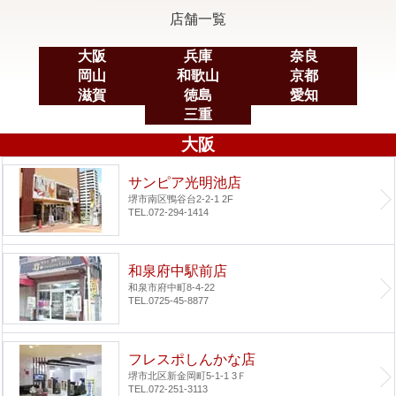
店舗一覧
大阪
兵庫
奈良
岡山
和歌山
京都
滋賀
徳島
愛知
三重
大阪
サンピア光明池店
堺市南区鴨谷台2-2-1 2F
TEL.072-294-1414
和泉府中駅前店
和泉市府中町8-4-22
TEL.0725-45-8877
フレスポしんかな店
堺市北区新金岡町5-1-1 3Ｆ
TEL.072-251-3113