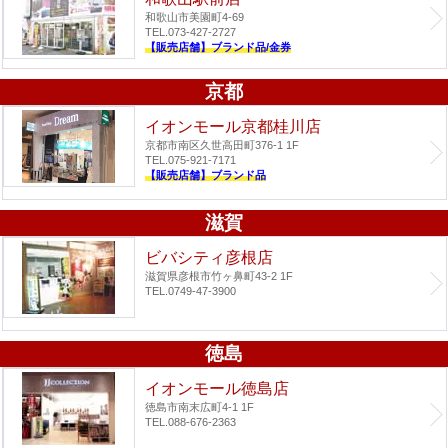
和歌山市美園町4-69
TEL.073-427-2727
【販売店舗】ブランド品/金券
京都
イオンモール京都桂川店
京都市南区久世高田町376-1 1F
TEL.075-921-7171
【販売店舗】ブランド品
滋賀
ビバシティ彦根店
滋賀県彦根市竹ヶ鼻町43-2 1F
TEL.0749-47-3900
徳島
イオンモール徳島店
徳島市南末広町4-1 1F
TEL.088-676-2363