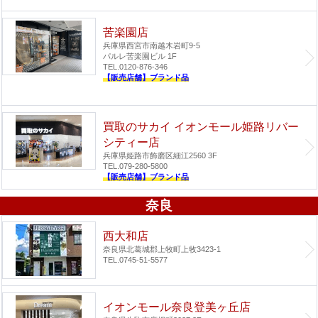
苦楽園店
兵庫県西宮市南越木岩町9-5
パルレ苦楽園ビル 1F
TEL.0120-876-346
【販売店舗】ブランド品
買取のサカイ イオンモール姫路リバー
シティー店
兵庫県姫路市飾磨区細江2560 3F
TEL.079-280-5800
【販売店舗】ブランド品
奈良
西大和店
奈良県北葛城郡上牧町上牧3423-1
TEL.0745-51-5577
イオンモール奈良登美ヶ丘店