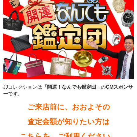
JJコレクションは
「開運！なんでも鑑定団」
の
CMスポンサ
ー
です。
ご来店前に、おおよその
査定金額が知りたい方は
こちらを、ご利用ください。