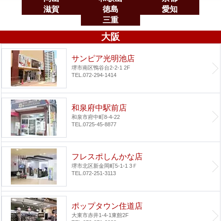
滋賀
徳島
愛知
三重
大阪
サンピア光明池店
堺市南区鴨谷台2-2-1 2F
TEL.072-294-1414
和泉府中駅前店
和泉市府中町8-4-22
TEL.0725-45-8877
フレスポしんかな店
堺市北区新金岡町5-1-1 3Ｆ
TEL.072-251-3113
ポップタウン住道店
大東市赤井1-4-1
東館2F