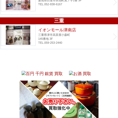
愛知県日進市赤池町箕ノ手1番 3F
TEL.052-838-6167
三重
イオンモール津南店
三重県津市高茶屋小森町
145番地 3F
TEL.059-253-2440