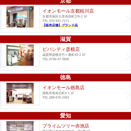
京都
イオンモール京都桂川店
京都市南区久世高田町376-1 1F
TEL.075-921-7171
【販売店舗】ブランド品
滋賀
ビバシティ彦根店
滋賀県彦根市竹ヶ鼻町43-2 1F
TEL.0749-47-3900
徳島
イオンモール徳島店
徳島市南末広町4-1 1F
TEL.088-676-2363
愛知
プライムツリー赤池店