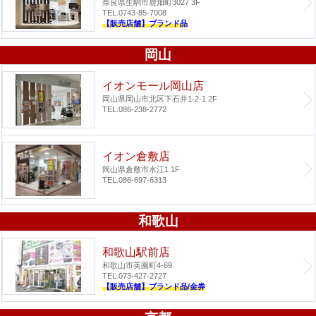
奈良県生駒市鹿畑町3027 3F
TEL.0743-85-7008
【販売店舗】ブランド品
岡山
イオンモール岡山店
岡山県岡山市北区下石井1-2-1 2F
TEL.086-238-2772
イオン倉敷店
岡山県倉敷市水江1 1F
TEL.086-697-6313
和歌山
和歌山駅前店
和歌山市美園町4-69
TEL.073-427-2727
【販売店舗】ブランド品/金券