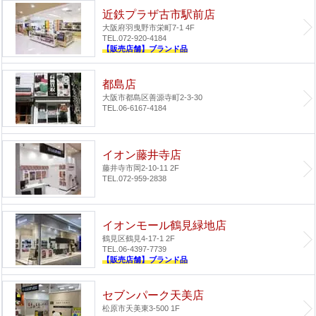
近鉄プラザ古市駅前店
大阪府羽曳野市栄町7-1 4F
TEL.072-920-4184
【販売店舗】ブランド品
都島店
大阪市都島区善源寺町2-3-30
TEL.06-6167-4184
イオン藤井寺店
藤井寺市岡2-10-11 2F
TEL.072-959-2838
イオンモール鶴見緑地店
鶴見区鶴見4-17-1 2F
TEL.06-4397-7739
【販売店舗】ブランド品
セブンパーク天美店
松原市天美東3-500 1F