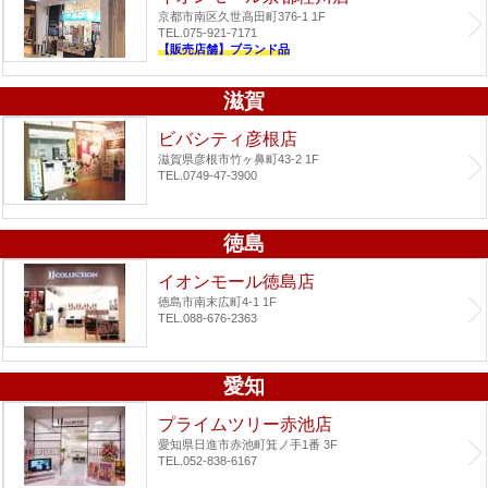
京都市南区久世高田町376-1 1F
TEL.075-921-7171
【販売店舗】ブランド品
滋賀
ビバシティ彦根店
滋賀県彦根市竹ヶ鼻町43-2 1F
TEL.0749-47-3900
徳島
イオンモール徳島店
徳島市南末広町4-1 1F
TEL.088-676-2363
愛知
プライムツリー赤池店
愛知県日進市赤池町箕ノ手1番 3F
TEL.052-838-6167