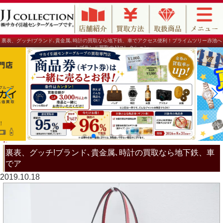
裏表、グッチ!ブランド､貴金属､時計の買取なら地下鉄、車でアクセス便利！プライムツリー赤池へ
｜ブランド買取のJJコレクション
裏表、グッチ!ブランド､貴金属､時計の買取なら地下鉄、車
でア
2019.10.18