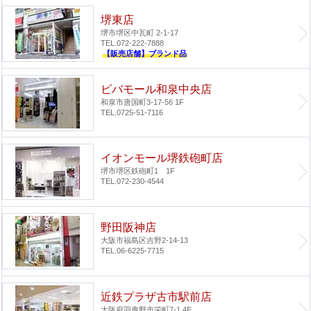
堺東店
堺市堺区中瓦町 2-1-17
TEL.072-222-7888
【販売店舗】ブランド品
ビバモール和泉中央店
和泉市唐国町3-17-56 1F
TEL.0725-51-7116
イオンモール堺鉄砲町店
堺市堺区鉄砲町1 1F
TEL.072-230-4544
野田阪神店
大阪市福島区吉野2-14-13
TEL.06-6225-7715
近鉄プラザ古市駅前店
大阪府羽曳野市栄町7-1 4F