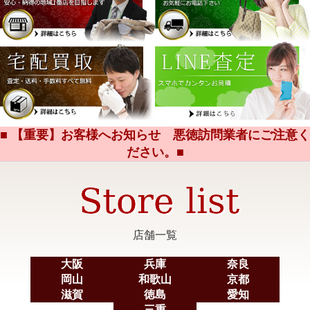
■ 【重要】お客様へお知らせ 悪徳訪問業者にご注意く
ださい。■
店舗一覧
大阪
兵庫
奈良
岡山
和歌山
京都
滋賀
徳島
愛知
三重