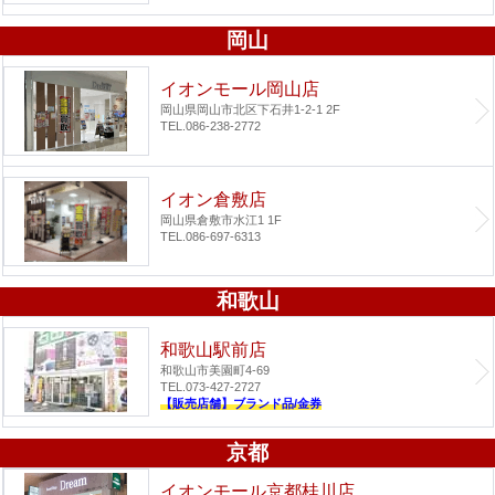
岡山
イオンモール岡山店
岡山県岡山市北区下石井1-2-1 2F
TEL.086-238-2772
イオン倉敷店
岡山県倉敷市水江1 1F
TEL.086-697-6313
和歌山
和歌山駅前店
和歌山市美園町4-69
TEL.073-427-2727
【販売店舗】ブランド品/金券
京都
イオンモール京都桂川店