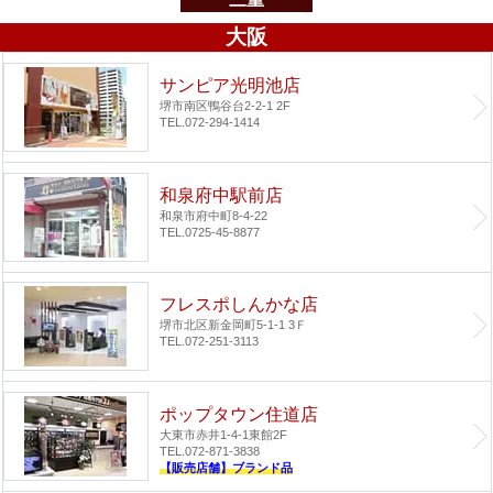
大阪
サンピア光明池店
堺市南区鴨谷台2-2-1 2F
TEL.072-294-1414
和泉府中駅前店
和泉市府中町8-4-22
TEL.0725-45-8877
フレスポしんかな店
堺市北区新金岡町5-1-1 3Ｆ
TEL.072-251-3113
ポップタウン住道店
大東市赤井1-4-1
東館2F
TEL.072-871-3838
【販売店舗】ブランド品