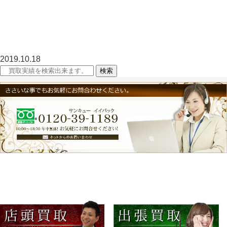
おたからや 買取王国 BOOKOFF ららぽーと アウトレット 下取 金券ショップ モノグラ
ム ラクマ シャネル エルメス 山口百恵
金相場 ギブソン モンブラン 安心 納得 マトラッセ GG グレージュ オークション キャ
ビア カルティエ オメガ ティファニー
リサイクル 株優 株主優待 楽器 ATM 回数券 エクセル 終活 整理 旅行券 メルカリ 酒 ロ
レックス ヴィトン ウィスキー ブランデー 焼酎 新幹線 増税 買い替え
2019.10.18