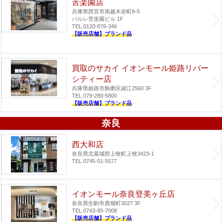
苦楽園店
兵庫県西宮市南越木岩町9-5
パルレ苦楽園ビル 1F
TEL.0120-876-346
【販売店舗】ブランド品
買取のサカイ イオンモール姫路リバー
シティー店
兵庫県姫路市飾磨区細江2560 3F
TEL.079-280-5800
【販売店舗】ブランド品
奈良
西大和店
奈良県北葛城郡上牧町上牧3423-1
TEL.0745-51-5577
イオンモール奈良登美ヶ丘店
奈良県生駒市鹿畑町3027 3F
TEL.0743-85-7008
【販売店舗】ブランド品