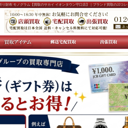
折り財布 モノグラム【買取のサカイ イオンタウン守口店】｜ブランド買取のJJコ