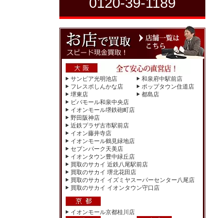
0120-39-1189
サンピア光明池店
和泉府中駅前店
フレスポしんかな店
ポップタウン住道店
堺東店
都島店
ビバモール和泉中央店
イオンモール堺鉄砲町店
野田阪神店
近鉄プラザ古市駅前店
イオン藤井寺店
イオンモール鶴見緑地店
セブンパーク天美店
イオンタウン豊中緑丘店
買取のサカイ 近鉄八尾駅前店
買取のサカイ 堺北花田店
買取のサカイ イズミヤスーパーセンター八尾店
買取のサカイ イオンタウン守口店
イオンモール京都桂川店