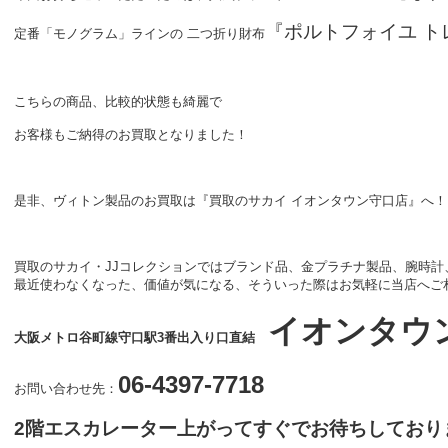
『ポルトフォイユ ト
定番「モノグラム」ラインの 二つ折り財布
こちらの商品、比較的状態も綺麗で
お客様もご納得のお買取となりました！
是非、ヴィトン製品のお買取は『買取のサカイ イオンタウン守口店』へ！
買取のサカイ・JJコレクションではブランド品、金プラチナ製品、腕時計
最近使わなくなった、価値が気になる、そういった際はお気軽に当店へご
イオンタウ
大阪メトロ谷町線守口駅3番出入り口直結
06-4397-7718
お問い合わせ先：
2階エスカレーター上がってすぐでお待ちしており