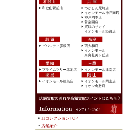
和歌山駅前店
つかしん尼崎店
イオンモール神戸南店
神戸岡本店
苦楽園店
買取のサカイ
イオンモール姫路店
ビバシティ彦根店
西大和店
イオンモール
奈良登美ヶ丘店
プライムツリー赤池店
イオンモール津南店
イオンモール徳島店
イオンモール岡山店
イオン倉敷店
JJコレクションTOP
店舗紹介