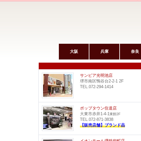
大阪
兵庫
奈良
サンピア光明池店
堺市南区鴨谷台2-2-1 2F
TEL.072-294-1414
ポップタウン住道店
大東市赤井1-4-1
東館2F
TEL.072-871-3838
【販売店舗】ブランド品
イオンモール堺鉄砲町店