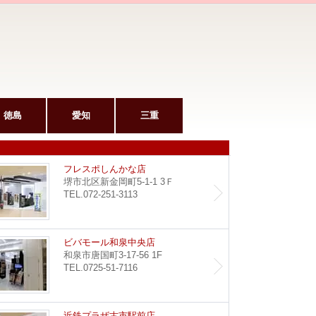
徳島
愛知
三重
和泉府中駅前店
フレス
フレスポしんかな店
堺市北区新金岡町5-1-1 3Ｆ
TEL.072-251-3113
堺東店
ビバモ
ビバモール和泉中央店
和泉市唐国町3-17-56 1F
TEL.0725-51-7116
野田阪神店
近鉄プ
近鉄プラザ古市駅前店