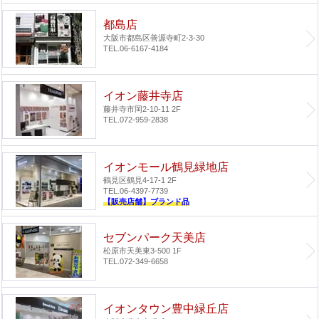
都島店
大阪市都島区善源寺町2-3-30
TEL.06-6167-4184
イオン藤井寺店
藤井寺市岡2-10-11 2F
TEL.072-959-2838
イオンモール鶴見緑地店
鶴見区鶴見4-17-1 2F
TEL.06-4397-7739
【販売店舗】ブランド品
セブンパーク天美店
松原市天美東3-500 1F
TEL.072-349-6658
イオンタウン豊中緑丘店