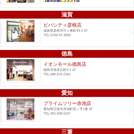
【販売店舗】ブランド品
滋賀
ビバシティ彦根店
滋賀県彦根市竹ヶ鼻町43-2 1F
TEL.0749-47-3900
徳島
イオンモール徳島店
徳島市南末広町4-1 1F
TEL.088-676-2363
愛知
プライムツリー赤池店
愛知県日進市赤池町箕ノ手1番 3F
TEL.052-838-6167
三重