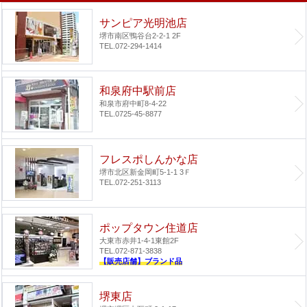
サンピア光明池店
堺市南区鴨谷台2-2-1 2F
TEL.072-294-1414
和泉府中駅前店
和泉市府中町8-4-22
TEL.0725-45-8877
フレスポしんかな店
堺市北区新金岡町5-1-1 3Ｆ
TEL.072-251-3113
ポップタウン住道店
大東市赤井1-4-1
東館2F
TEL.072-871-3838
【販売店舗】ブランド品
堺東店