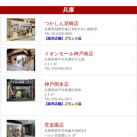
兵庫
つかしん尼崎店
兵庫県尼崎市塚口本町4-8-1 南館3F
TEL.06-6429-8800
【販売店舗】ブランド品
イオンモール神戸南店
兵庫県神戸市兵庫区中之島
2-1-1 1F
TEL.078-599-5521
神戸岡本店
兵庫県神戸市東灘区岡本
1-4-27
TEL.078-431-5577
【販売店舗】ブランド品
苦楽園店
兵庫県西宮市南越木岩町9-5
パルレ苦楽園ビル 1F