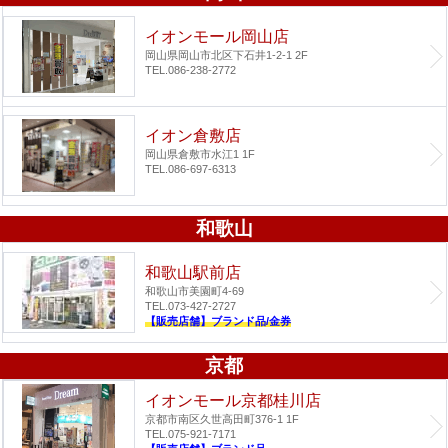
イオンモール岡山店
岡山県岡山市北区下石井1-2-1 2F
TEL.086-238-2772
イオン倉敷店
岡山県倉敷市水江1 1F
TEL.086-697-6313
和歌山
和歌山駅前店
和歌山市美園町4-69
TEL.073-427-2727
【販売店舗】ブランド品/金券
京都
イオンモール京都桂川店
京都市南区久世高田町376-1 1F
TEL.075-921-7171