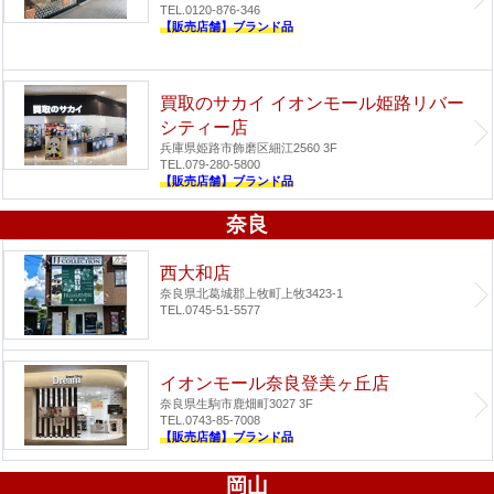
TEL.0120-876-346
【販売店舗】ブランド品
買取のサカイ イオンモール姫路リバー
シティー店
兵庫県姫路市飾磨区細江2560 3F
TEL.079-280-5800
【販売店舗】ブランド品
奈良
西大和店
奈良県北葛城郡上牧町上牧3423-1
TEL.0745-51-5577
イオンモール奈良登美ヶ丘店
奈良県生駒市鹿畑町3027 3F
TEL.0743-85-7008
【販売店舗】ブランド品
岡山