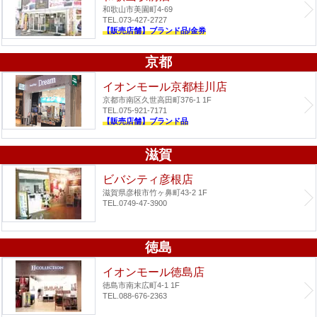
和歌山市美園町4-69
TEL.073-427-2727
【販売店舗】ブランド品/金券
京都
イオンモール京都桂川店
京都市南区久世高田町376-1 1F
TEL.075-921-7171
【販売店舗】ブランド品
滋賀
ビバシティ彦根店
滋賀県彦根市竹ヶ鼻町43-2 1F
TEL.0749-47-3900
徳島
イオンモール徳島店
徳島市南末広町4-1 1F
TEL.088-676-2363