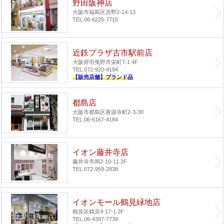
野田阪神店
大阪市福島区吉野2-14-13
TEL.06-6225-7715
近鉄プラザ古市駅前店
大阪府羽曳野市栄町7-1 4F
TEL.072-920-4184
【販売店舗】ブランド品
都島店
大阪市都島区善源寺町2-3-30
TEL.06-6167-4184
イオン藤井寺店
藤井寺市岡2-10-11 2F
TEL.072-959-2838
イオンモール鶴見緑地店
鶴見区鶴見4-17-1 2F
TEL.06-4397-7739