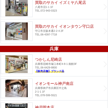
買取のサカイ イズミヤ八尾店
八尾市沼1-1 1F
TEL.072-943-0323
買取のサカイ イオンタウン守口店
守口市京阪本通2-2-4 2F
TEL.06-4397-7718
兵庫
つかしん尼崎店
兵庫県尼崎市塚口本町4-8-1 南館3F
TEL.06-6429-8800
【販売店舗】ブランド品
イオンモール神戸南店
兵庫県神戸市兵庫区中之島
2-1-1 1F
TEL.078-599-5521
神戸岡本店