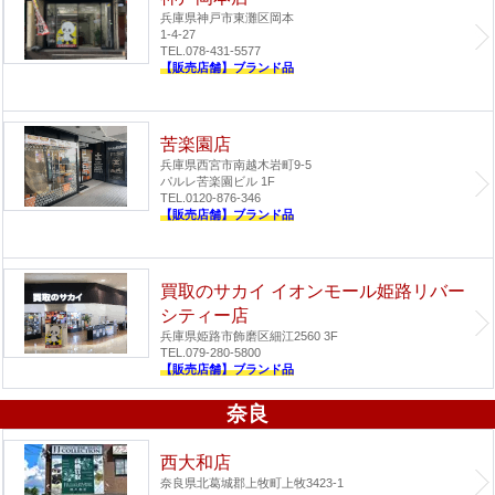
兵庫県神戸市東灘区岡本
1-4-27
TEL.078-431-5577
【販売店舗】ブランド品
苦楽園店
兵庫県西宮市南越木岩町9-5
パルレ苦楽園ビル 1F
TEL.0120-876-346
【販売店舗】ブランド品
買取のサカイ イオンモール姫路リバー
シティー店
兵庫県姫路市飾磨区細江2560 3F
TEL.079-280-5800
【販売店舗】ブランド品
奈良
西大和店
奈良県北葛城郡上牧町上牧3423-1