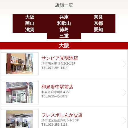
店舗一覧
大阪
兵庫
奈良
岡山
和歌山
京都
滋賀
徳島
愛知
三重
大阪
サンピア光明池店
堺市南区鴨谷台2-2-1 2F
TEL.072-294-1414
和泉府中駅前店
和泉市府中町8-4-22
TEL.0725-45-8877
フレスポしんかな店
堺市北区新金岡町5-1-1 3Ｆ
TEL.072-251-3113