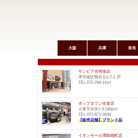
大阪
兵庫
奈良
サンピア光明池店
堺市南区鴨谷台2-2-1 2F
TEL.072-294-1414
ポップタウン住道店
大東市赤井1-4-1
東館2F
TEL.072-871-3838
【販売店舗】ブランド品
イオンモール堺鉄砲町店