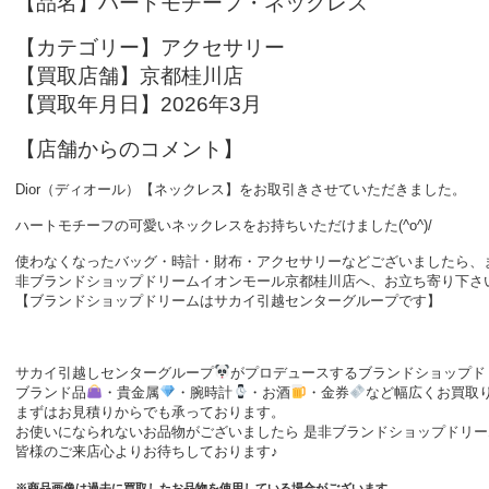
【品名】ハートモチーフ・ネックレス
【カテゴリー】アクセサリー
【買取店舗】京都桂川店
【買取年月日】2026年3月
【店舗からのコメント】
Dior（ディオール）【ネックレス】をお取引きさせていただきました。
ハートモチーフの可愛いネックレスをお持ちいただけました(^o^)/
使わなくなったバッグ・時計・財布・アクセサリーなどございましたら、
非ブランドショップドリームイオンモール京都桂川店へ、お立ち寄り下さい!! 
【ブランドショップドリームはサカイ引越センターグループです】
サカイ引越しセンターグループ
がプロデュースするブランドショップド
ブランド品
・貴金属
・腕時計
・お酒
・金券
など幅広くお買取
まずはお見積りからでも承っております。
お使いになられないお品物がございましたら 是非ブランドショップドリー
皆様のご来店心よりお待ちしております♪
※商品画像は過去に買取したお品物を使用している場合がございます。