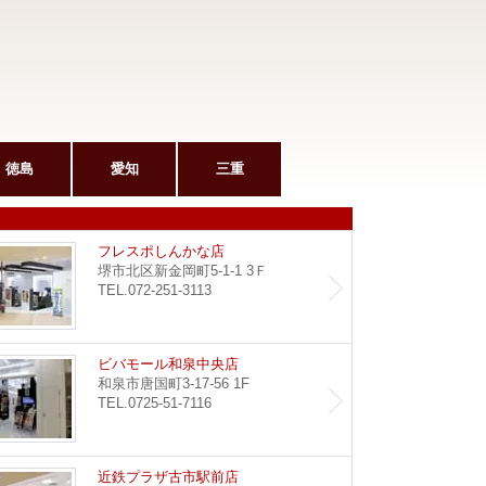
徳島
愛知
三重
和泉府中駅前店
フレス
フレスポしんかな店
堺市北区新金岡町5-1-1 3Ｆ
TEL.072-251-3113
堺東店
ビバモ
ビバモール和泉中央店
和泉市唐国町3-17-56 1F
TEL.0725-51-7116
野田阪神店
近鉄プ
近鉄プラザ古市駅前店