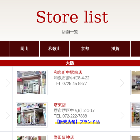
店舗一覧
岡山
和歌山
京都
滋賀
大阪
サンピア光明池店
和泉府中駅前店
和泉市府中町8-4-22
TEL.0725-45-8877
ポップタウン住道店
堺東店
堺市堺区中瓦町 2-1-17
TEL.072-222-7888
【販売店舗】ブランド品
イオンモール堺鉄砲町店
野田阪神店