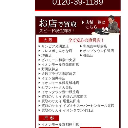
0120-39-1189
サンピア光明池店
和泉府中駅前店
フレスポしんかな店
ポップタウン住道店
堺東店
都島店
ビバモール和泉中央店
イオンモール堺鉄砲町店
野田阪神店
近鉄プラザ古市駅前店
イオン藤井寺店
イオンモール鶴見緑地店
セブンパーク天美店
イオンタウン豊中緑丘店
買取のサカイ 近鉄八尾駅前店
買取のサカイ 堺北花田店
買取のサカイ イズミヤスーパーセンター八尾店
買取のサカイ イオンタウン守口店
イオンモール京都桂川店