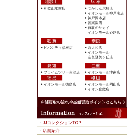
和歌山駅前店
つかしん尼崎店
イオンモール神戸南店
神戸岡本店
苦楽園店
買取のサカイ
イオンモール姫路店
ビバシティ彦根店
西大和店
イオンモール
奈良登美ヶ丘店
プライムツリー赤池店
イオンモール津南店
イオンモール徳島店
イオンモール岡山店
イオン倉敷店
JJコレクションTOP
店舗紹介