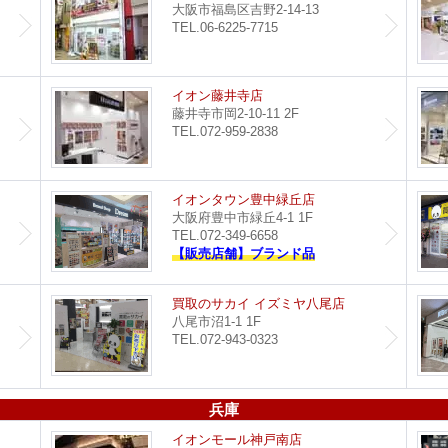
大阪市福島区吉野2-14-13
TEL.06-6225-7715
都島店
イオン藤井寺店
藤井寺市岡2-10-11 2F
TEL.072-959-2838
セブンパーク天美店
イオンタウン豊中緑丘店
大阪府豊中市緑丘4-1 1F
TEL.072-349-6658
【販売店舗】ブランド品
買取のサカイ 堺北花田店
買取のサカイ イズミヤ八尾店
八尾市沼1-1 1F
TEL.072-943-0323
兵庫
つかしん尼崎店
イオンモール神戸南店