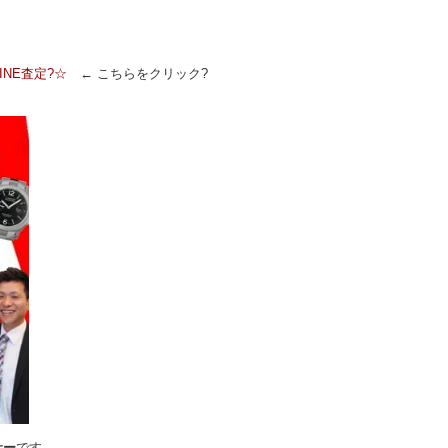
INE査定?☆
← こちらをクリック?
サー
です。