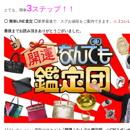
3
ステップ！！
とても、簡単
◯ 簡単LINE査定 ◯
業界最速で、スグお値段をご案内できます。
☆ JコレL
最後までお読み頂きありがとうございました。
JJコレクション・買取のサカイは
「開運！なんでも鑑定団」
の
CMスポン