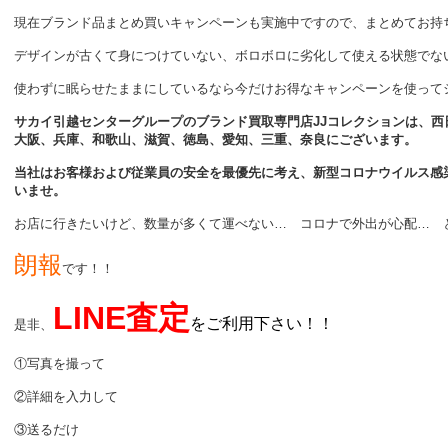
現在ブランド品まとめ買いキャンペーンも実施中ですので、まとめてお持
デザインが古くて身につけていない、ボロボロに劣化して使える状態でな
使わずに眠らせたままにしているなら今だけお得なキャンペーンを使って
サカイ引越センターグループのブランド買取専門店JJコレクションは、西日
大阪、兵庫、和歌山、滋賀、徳島、愛知、三重、奈良にございます。
当社はお客様および従業員の安全を最優先に考え、新型コロナウイルス感
いませ。
お店に行きたいけど、数量が多くて運べない… コロナで外出が心配… 
朗報
です！！
LINE査定
をご利用下さい！！
是非、
①写真を撮って
②詳細を入力して
③送るだけ