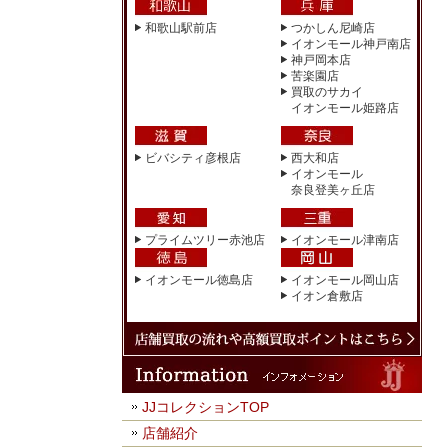
和歌山駅前店
つかしん尼崎店
イオンモール神戸南店
神戸岡本店
苦楽園店
買取のサカイ
イオンモール姫路店
ビバシティ彦根店
西大和店
イオンモール
奈良登美ヶ丘店
プライムツリー赤池店
イオンモール津南店
イオンモール徳島店
イオンモール岡山店
イオン倉敷店
JJコレクションTOP
店舗紹介