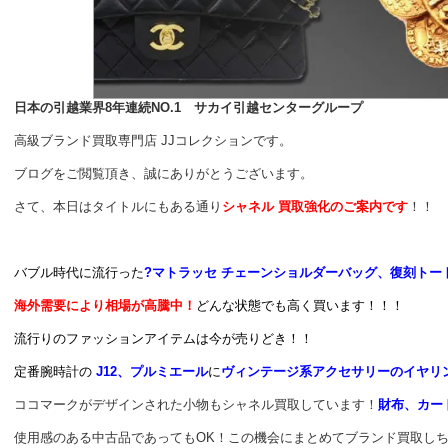
日本の引越業界8年連続NO.1 サカイ引越センターグループ
高級ブランド買取専門店 JJコレクションです。
ブログをご閲覧頂き、誠にありがとうございます。
さて、本日はタイトルにもある通り
シャネル 買取強化のご案内です
！！
バブル時代に流行った
?マトラッセ チェーンショルダーバッグ、復刻トー
海外需要により相場が高騰中！
どんな状態でも高く買います！！！
流行りのファッションアイテムは今が売りどき！！
定番腕時計の
J12、プルミエール
に
ヴィンテージ系アクセサリーのイヤリ
ココマークがデザインされた小物もシャネル買取しています！
財布、カー
使用感のある中古品であってもOK！この機会にまとめてブランド買取し