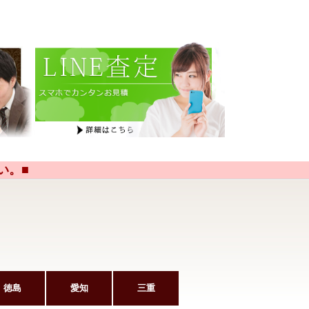
い。■
徳島
愛知
三重