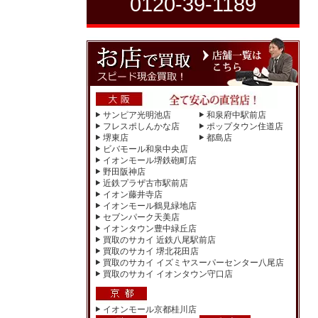
0120-39-1189
サンピア光明池店
和泉府中駅前店
フレスポしんかな店
ポップタウン住道店
堺東店
都島店
ビバモール和泉中央店
イオンモール堺鉄砲町店
野田阪神店
近鉄プラザ古市駅前店
イオン藤井寺店
イオンモール鶴見緑地店
セブンパーク天美店
イオンタウン豊中緑丘店
買取のサカイ 近鉄八尾駅前店
買取のサカイ 堺北花田店
買取のサカイ イズミヤスーパーセンター八尾店
買取のサカイ イオンタウン守口店
イオンモール京都桂川店